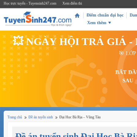
Học trực tuyến - Tuyensinh247.com
Xem điểm thi
Điểm chuẩn đại học
Dan
Xem thêm
💥 NGÀY HỘI TRẢ GIÁ 
🎯 LỚP
BẮT ĐẦ
SAU
Trang chủ
Đề án tuyển sinh
Đại Học Bà Rịa – Vũng Tàu
Đề án tuyển sinh Đại Học Bà R