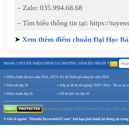
– Zalo: 035.994.68.68
– Tìm hiểu thông tin tại: https://tuye
➤
Xem thêm điểm chuẩn Đại Học Bà
TRANG CHỦ
GIỚI THIỆU
CHÍNH SÁCH
HƯỚNG DẪN
LIÊN HỆ
GÓP Ý
⭐ Điểm chuẩn đại học năm 2024, 2023
⭐ Kỳ thi Đánh giá năng lực năm 2024
⭐ Điểm thi lớp 10
⭐ Đáp án đề thi tốt nghiệp THPT 2024 - Tất cả các 
⭐ Điểm chuẩn lớp 10
⭐ Đề thi thử vào lớp 10
All content Copyright © 2014 Tuyensinh247.com - Giấy ph
® Ghi rõ nguồn "Diemthi.Tuyensinh247.com" khi bạn phát hành lại thông tin trang