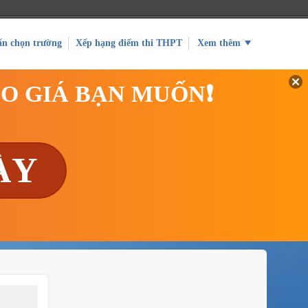
ấn chọn trường
Xếp hạng điểm thi THPT
Xem thêm
EO GIÁ BẠN MUỐN❗
ÀY