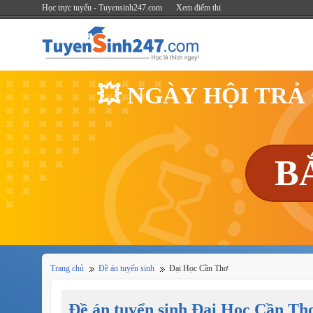
Học trực tuyến - Tuyensinh247.com
Xem điểm thi
💥 NGÀY HỘI TRẢ
B
Trang chủ
Đề án tuyển sinh
Đại Học Cần Thơ
Đề án tuyển sinh Đại Học Cần Th