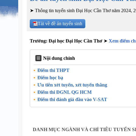
➤ Thông tin tuyển sinh Đại Học Cần Thơ năm 2024, 202
Tải về đề án tuyển sinh
Trường: Đại học Đại Học Cần Thơ
➤
Xem điểm c
Nội dung chính
Điểm thi THPT
Điểm học bạ
Ưu tiên xét tuyển, xét tuyển thẳng
Điểm thi ĐGNL QG HCM
Điểm thi đánh giá đầu vào V-SAT
DANH MỤC NGÀNH VÀ CHỈ TIÊU TUYỂN SI