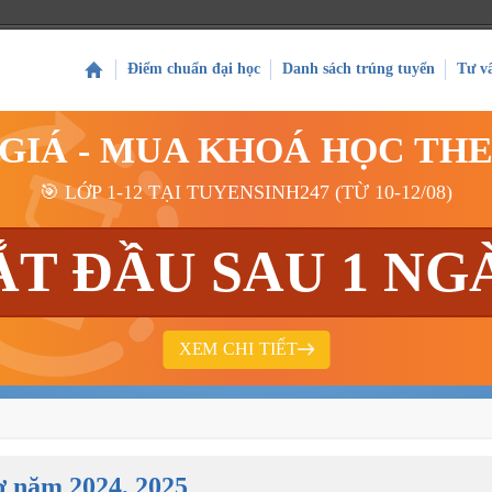
Điểm chuẩn đại học
Danh sách trúng tuyển
Tư v
 GIÁ - MUA KHOÁ HỌC TH
🎯 LỚP 1-12 TẠI TUYENSINH247 (TỪ 10-12/08)
ẮT ĐẦU SAU 1 NG
XEM CHI TIẾT
ơ năm 2024, 2025