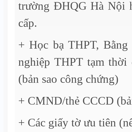
trường ĐHQG Hà Nội 
cấp.
+ Học bạ THPT, Bằng t
nghiệp THPT tạm thời đ
(bản sao công chứng)
+ CMND/thẻ CCCD (bản
+ Các giấy tờ ưu tiên (n