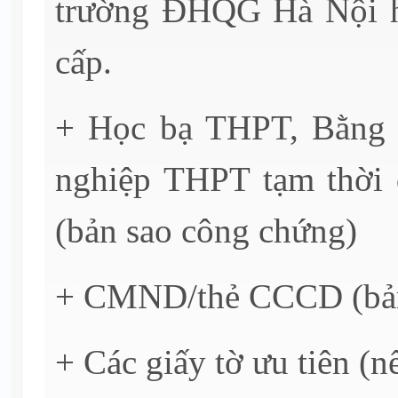
trường ĐHQG Hà Nội 
cấp.
+ Học bạ THPT, Bằng t
nghiệp THPT tạm thời đ
(bản sao công chứng)
+ CMND/thẻ CCCD (bản
+ Các giấy tờ ưu tiên (n