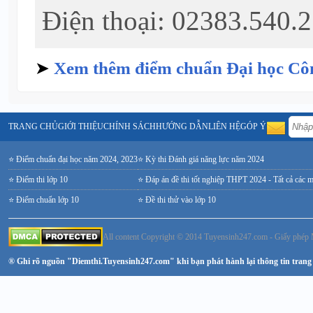
Điện thoại: 02383.540.2
➤
Xem thêm điểm chuẩn Đại học Cô
TRANG CHỦ
GIỚI THIỆU
CHÍNH SÁCH
HƯỚNG DẪN
LIÊN HỆ
GÓP Ý
⭐ Điểm chuẩn đại học năm 2024, 2023
⭐ Kỳ thi Đánh giá năng lực năm 2024
⭐ Điểm thi lớp 10
⭐ Đáp án đề thi tốt nghiệp THPT 2024 - Tất cả các 
⭐ Điểm chuẩn lớp 10
⭐ Đề thi thử vào lớp 10
All content Copyright © 2014 Tuyensinh247.com - Giấy ph
® Ghi rõ nguồn "Diemthi.Tuyensinh247.com" khi bạn phát hành lại thông tin trang