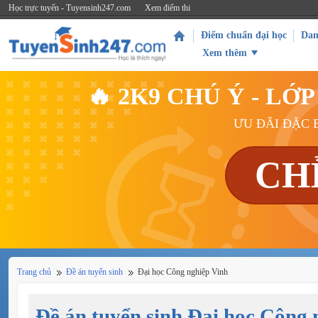
Học trực tuyến - Tuyensinh247.com
Xem điểm thi
Điểm chuẩn đại học
Dan
Xem thêm
🔥 2K9 CHÚ Ý - L
ƯU ĐÃI ĐẶC B
CH
Trang chủ
Đề án tuyển sinh
Đại học Công nghiệp Vinh
Đề án tuyển sinh Đại học Công 