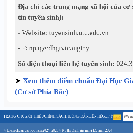
Địa chỉ các trang mạng xã hội của cơ 
tin tuyển sinh):
- Website: tuyensinh.utc.edu.vn
- Fanpage:dhgtvtcaugiay
Số điện thoại liên hệ tuyển sinh:
024.3
➤
Xem thêm điểm chuẩn Đại Học Gi
(Cơ sở Phía Bắc)
TRANG CHỦ
GIỚI THIỆU
CHÍNH SÁCH
HƯỚNG DẪN
LIÊN HỆ
GÓP Ý
⭐ Điểm chuẩn đại học năm 2024, 2023
⭐ Kỳ thi Đánh giá năng lực năm 2024