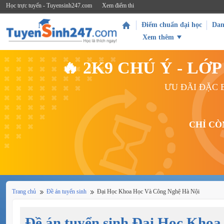
Học trực tuyến - Tuyensinh247.com
Xem điểm thi
Điểm chuẩn đại học
Dan
Xem thêm
🔥 2K9 CHÚ Ý - L
ƯU ĐÃI ĐẶC B
CHỈ CÒ
Trang chủ
Đề án tuyển sinh
Đại Học Khoa Học Và Công Nghệ Hà Nội
Đề án tuyển sinh Đại Học Kho