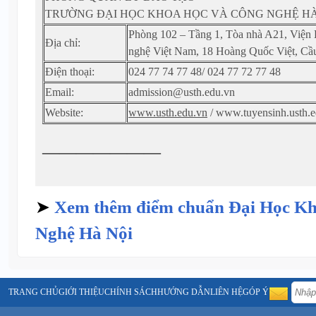
TRƯỜNG ĐẠI HỌC KHOA HỌC VÀ CÔNG NGHỆ HÀ
Phòng 102 – Tầng 1, Tòa nhà A21, Viện
Địa chỉ:
nghệ Việt Nam, 18 Hoàng Quốc Việt, Cầ
Điện thoại:
024 77 74 77 48/ 024 77 72 77 48
Email:
admission@usth.edu.vn
Website:
www.usth.edu.vn
/ www.tuyensinh.usth.e
———————
➤
Xem thêm điểm chuẩn Đại Học K
Nghệ Hà Nội
TRANG CHỦ
GIỚI THIỆU
CHÍNH SÁCH
HƯỚNG DẪN
LIÊN HỆ
GÓP Ý