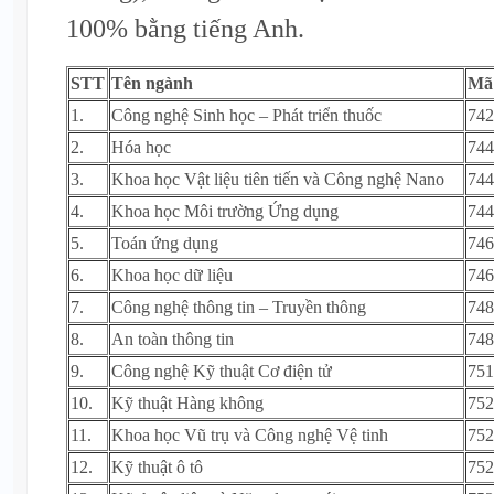
100% bằng tiếng Anh.
STT
Tên ngành
Mã
1.
Công nghệ Sinh học – Phát triển thuốc
742
2.
Hóa học
744
3.
Khoa học Vật liệu tiên tiến và Công nghệ Nano
744
4.
Khoa học Môi trường Ứng dụng
744
5.
Toán ứng dụng
746
6.
Khoa học dữ liệu
746
7.
Công nghệ thông tin – Truyền thông
748
8.
An toàn thông tin
748
9.
Công nghệ Kỹ thuật Cơ điện tử
751
10.
Kỹ thuật Hàng không
752
11.
Khoa học Vũ trụ và Công nghệ Vệ tinh
752
12.
Kỹ thuật ô tô
752