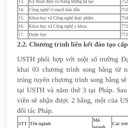
13.
Kỹ thuật điện và Năng lượng tái tạo
752
14.
Công nghệ vi mạch bán dẫn
752
15.
Khoa học và Công nghệ thực phẩm
754
16.
Khoa học và Công nghệ y khoa
772
17.
Dược học
772
2.2. Chương trình liên kết đào tạo cấ
USTH phối hợp với một số trường Đại
khai 03 chương trình song bằng từ 
trúng tuyển chương trình song bằng s
tại USTH và năm thứ 3 tại Pháp. Sau 
viên sẽ nhận được 2 bằng, một của U
đối tác Pháp.
Mã
STT
Tên ngành
Các trư
ngành