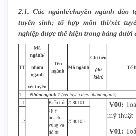
2.1. Các ngành/chuyên ngành đào tạ
tuyển sinh; tổ hợp môn thi/xét tuy
nghiệp được thể hiện trong bảng dưới 
Mã
ngành/
Chỉ tiêu
Tên
TT
nhóm
Mã ngành
Tổ h
(dự
ngành
ngành
kiến)
xét tuyển
1
Nhóm ngành 1
(xét tuyển theo nhóm ngành)
1.1
Kiến trúc
7580101
V00:
Toá
Quy
mỹ thuật
hoạch
1.2
7580105
vùng và
V01:
Toá
đô thị