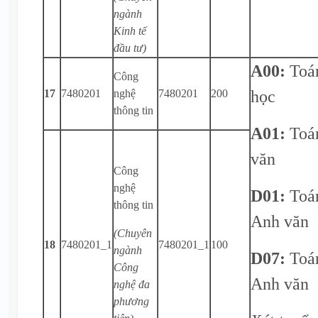
ngành
Kinh tế
đầu tư)
A00:
Toá
Công
học
17
7480201
nghệ
7480201
200
thông tin
A01:
Toá
văn
Công
nghệ
D01:
Toá
thông tin
Anh văn
(Chuyên
18
7480201_1
7480201_1
100
ngành
D07:
Toá
Công
Anh văn
nghệ đa
phương