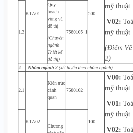
mỹ thuật
Quy
hoạch
KTA01
500
vùng và
V02:
Toá
đô thị
mỹ thuật
1.3
7580105_1
(Chuyên
ngành
(Điểm Vẽ 
Thiết kế
2)
đô thị)
2
Nhóm ngành 2
(xét tuyển theo nhóm ngành)
V00:
Toá
Kiến trúc
mỹ thuật
2.1
cảnh
7580102
quan
V01:
Toá
mỹ thuật
KTA02
100
Chương
V02:
Toá