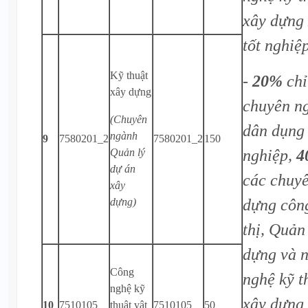
xây dựng 
tốt nghiệ
Kỹ thuật
-
20%
chỉ
xây dựng
chuyên n
(Chuyên
dân dụng
ngành
9
7580201_2
7580201_2
150
nghiệp,
4
Quản lý
dự án
các chuy
xây
dựng côn
dựng)
thị, Quản
dựng và 
Công
nghệ kỹ t
nghệ kỹ
xây dựng 
10
7510105
thuật vật
7510105
50