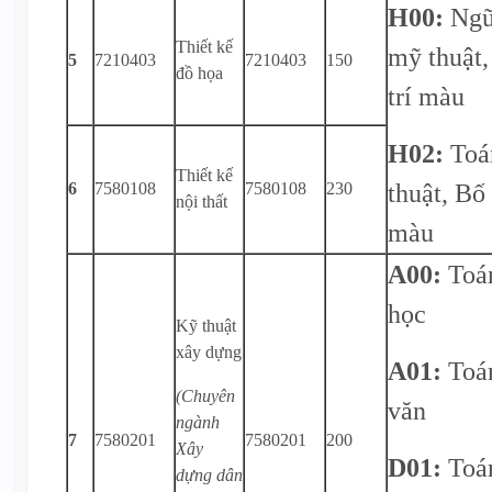
H00:
Ngữ
Thiết kế
mỹ thuật,
5
7210403
7210403
150
đồ họa
trí màu
H02:
Toá
Thiết kế
thuật, Bố 
6
7580108
7580108
230
nội thất
màu
A00:
Toán
học
Kỹ thuật
xây dựng
A01:
Toá
(Chuyên
văn
ngành
7
7580201
7580201
200
Xây
D01:
Toá
dựng dân