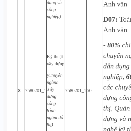
dụng và
Anh văn
công
nghiệp)
D07:
Toá
Anh văn
-
80%
chỉ
chuyên n
Kỹ thuật
xây dựng
dân dụng
nghiệp,
6
(Chuyên
ngành
các chuy
Xây
8
7580201_1
7580201_1
50
dựng côn
dựng
công
thị, Quản
trình
dựng và 
ngầm đô
thị)
nghệ kỹ t