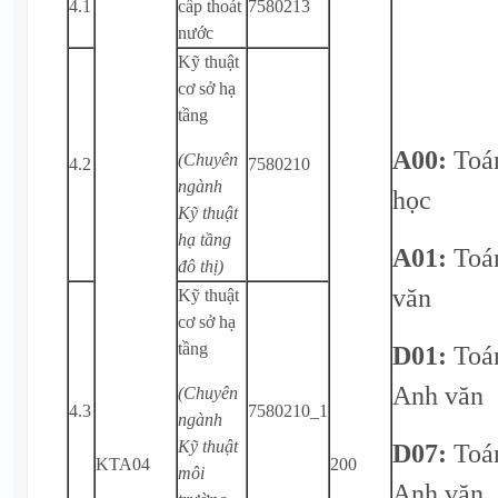
4.1
cấp thoát
7580213
nước
Kỹ thuật
cơ sở hạ
tầng
A00:
Toá
(Chuyên
4.2
7580210
ngành
học
Kỹ thuật
hạ tầng
A01:
Toá
đô thị)
văn
Kỹ thuật
cơ sở hạ
tầng
D01:
Toá
Anh văn
(Chuyên
4.3
7580210_1
ngành
Kỹ thuật
D07:
Toá
KTA04
200
môi
Anh văn