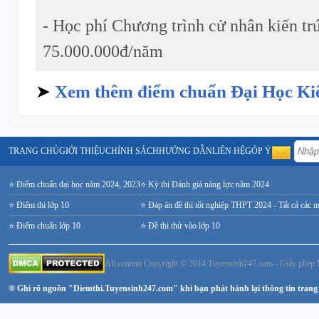
- Học phí Chương trình cử nhân kiến t
75.000.000đ/năm
➤
Xem thêm điểm chuẩn Đại Học Ki
TRANG CHỦ
GIỚI THIỆU
CHÍNH SÁCH
HƯỚNG DẪN
LIÊN HỆ
GÓP Ý
⭐ Điểm chuẩn đại học năm 2024, 2023
⭐ Kỳ thi Đánh giá năng lực năm 2024
⭐ Điểm thi lớp 10
⭐ Đáp án đề thi tốt nghiệp THPT 2024 - Tất cả các 
⭐ Điểm chuẩn lớp 10
⭐ Đề thi thử vào lớp 10
All content Copyright © 2014 Tuyensinh247.com - Giấy ph
® Ghi rõ nguồn "Diemthi.Tuyensinh247.com" khi bạn phát hành lại thông tin trang