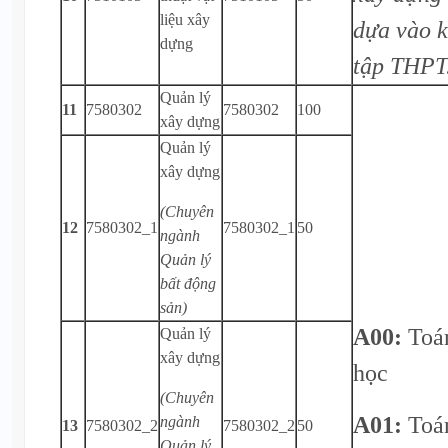
liệu xây
dựa vào k
dựng
tập THPT
Quản lý
11
7580302
7580302
100
xây dựng
Quản lý
xây dựng
(Chuyên
12
7580302_1
7580302_1
50
ngành
Quản lý
bất động
sản)
A00:
Toá
Quản lý
xây dựng
học
(Chuyên
A01:
Toá
ngành
13
7580302_2
7580302_2
50
Quản lý