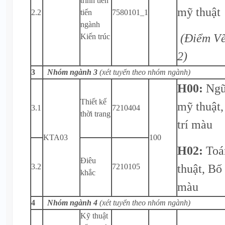
trình tiên
mỹ thuật
2.2
tiến
7580101_1
ngành
(Điểm Vẽ
Kiến trúc
2)
3
Nhóm ngành 3
(xét tuyển theo nhóm ngành)
H00:
Ngữ
Thiết kế
mỹ thuật,
3.1
7210404
thời trang
trí màu
KTA03
100
H02:
Toá
Điêu
thuật, Bố 
3.2
7210105
khắc
màu
4
Nhóm ngành 4
(xét tuyển theo nhóm ngành)
Kỹ thuật