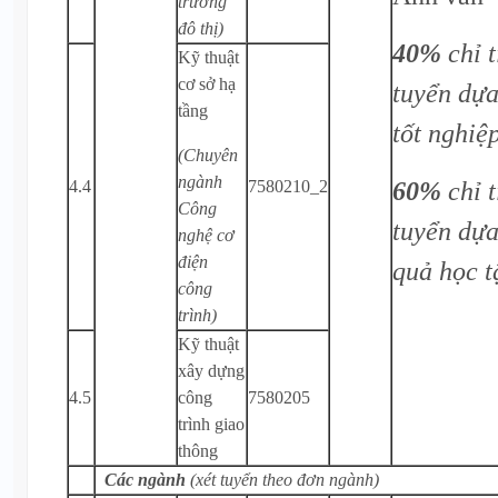
trường
đô thị)
40%
chỉ 
Kỹ thuật
cơ sở hạ
tuyển dựa
tầng
tốt nghiệ
(Chuyên
ngành
60%
chỉ 
4.4
7580210_2
Công
tuyển dựa
nghệ cơ
điện
quả học 
công
trình)
Kỹ thuật
xây dựng
4.5
công
7580205
trình giao
thông
Các ngành
(xét tuyển theo đơn ngành)