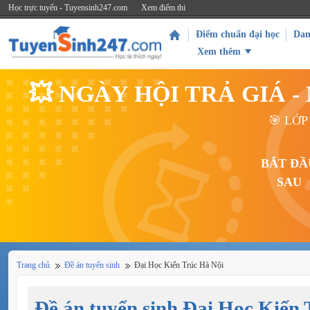
Học trực tuyến - Tuyensinh247.com
Xem điểm thi
Điểm chuẩn đại học
Dan
Xem thêm
💥 NGÀY HỘI TRẢ GIÁ 
🎯 LỚP
BẮT ĐẦ
SAU
Trang chủ
Đề án tuyển sinh
Đại Học Kiến Trúc Hà Nội
Đề án tuyển sinh Đại Học Kiến