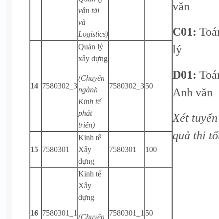
văn
vận tải
và
C01:
Toán
Logistics)
Quản lý
lý
xây dựng
D01:
Toá
(Chuyên
14
7580302_3
7580302_3
50
ngành
Anh văn
Kinh tế
phát
Xét tuyển
triển)
quả thi t
Kinh tế
15
7580301
Xây
7580301
100
dựng
Kinh tế
Xây
dựng
16
7580301_1
7580301_1
50
(Chuyên