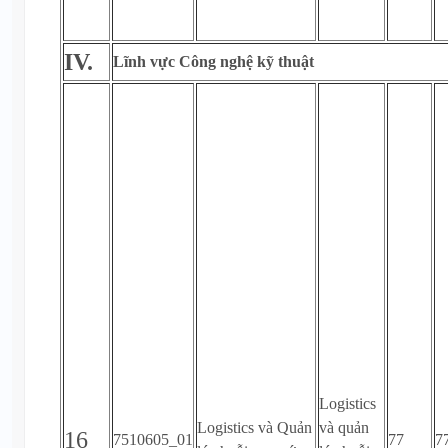
IV.
Lĩnh vực Công nghệ kỹ thuật
Logistics
Logistics và Quản
và quản
16
7510605_01
77
7