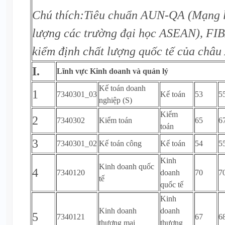
Chú thích:Tiêu chuẩn AUN-QA (Mạng 
lượng các trường đại học ASEAN), FIB
kiểm định chất lượng quốc tế của châu
I.
Lĩnh vực Kinh doanh và quản lý
Kế toán doanh
1
7340301_03
Kế toán
53
5
nghiệp (S)
Kiểm
2
7340302
Kiểm toán
65
6
toán
3
7340301_02
Kế toán công
Kế toán
54
5
Kinh
Kinh doanh quốc
4
7340120
doanh
70
7
tế
quốc tế
Kinh
Kinh doanh
doanh
5
7340121
67
6
thương mại
thương