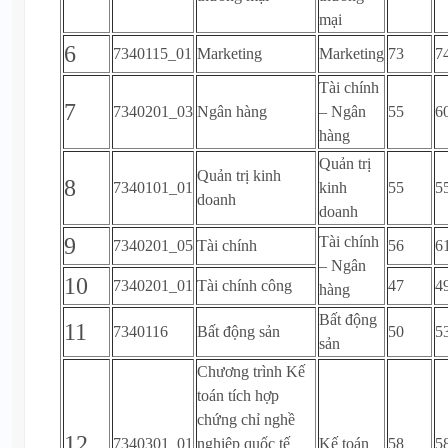
mại
6
7340115_01
Marketing
Marketing
73
7
Tài chính
7
7340201_03
Ngân hàng
– Ngân
55
6
hàng
Quản trị
Quản trị kinh
8
7340101_01
kinh
55
5
doanh
doanh
9
Tài chính
7340201_05
Tài chính
56
6
– Ngân
10
7340201_01
Tài chính công
47
4
hàng
Bất động
11
7340116
Bất động sản
50
5
sản
Chương trình Kế
toán tích hợp
chứng chỉ nghề
12
7340301_01
nghiệp quốc tế
Kế toán
58
5