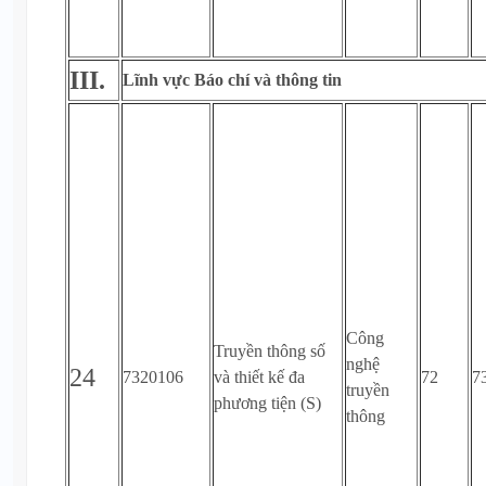
III.
Lĩnh vực Báo chí và thông tin
Công
Truyền thông số
nghệ
24
7320106
và thiết kế đa
72
7
truyền
phương tiện (S)
thông