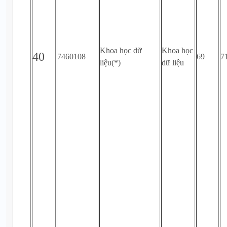
Khoa học dữ
Khoa học
40
7460108
69
7
liệu(*)
dữ liệu