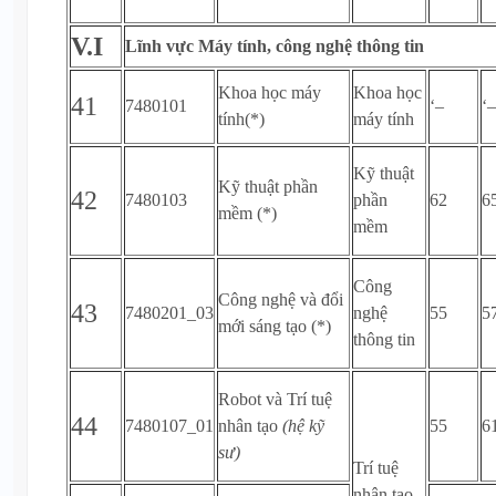
V.I
Lĩnh vực Máy tính, công nghệ thông tin
Khoa học máy
Khoa học
41
7480101
‘–
‘–
tính(*)
máy tính
Kỹ thuật
Kỹ thuật phần
42
7480103
phần
62
6
mềm (*)
mềm
Công
Công nghệ và đổi
43
7480201_03
nghệ
55
5
mới sáng tạo (*)
thông tin
Robot và Trí tuệ
44
7480107_01
nhân tạo
(hệ kỹ
55
6
sư)
Trí tuệ
nhân tạo