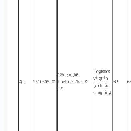
Logistics
Công nghệ
và quản
49
7510605_02
Logistics (hệ kỹ
63
6
lý chuỗi
sư)
cung ứng