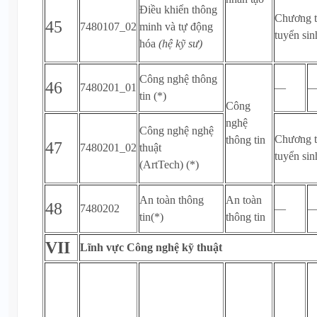
Điều khiển thông
Chương t
45
7480107_02
minh và tự động
tuyển si
hóa
(hệ kỹ sư)
Công nghệ thông
46
7480201_01
—
tin (*)
Công
nghệ
Công nghệ nghệ
Chương t
thông tin
47
7480201_02
thuật
tuyển si
(ArtTech) (*)
An toàn thông
An toàn
48
7480202
—
tin(*)
thông tin
VII
Lĩnh vực Công nghệ kỹ thuật