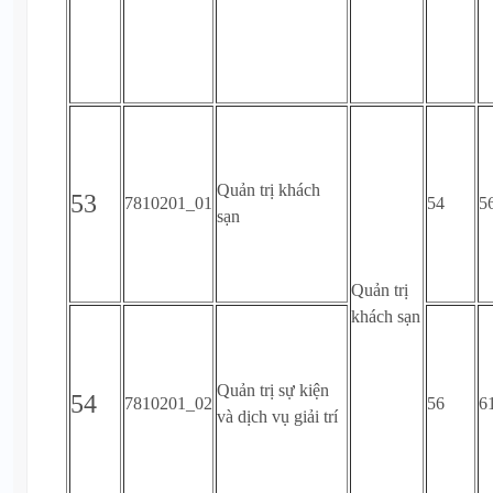
Quản trị khách
53
7810201_01
54
5
sạn
Quản trị
khách sạn
Quản trị sự kiện
54
7810201_02
56
6
và dịch vụ giải trí