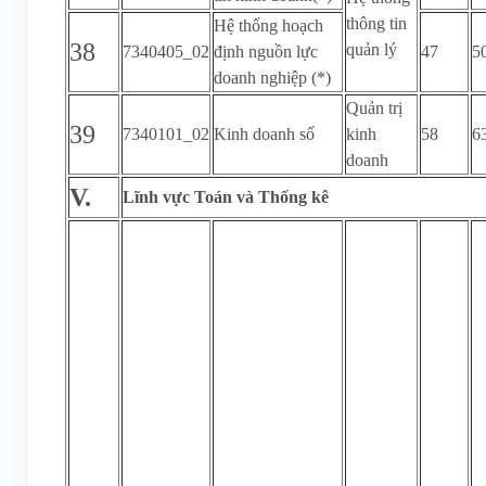
thông tin
Hệ thống hoạch
38
quản lý
7340405_02
định nguồn lực
47
5
doanh nghiệp (*)
Quản trị
39
7340101_02
Kinh doanh số
kinh
58
6
doanh
V.
Lĩnh vực Toán và Thống kê