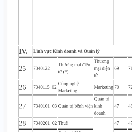
IV.
Lĩnh vực Kinh doanh và Quản lý
Thương
Thương mại điện
25
7340122
mại điện
69
7
tử (*)
tử
Công nghệ
26
7340115_02
Marketing
70
7
Marketing
Quản trị
27
7340101_03
Quản trị bệnh viện
kinh
47
4
doanh
28
7340201_02
Thuế
47
4