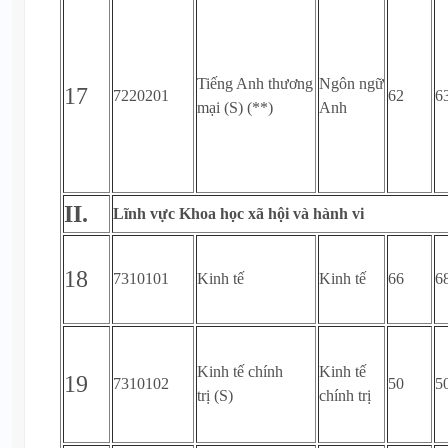
Tiếng Anh thương
Ngôn ngữ
17
7220201
62
6
mại (S) (**)
Anh
II.
Lĩnh vực Khoa học xã hội và hành vi
18
7310101
Kinh tế
Kinh tế
66
6
Kinh tế chính
Kinh tế
19
7310102
50
5
trị (S)
chính trị