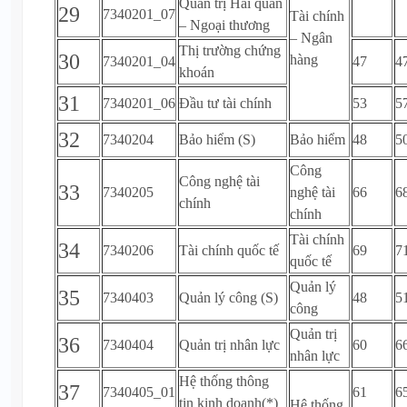
Quản trị Hải quan
29
7340201_07
Tài chính
– Ngoại thương
– Ngân
Thị trường chứng
30
hàng
7340201_04
47
4
khoán
31
7340201_06
Đầu tư tài chính
53
5
32
7340204
Bảo hiểm (S)
Bảo hiểm
48
5
Công
Công nghệ tài
33
7340205
nghệ tài
66
6
chính
chính
Tài chính
34
7340206
Tài chính quốc tế
69
7
quốc tế
Quản lý
35
7340403
Quản lý công (S)
48
5
công
Quản trị
36
7340404
Quản trị nhân lực
60
6
nhân lực
Hệ thống thông
37
7340405_01
61
6
tin kinh doanh(*)
Hệ thống