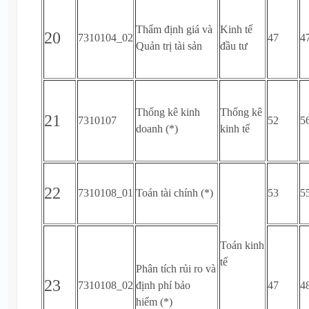
Thẩm định giá và
Kinh tế
20
7310104_02
47
4
Quản trị tài sản
đầu tư
Thống kê kinh
Thống kê
21
7310107
52
5
doanh (*)
kinh tế
22
7310108_01
Toán tài chính (*)
53
5
Toán kinh
tế
Phân tích rủi ro và
23
7310108_02
định phí bảo
47
4
hiểm (*)