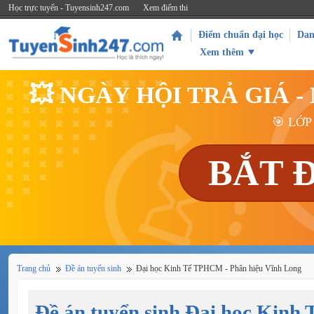
Học trực tuyến - Tuyensinh247.com
Xem điểm thi
Điểm chuẩn đại học
Dan
Xem thêm
💥 NGÀY HỘI TRẢ GIÁ 
🎯 LỚP
BẮT 
Trang chủ
Đề án tuyển sinh
Đại học Kinh Tế TPHCM - Phân hiệu Vĩnh Long
Đề án tuyển sinh Đại học Kinh