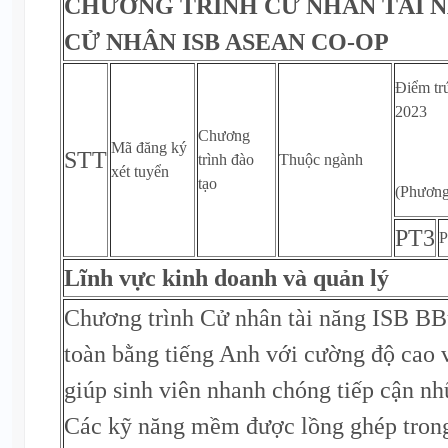
CHƯƠNG TRÌNH CỬ NHÂN TÀI N
CỬ NHÂN ISB ASEAN CO-OP
Điểm tr
2023
Chương
Mã đăng ký
STT
trình đào
Thuộc ngành
xét tuyển
tạo
(Phương
PT3
P
Lĩnh vực kinh doanh và quản lý
Chương trình Cử nhân tài năng ISB BB
toàn bằng tiếng Anh với cường độ cao v
giúp sinh viên nhanh chóng tiếp cận nh
Các kỹ năng mềm được lồng ghép trong 