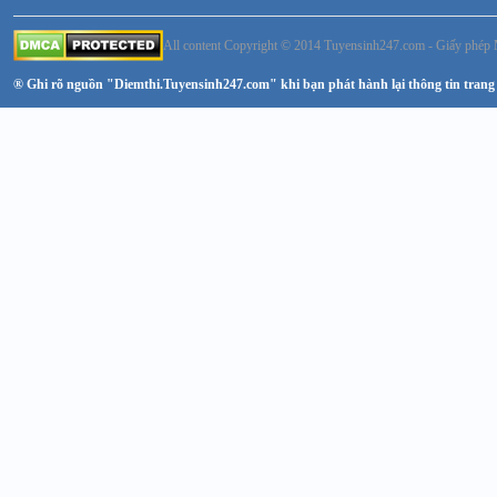
All content Copyright © 2014 Tuyensinh247.com - Giấy ph
® Ghi rõ nguồn "Diemthi.Tuyensinh247.com" khi bạn phát hành lại thông tin trang