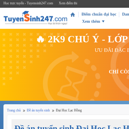
Học trực tuyến - Tuyensinh247.com
Xem điểm thi
Điểm chuẩn đại học
Dan
Xem thêm
🔥 2K9 CHÚ Ý - L
ƯU ĐÃI ĐẶC B
CHỈ CÒ
Trang chủ
Đề án tuyển sinh
Đại Học Lạc Hồng
Đề án tuyển sinh Đại Học Lạc 