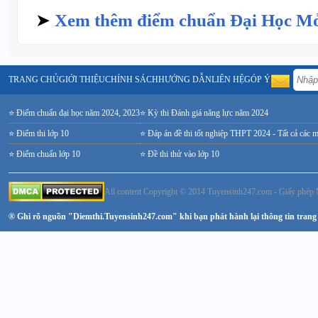
➤
Xem thêm điểm chuẩn Đại Học 
TRANG CHỦ
GIỚI THIỆU
CHÍNH SÁCH
HƯỚNG DẪN
LIÊN HỆ
GÓP Ý
⭐ Điểm chuẩn đại học năm 2024, 2023
⭐ Kỳ thi Đánh giá năng lực năm 2024
⭐ Điểm thi lớp 10
⭐ Đáp án đề thi tốt nghiệp THPT 2024 - Tất cả các 
⭐ Điểm chuẩn lớp 10
⭐ Đề thi thử vào lớp 10
All content Copyright © 2014 Tuyensinh247.com - Giấy ph
® Ghi rõ nguồn "Diemthi.Tuyensinh247.com" khi bạn phát hành lại thông tin trang