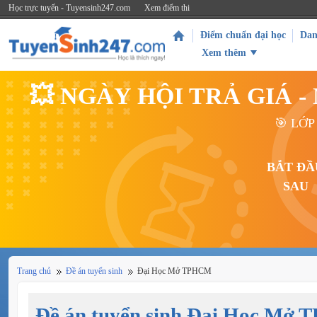
Học trực tuyến - Tuyensinh247.com
Xem điểm thi
Điểm chuẩn đại học
Dan
Xem thêm
💥 NGÀY HỘI TRẢ GIÁ 
🎯 LỚP
BẮT ĐẦ
SAU
Trang chủ
Đề án tuyển sinh
Đại Học Mở TPHCM
Đề án tuyển sinh Đại Học Mở