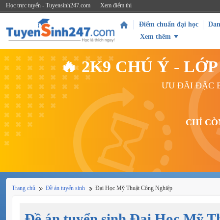
Học trực tuyến - Tuyensinh247.com
Xem điểm thi
Điểm chuẩn đại học
Dan
Xem thêm
🔥 2K9 CHÚ Ý - L
ƯU ĐÃI ĐẶC B
CHỈ CÒ
Trang chủ
Đề án tuyển sinh
Đại Học Mỹ Thuật Công Nghiệp
Đề án tuyển sinh Đại Học Mỹ T