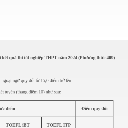
ới kết quả thi tốt nghiệp THPT năm 2024 (Phương thức 409)
goại ngữ quy đổi từ 15,0 điểm trở lên
t tuyển (thang điểm 10) như sau:
mức điểm
Điểm quy đổi
TOEFL iBT
TOEFL ITP