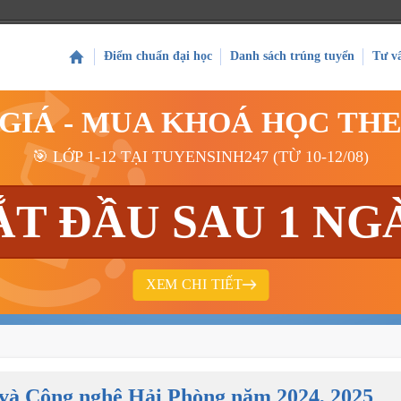
Điểm chuẩn đại học
Danh sách trúng tuyển
Tư v
 GIÁ - MUA KHOÁ HỌC TH
🎯 LỚP 1-12 TẠI TUYENSINH247 (TỪ 10-12/08)
ẮT ĐẦU SAU 1 NG
XEM CHI TIẾT
ý và Công nghệ Hải Phòng năm 2024, 2025