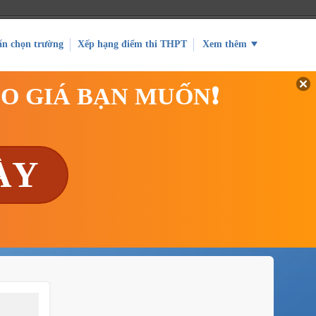
ấn chọn trường
Xếp hạng điểm thi THPT
Xem thêm
EO GIÁ BẠN MUỐN❗
ÀY