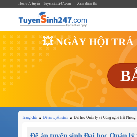
Học trực tuyến - Tuyensinh247.com
Xem điểm thi
💥 NGÀY HỘI TRẢ
B
Trang chủ
Đề án tuyển sinh
Đại học Quản lý và Công nghệ Hải Phòng
Đề án tuyển sinh Đại học Quản l