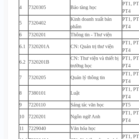
PT1, PT
4
7320305
Bảo tàng học
PT4
Kinh doanh xuất bản
PT1, PT
5
7320402
phẩm
PT4
6
7320201
Thông tin - Thư viện
PT1, PT
6.1
7320201A
CN: Quản trị thư viện
PT4
CN: Thư viện và thiết bị
PT1, PT
6.2
7320201B
trường học
PT4
PT1, PT
7
7320205
Quản lý thông tin
PT4
PT1, PT
8
7380101
Luật
PT4
9
7220110
Sáng tác văn học
PT5
PT1, PT
10
7220201
Ngôn ngữ Anh
PT4
11
7229040
Văn hóa học
PT1, PT