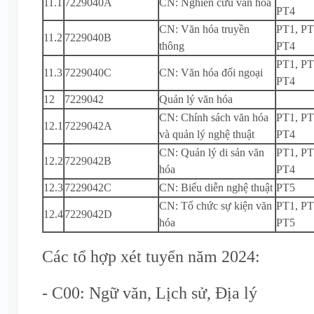
11.1
7229040A
CN: Nghiên cứu văn hóa
PT4
CN: Văn hóa truyền
PT1, PT
11.2
7229040B
thông
PT4
PT1, PT
11.3
7229040C
CN: Văn hóa đối ngoại
PT4
12
7229042
Quản lý văn hóa
CN: Chính sách văn hóa
PT1, PT
12.1
7229042A
và quản lý nghệ thuật
PT4
CN: Quản lý di sản văn
PT1, PT
12.2
7229042B
hóa
PT4
12.3
7229042C
CN: Biểu diễn nghệ thuật
PT5
CN: Tổ chức sự kiện văn
PT1, PT
12.4
7229042D
hóa
PT5
Các tổ hợp xét tuyển năm 2024:
- C00: Ngữ văn, Lịch sử, Địa lý