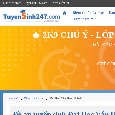
Học trực tuyến - Tuyensinh247.com
Xem điểm thi
Điểm chuẩn đại học
Dan
Xem thêm
🔥 2K9 CHÚ Ý - L
ƯU ĐÃI ĐẶC B
CHỈ CÒ
Trang chủ
Đề án tuyển sinh
Đại Học Văn Hóa Hà Nội
Đề án tuyển sinh Đại Học Văn