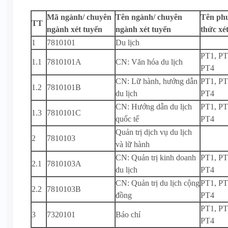
Mã ngành/ chuyên
Tên ngành/ chuyên
Tên ph
TT
ngành xét tuyển
ngành xét tuyển
thức xé
1
7810101
Du lịch
PT1, PT
1.1
7810101A
CN: Văn hóa du lịch
PT4
CN: Lữ hành, hướng dẫn
PT1, PT
1.2
7810101B
du lịch
PT4
CN: Hướng dẫn du lịch
PT1, PT
1.3
7810101C
quốc tế
PT4
Quản trị dịch vụ du lịch
2
7810103
và lữ hành
CN: Quản trị kinh doanh
PT1, PT
2.1
7810103A
du lịch
PT4
CN: Quản trị du lịch cộng
PT1, PT
2.2
7810103B
đồng
PT4
PT1, PT
3
7320101
Báo chí
PT4