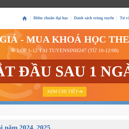
Điểm chuẩn đại học
Danh sách trúng tuyển
Tư v
 GIÁ - MUA KHOÁ HỌC TH
🎯 LỚP 1-12 TẠI TUYENSINH247 (TỪ 10-12/08)
ẮT ĐẦU SAU 1 NG
XEM CHI TIẾT
i năm 2024, 2025