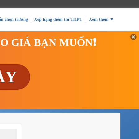
ấn chọn trường
Xếp hạng điểm thi THPT
Xem thêm
EO GIÁ BẠN MUỐN❗
ÀY