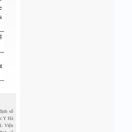
định số
ọc Y Hà
1. Viện