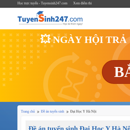
Học trực tuyến - Tuyensinh247.com
Xem điểm thi
💥 NGÀY HỘI TRẢ
B
Trang chủ
Đề án tuyển sinh
Đại Học Y Hà Nội
Đề án tuyển sinh Đại Học Y Hà Nộ