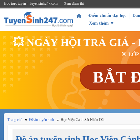
Học trực tuyến - Tuyensinh247.com
Xem điểm thi
Điểm chuẩn đại học
Dan
Xem thêm
💥 NGÀY HỘI TRẢ GIÁ 
🎯 LỚP
BẮT 
Trang chủ
Đề án tuyển sinh
Học Viện Cảnh Sát Nhân Dân
Đề án tuyển sinh Học Viện Cản