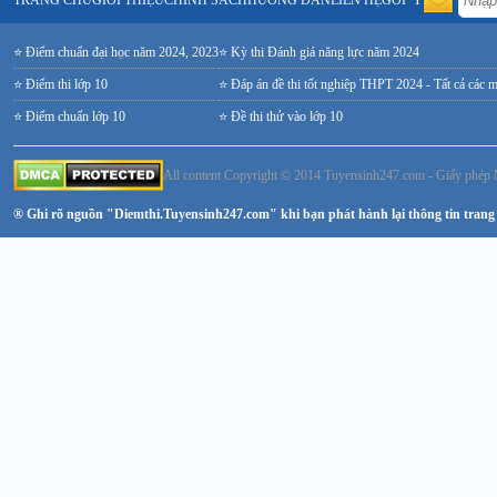
TRANG CHỦ
GIỚI THIỆU
CHÍNH SÁCH
HƯỚNG DẪN
LIÊN HỆ
GÓP Ý
⭐ Điểm chuẩn đại học năm 2024, 2023
⭐ Kỳ thi Đánh giá năng lực năm 2024
⭐ Điểm thi lớp 10
⭐ Đáp án đề thi tốt nghiệp THPT 2024 - Tất cả các 
⭐ Điểm chuẩn lớp 10
⭐ Đề thi thử vào lớp 10
All content Copyright © 2014 Tuyensinh247.com - Giấy ph
® Ghi rõ nguồn "Diemthi.Tuyensinh247.com" khi bạn phát hành lại thông tin trang