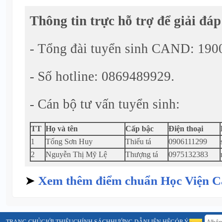
Thông tin trực hỗ trợ để giải đá
- Tổng đài tuyển sinh CAND: 190
- Số hotline: 0869489929.
- Cán bộ tư vấn tuyển sinh:
TT
Họ và tên
Cấp bậc
Điện thoại
1
Tống Sơn Huy
Thiếu tá
0906111299
2
Nguyễn Thị Mỹ Lệ
Thượng tá
0975132383
➤
Xem thêm điểm chuẩn Học Viện C