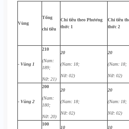
Tổng
Chỉ tiêu theo Phương
Chỉ tiêu t
Vùng
thức 1
thức 2
chỉ tiêu
210
20
20
(Nam:
- Vùng 1
(Nam: 18;
(Nam: 18;
189;
Nữ: 02)
Nữ: 02)
Nữ: 21)
200
20
20
(Nam:
- Vùng 2
(Nam: 18;
(Nam: 18;
180;
Nữ: 02)
Nữ: 02)
Nữ: 20)
100
10
10