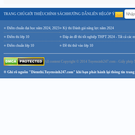
TRANG CHỦ
GIỚI THIỆU
CHÍNH SÁCH
HƯỚNG DẪN
LIÊN HỆ
GÓP Ý
⭐ Điểm chuẩn đại học năm 2024, 2023
⭐ Kỳ thi Đánh giá năng lực năm 2024
⭐ Điểm thi lớp 10
⭐ Đáp án đề thi tốt nghiệp THPT 2024 - Tất cả các 
⭐ Điểm chuẩn lớp 10
⭐ Đề thi thử vào lớp 10
All content Copyright © 2014 Tuyensinh247.com - Giấy ph
® Ghi rõ nguồn "Diemthi.Tuyensinh247.com" khi bạn phát hành lại thông tin trang