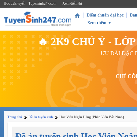
Học trực tuyến - Tuyensinh247.com
Xem điểm thi
Điểm chuẩn đại học
Dan
Xem thêm
🔥 2K9 CHÚ Ý - L
ƯU ĐÃI ĐẶC B
CHỈ CÒ
Trang chủ
Đề án tuyển sinh
Học Viện Ngân Hàng (Phân Viện Bắc Ninh)
Đề án tuyển sinh Học Viện Ngâ