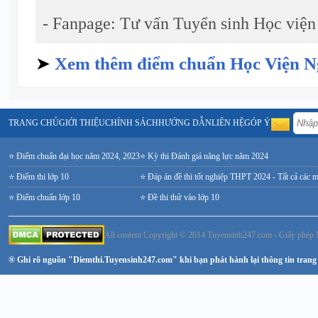
- Fanpage: Tư vấn Tuyển sinh Học viện
➤
Xem thêm điểm chuẩn Học Viện N
TRANG CHỦ
GIỚI THIỆU
CHÍNH SÁCH
HƯỚNG DẪN
LIÊN HỆ
GÓP Ý
⭐ Điểm chuẩn đại học năm 2024, 2023
⭐ Kỳ thi Đánh giá năng lực năm 2024
⭐ Điểm thi lớp 10
⭐ Đáp án đề thi tốt nghiệp THPT 2024 - Tất cả các 
⭐ Điểm chuẩn lớp 10
⭐ Đề thi thử vào lớp 10
All content Copyright © 2014 Tuyensinh247.com - Giấy ph
® Ghi rõ nguồn "Diemthi.Tuyensinh247.com" khi bạn phát hành lại thông tin trang