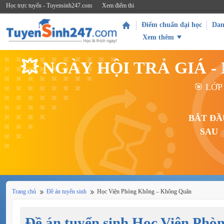
Học trực tuyến - Tuyensinh247.com
Xem điểm thi
Điểm chuẩn đại học
Dan
Xem thêm
💥 NGÀY HỘI TRẢ GIÁ 
🎯 LỚP
BẮT ĐẦ
SAU
Trang chủ
Đề án tuyển sinh
Học Viện Phòng Không – Không Quân
Đề án tuyển sinh Học Viện Phò