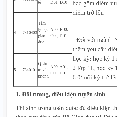
bao gồm điểm ưu 
tế
D01, D10
điểm trở lên
Tâm
lý học
A00, B00,
4
7310403
giáo
C00, D01
- Đối với ngành 
dục
thêm yêu cầu điể
học kỳ: học kỳ 1
Quản
2 lớp 11, học kỳ 
A00, A01,
5
7340101
trị văn
C00, D01
6.0/mỗi kỳ trở lê
phòng
1. Đối tượng, điều kiện tuyển sinh
Thí sinh trong toàn quốc đủ điều kiện t