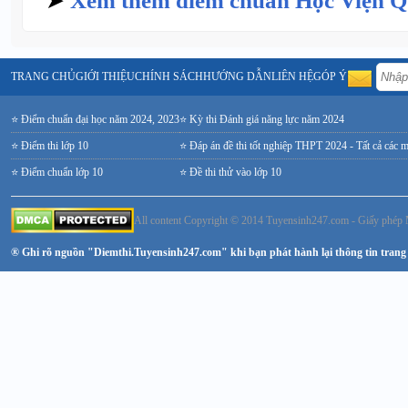
➤
Xem thêm điểm chuẩn Học Viện Q
TRANG CHỦ
GIỚI THIỆU
CHÍNH SÁCH
HƯỚNG DẪN
LIÊN HỆ
GÓP Ý
⭐ Điểm chuẩn đại học năm 2024, 2023
⭐ Kỳ thi Đánh giá năng lực năm 2024
⭐ Điểm thi lớp 10
⭐ Đáp án đề thi tốt nghiệp THPT 2024 - Tất cả các 
⭐ Điểm chuẩn lớp 10
⭐ Đề thi thử vào lớp 10
All content Copyright © 2014 Tuyensinh247.com - Giấy ph
® Ghi rõ nguồn "Diemthi.Tuyensinh247.com" khi bạn phát hành lại thông tin trang