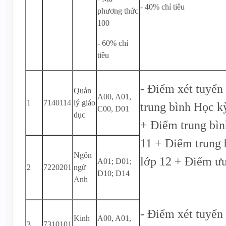
- 40% chỉ tiêu
phương thức
100
- 60% chỉ
tiêu
- Điểm xét tuyể
Quản
A00, A01,
1
7140114
lý giáo
trung bình Học k
C00, D01
dục
+ Điểm trung bìn
11 + Điểm trung 
Ngôn
lớp 12 + Điểm ưu
A01; D01;
2
7220201
ngữ
D10; D14
Anh
- Điểm xét tuyển
Kinh
A00, A01,
3
7310101