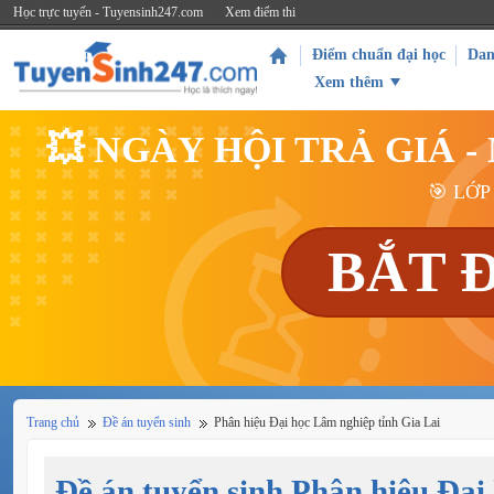
Học trực tuyến - Tuyensinh247.com
Xem điểm thi
Điểm chuẩn đại học
Dan
Xem thêm
💥 NGÀY HỘI TRẢ GIÁ 
🎯 LỚP
BẮT 
Trang chủ
Đề án tuyển sinh
Phân hiệu Đại học Lâm nghiệp tỉnh Gia Lai
Đề án tuyển sinh Phân hiệu Đại