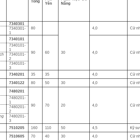
Tổng
Yên
Nẵng
7340301
80
4,0
Cử n
7340301-
1
7340101
7340101-
1
90
60
30
4,0
Cử n
ch
7340101-
2
7340101-
3
7340201
35
35
4,0
Cử n
7340122
80
50
30
4,0
Cử n
7480201
7480201-
1
90
70
20
4,0
Cử n
7480201-
2
ng
7480201-
3
7510205
160
110
50
4,5
Kỹ sư
7510605
70
40
30
4,0
Cử n