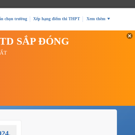
ấn chọn trường
Xếp hạng điểm thi THPT
Xem thêm
GTD SẮP ĐÓNG
UẤT
024,