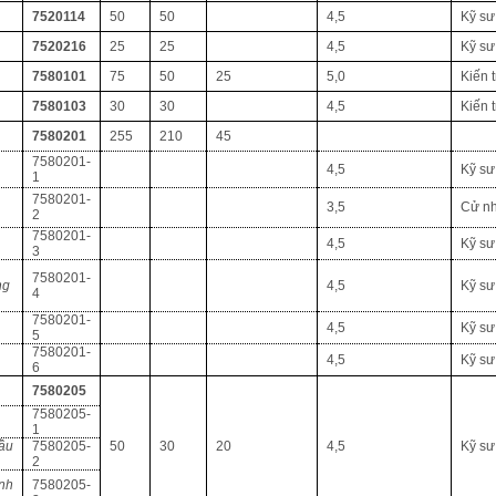
7520114
50
50
4,5
Kỹ sư
7520216
25
25
4,5
Kỹ sư
7580101
75
50
25
5,0
Kiến 
7580103
30
30
4,5
Kiến 
7580201
255
210
45
7580201-
4,5
Kỹ sư
1
7580201-
3,5
Cử n
2
7580201-
4,5
Kỹ sư
3
7580201-
ng
4,5
Kỹ sư
4
7580201-
4,5
Kỹ sư
5
7580201-
4,5
Kỹ sư
6
7580205
7580205-
1
cầu
7580205-
50
30
20
4,5
Kỹ sư
2
ình
7580205-