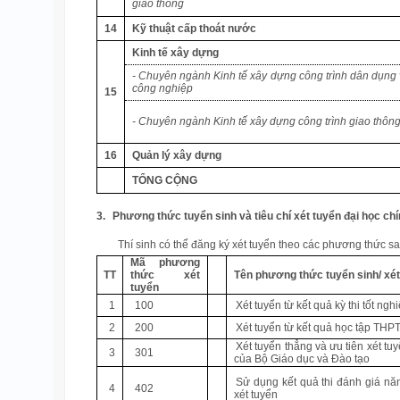
giao thông
14
Kỹ thuật cấp thoát nước
Kinh tế xây dựng
- Chuyên ngành Kinh tế xây dựng công trình dân dụng
công nghiệp
15
- Chuyên ngành Kinh tế xây dựng công trình giao thôn
16
Quản lý xây dựng
TỔNG CỘNG
3.
Phương thức tuyển sinh và tiêu chí xét tuyển đại học ch
Thí sinh có thể đăng ký xét tuyển theo các phương thức sa
Mã phương
TT
thức xét
Tên phương thức tuyển sinh/ xét
tuyển
1
100
Xét tuyển từ kết quả kỳ thi tốt ng
2
200
Xét tuyển từ kết quả học tập THPT
Xét tuyển thẳng và ưu tiên xét t
3
301
của Bộ Giáo dục và Đào tạo
Sử dụng kết quả thi đánh giá nă
4
402
xét tuyển