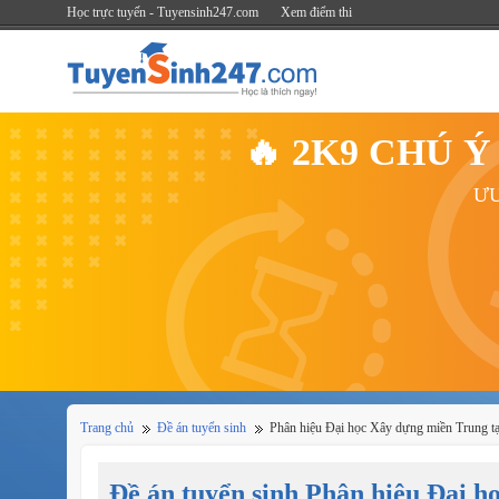
Học trực tuyến - Tuyensinh247.com
Xem điểm thi
🔥 2K9 CHÚ 
ƯU
Trang chủ
Đề án tuyển sinh
Phân hiệu Đại học Xây dựng miền Trung t
Đề án tuyển sinh Phân hiệu Đại 