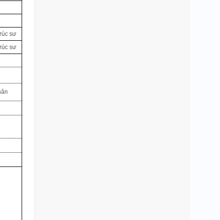
trúc sư
trúc sư
hân