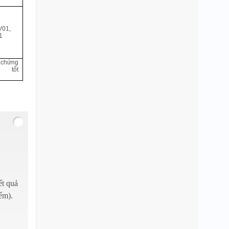
 V01,
1
chứng
 tốt
ết quả
ểm).