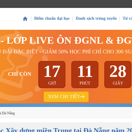
Điểm chuẩn đại học
Danh sách trúng tuyển
Tư v
Ý - LỚP LIVE ÔN ĐGNL & Đ
 ĐÃI ĐẶC BIỆT - GIẢM 50% HỌC PHÍ CHỈ CHO 300 S
17
11
27
CHỈ CÒN
GIỜ
PHÚT
GIÂY
XEM CHI TIẾT
ại Đà Nẵng
học Xây dựng miền Trung tại Đà Nẵng năm 2