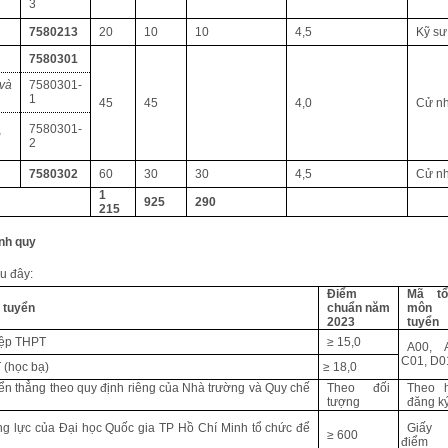
3
7580213
20
10
10
4,5
Kỹ sư
7580301
 và
7580301-
1
45
45
4,0
Cử n
7580301-
g
2
7580302
60
30
30
4,5
Cử n
1
925
290
215
ính quy
u đây:
Điểm
Mã t
 tuyển
chuẩn năm
môn
2023
tuyển
hiệp THPT
≥ 15,0
A00,
C01, D0
 (học bạ)
≥ 18,0
uyển thẳng theo quy định riêng của Nhà trường và Quy chế
Theo đối
Theo 
tượng
đăng k
ng lực của Đại học Quốc gia TP Hồ Chí Minh tổ chức để
Giấy
≥ 600
điểm