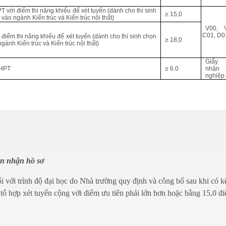
PT với điểm thi năng khiếu để xét tuyển (dành cho thí sinh
≥ 15,0
vào ngành Kiến trúc và Kiến trúc nội thất)
V00,
C01, D0
điểm thi năng khiếu để xét tuyển (dành cho thí sinh chọn
≥ 18,0
ành Kiến trúc và Kiến trúc nội thất)
Giấy 
 THPT
≥ 6.0
nhận
nghiệp
ện nhận hồ sơ
 với trình độ đại học do Nhà trường quy định và công bố sau khi có k
tổ hợp xét tuyển cộng với điểm ưu tiên phải lớn hơn hoặc bằng 15,0 đi