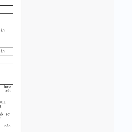
hân
hân
ổ hợp
 xét
 A01,
1
hồ sơ
ý
 báo