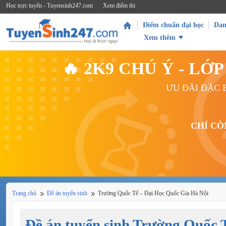
Học trực tuyến - Tuyensinh247.com
Xem điểm thi
Điểm chuẩn đại học
Dan
Xem thêm
🔥 2K9 CHÚ Ý - L
ƯU ĐÃI ĐẶC B
CHỈ CÒ
Trang chủ
Đề án tuyển sinh
Trường Quốc Tế – Đại Học Quốc Gia Hà Nội
Đề án tuyển sinh Trường Quốc 