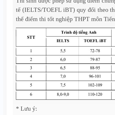
Thí sinh được phép sử dụng điểm chứn
tế (IELTS/TOEFL iBT) quy đổi theo th
thế điểm thi tốt nghiệp THPT môn Tiế
* Lưu ý: