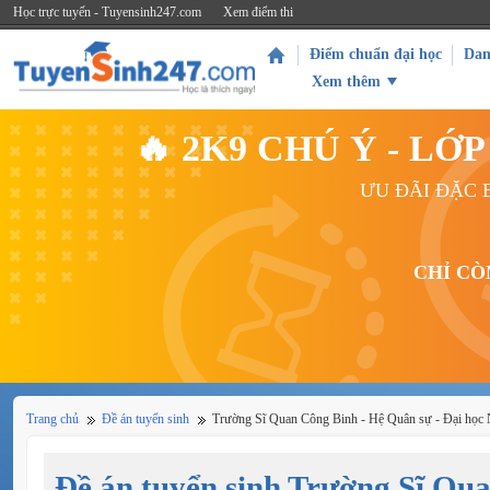
Học trực tuyến - Tuyensinh247.com
Xem điểm thi
Điểm chuẩn đại học
Dan
Xem thêm
🔥 2K9 CHÚ Ý - L
ƯU ĐÃI ĐẶC B
CHỈ CÒ
Trang chủ
Đề án tuyển sinh
Trường Sĩ Quan Công Binh - Hệ Quân sự - Đại học
Đề án tuyển sinh Trường Sĩ Qu