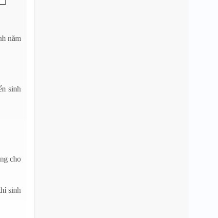
inh năm
ển sinh
ụng cho
hí sinh