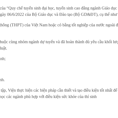
 5 của “Quy chế tuyển sinh đại học, tuyển sinh cao đẳng ngành Giáo d
ày 06/6/2022 của Bộ Giáo dục và Đào tạo (Bộ GD&ĐT), cụ thể như 
 thông (THPT) của Việt Nam hoặc có bằng tốt nghiệp của nước ngoài 
 thuộc cùng nhóm ngành dự tuyển và đã hoàn thành đủ yêu cầu khối lư
luật.
nh;
nh.
tập, Viện thực hiện các biện pháp cần thiết và tạo điều kiện tốt nhất để 
ọc các ngành phù hợp với điều kiện sức khỏe của thí sinh