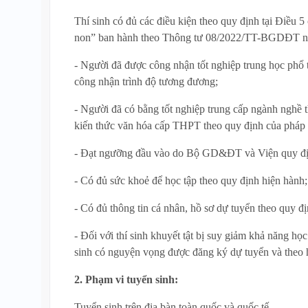
Thí sinh có đủ các điều kiện theo quy định tại Điều
non” ban hành theo Thông tư 08/2022/TT-BGDĐT ng
- Người đã được công nhận tốt nghiệp trung học phổ
công nhận trình độ tương đương;
- Người đã có bằng tốt nghiệp trung cấp ngành nghề
kiến thức văn hóa cấp THPT theo quy định của pháp 
- Đạt ngưỡng đầu vào do Bộ GD&ĐT và Viện quy đị
- Có đủ sức khoẻ để học tập theo quy định hiện hành;
- Có đủ thông tin cá nhân, hồ sơ dự tuyển theo quy đị
- Đối với thí sinh khuyết tật bị suy giảm khả năng học 
sinh có nguyện vọng được đăng ký dự tuyển và theo h
2. Phạm vi tuyển sinh:
Tuyển sinh trên địa bàn toàn quốc và quốc tế