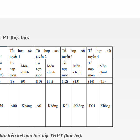
THPT (học bạ):
dựa trên kết quả học tập THPT (học bạ):