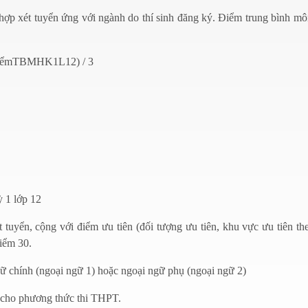
hợp xét tuyển ứng với ngành do thí sinh đăng ký. Điểm trung bình m
iểmTBMHK1L12) / 3
1 lớp 12
t tuyển, cộng với điểm ưu tiên (đối tượng ưu tiên, khu vực ưu tiên t
iểm 30.
gữ chính (ngoại ngữ 1) hoặc ngoại ngữ phụ (ngoại ngữ 2)
n cho phương thức thi THPT.