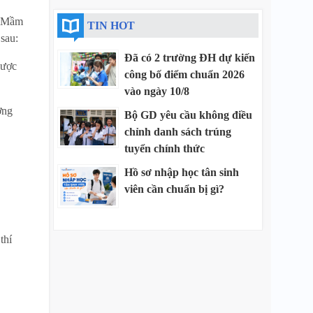
ục Mầm
TIN HOT
sau:
Đã có 2 trường ĐH dự kiến
được
công bố điểm chuẩn 2026
vào ngày 10/8
ợng
Bộ GD yêu cầu không điều
chỉnh danh sách trúng
tuyển chính thức
Hồ sơ nhập học tân sinh
viên cần chuẩn bị gì?
thí