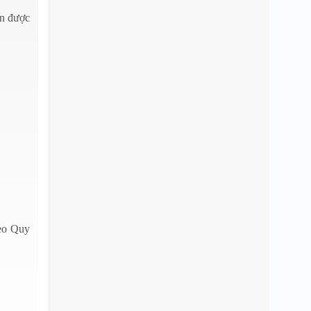
ôn được
heo Quy