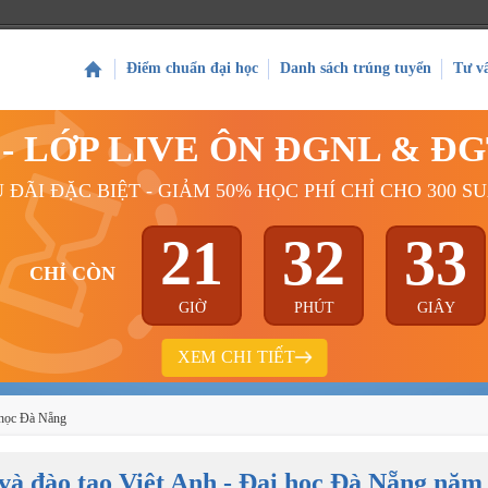
Điểm chuẩn đại học
Danh sách trúng tuyển
Tư v
Ý - LỚP LIVE ÔN ĐGNL & Đ
 ĐÃI ĐẶC BIỆT - GIẢM 50% HỌC PHÍ CHỈ CHO 300 S
21
32
32
CHỈ CÒN
GIỜ
PHÚT
GIÂY
XEM CHI TIẾT
i học Đà Nẵng
 và đào tạo Việt Anh - Đại học Đà Nẵng năm