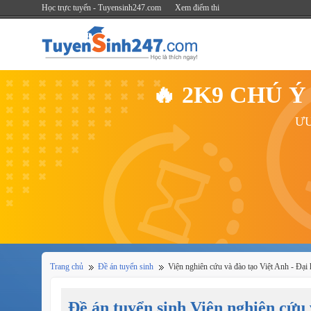
Học trực tuyến - Tuyensinh247.com
Xem điểm thi
🔥 2K9 CHÚ 
ƯU
Trang chủ
Đề án tuyển sinh
Viện nghiên cứu và đào tạo Việt Anh - Đạ
Đề án tuyển sinh Viện nghiên cứu