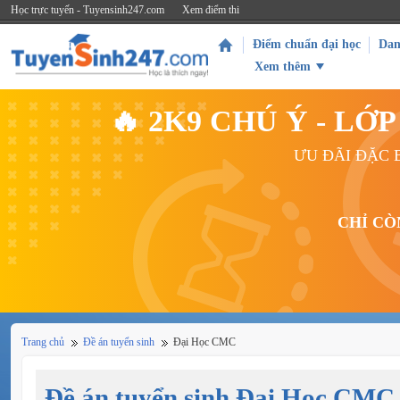
Học trực tuyến - Tuyensinh247.com
Xem điểm thi
Điểm chuẩn đại học
Dan
Xem thêm
🔥 2K9 CHÚ Ý - L
ƯU ĐÃI ĐẶC B
CHỈ CÒ
Trang chủ
Đề án tuyển sinh
Đại Học CMC
Đề án tuyển sinh Đại Học CMC