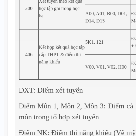
Xét tuyển theo kết quả
200
học tập ghi trong học
A00, A01, B00, D01,
ĐX
bạ
D14, D15
M
ĐX
5K1, 121
+
Kết hợp kết quả học tập
406
cấp THPT & điểm thi
năng khiếu
ĐX
V00, V01, V02, H00
M
ĐXT: Điểm xét tuyển
Điểm Môn 1, Môn 2, Môn 3: Điểm cả 
môn trong tổ hợp xét tuyển
Điểm NK: Điểm thi năng khiếu (Vẽ mỹ 