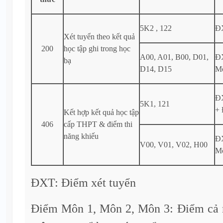
5K2 , 122
ĐX
Xét tuyển theo kết quả
200
học tập ghi trong học
A00, A01, B00, D01,
ĐX
bạ
D14, D15
M
ĐX
5K1, 121
+
Kết hợp kết quả học tập
406
cấp THPT & điểm thi
năng khiếu
ĐX
V00, V01, V02, H00
M
ĐXT: Điểm xét tuyển
Điểm Môn 1, Môn 2, Môn 3: Điểm cả 