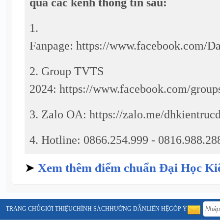
qua các kênh thông tin sau:
1.
Fanpage: https://www.facebook.com/D
2. Group TVTS
2024: https://www.facebook.com/group
3. Zalo OA: https://zalo.me/dhkientruc
4. Hotline: 0866.254.999 - 0816.988.28
➤
Xem thêm điểm chuẩn Đại Học Ki
TRANG CHỦ
GIỚI THIỆU
CHÍNH SÁCH
HƯỚNG DẪN
LIÊN HỆ
GÓP Ý