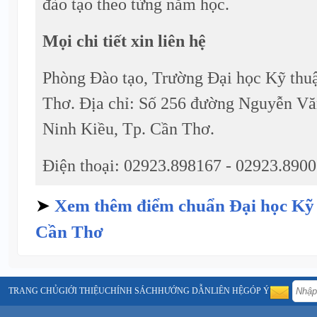
đào tạo theo từng năm học.
Mọi chi tiết xin liên hệ
Phòng Đào tạo, Trường Đại học Kỹ thu
Thơ. Địa chỉ: Số 256 đường Nguyễn Vă
Ninh Kiều, Tp. Cần Thơ.
Điện thoại: 02923.898167 - 02923.8900
➤
Xem thêm điểm chuẩn Đại học Kỹ
Cần Thơ
TRANG CHỦ
GIỚI THIỆU
CHÍNH SÁCH
HƯỚNG DẪN
LIÊN HỆ
GÓP Ý