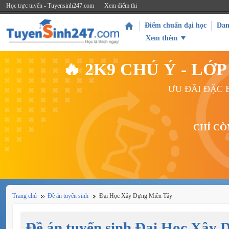
Học trực tuyến - Tuyensinh247.com
Xem điểm thi
Điểm chuẩn đại học
Dan
Xem thêm
🔥 2K9 CHÚ Ý - L
ƯU ĐÃI ĐẶC B
CHỈ CÒ
Trang chủ
Đề án tuyển sinh
Đại Học Xây Dựng Miền Tây
Đề án tuyển sinh Đại Học Xây 