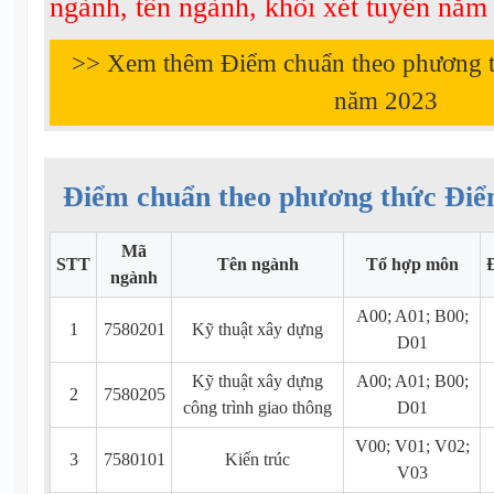
ngành, tên ngành, khối xét tuyển nă
>> Xem thêm Điểm chuẩn theo phương 
năm
2023
Điểm chuẩn theo phương thức Điể
Mã
STT
Tên ngành
Tổ hợp môn
ngành
A00; A01; B00;
1
7580201
Kỹ thuật xây dựng
D01
Kỹ thuật xây dựng
A00; A01; B00;
2
7580205
công trình giao thông
D01
V00; V01; V02;
3
7580101
Kiến trúc
V03