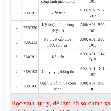
công trình giao thông
D01
V00; V01; V02;
3
7580101
Kiến trúc
V03
Kỹ thuật môi trường
A00; A01; B00;
4
7520320
(Kỹ sư)
D01
Kỹ thuật cấp thoát
A00; A01; B00;
5
7580213
nước (Kỹ sư)
D01
A00; A01; D14;
6
7340301
Kế toán
D15
A00; A01; D01;
7
7480103
Công nghệ thông tin
D07
Quản lý đô thị và công
A00; A01; B00;
8
7580106
trình
D01
Học sinh lưu ý, để làm hồ sơ chính xá