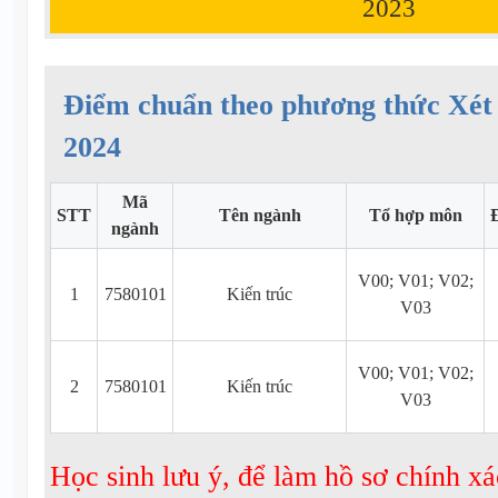
2023
Điểm chuẩn theo phương thức Xét 
2024
Mã
STT
Tên ngành
Tổ hợp môn
ngành
V00; V01; V02;
1
7580101
Kiến trúc
V03
V00; V01; V02;
2
7580101
Kiến trúc
V03
Học sinh lưu ý, để làm hồ sơ chính xá