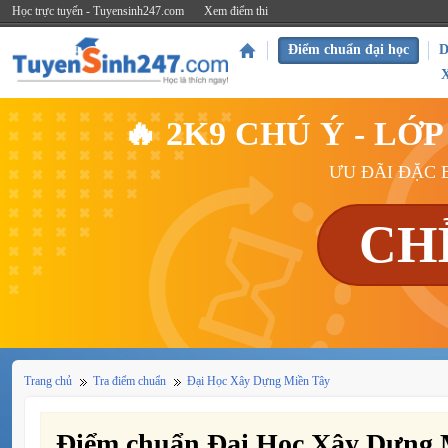
Học trực tuyến - Tuyensinh247.com
Xem điểm thi
Điểm chuẩn đại học
D
🔥 2K9 CHÚ Ý - L
ƯU ĐÃI ĐẶC B
CH
Trang chủ
Tra điểm chuẩn
Đại Học Xây Dựng Miền Tây
Điểm chuẩn Đại Học Xây Dựng 