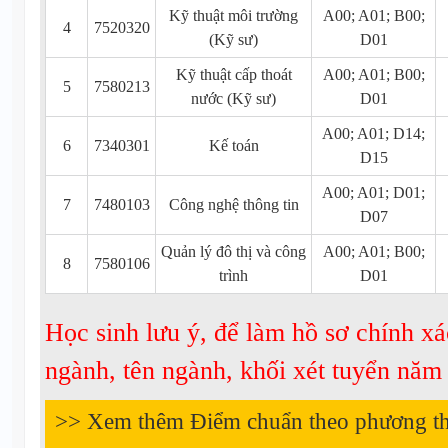
Kỹ thuật môi trường
A00; A01; B00;
4
7520320
(Kỹ sư)
D01
Kỹ thuật cấp thoát
A00; A01; B00;
5
7580213
nước (Kỹ sư)
D01
A00; A01; D14;
6
7340301
Kế toán
D15
A00; A01; D01;
7
7480103
Công nghệ thông tin
D07
Quản lý đô thị và công
A00; A01; B00;
8
7580106
trình
D01
Học sinh lưu ý, để làm hồ sơ chính xá
ngành, tên ngành, khối xét tuyển nă
>> Xem thêm Điểm chuẩn theo phương t