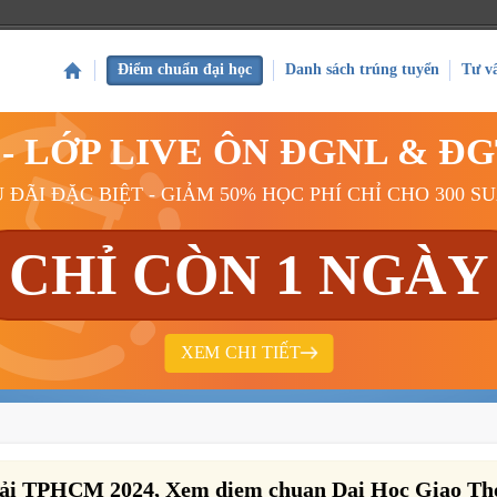
Điểm chuẩn đại học
Danh sách trúng tuyển
Tư v
Ý - LỚP LIVE ÔN ĐGNL & Đ
 ĐÃI ĐẶC BIỆT - GIẢM 50% HỌC PHÍ CHỈ CHO 300 S
CHỈ CÒN 1 NGÀY
XEM CHI TIẾT
Tải TPHCM 2024, Xem diem chuan Dai Hoc Giao Th