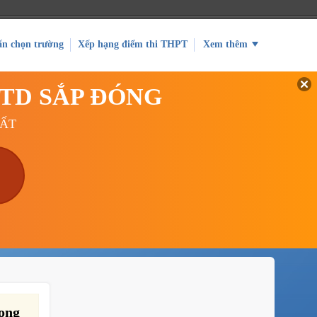
ấn chọn trường
Xếp hạng điểm thi THPT
Xem thêm
GTD SẮP ĐÓNG
UẤT
ong