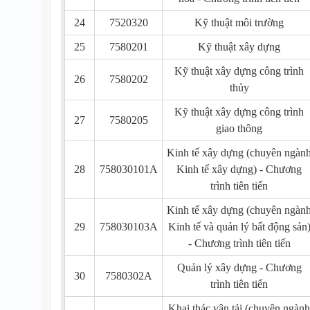
24
7520320
Kỹ thuật môi trường
25
7580201
Kỹ thuật xây dựng
Kỹ thuật xây dựng công trình
26
7580202
thủy
Kỹ thuật xây dựng công trình
27
7580205
giao thông
Kinh tế xây dựng (chuyên ngàn
28
758030101A
Kinh tế xây dựng) - Chương
trình tiên tiến
Kinh tế xây dựng (chuyên ngàn
29
758030103A
Kinh tế và quản lý bất động sản
- Chương trình tiên tiến
Quản lý xây dựng - Chương
30
7580302A
trình tiên tiến
Khai thác vận tải (chuyên ngành