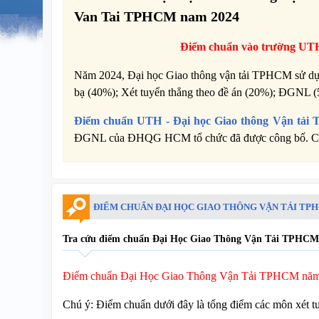
Van Tai TPHCM nam 2024
Điểm chuẩn vào trường UTH
Năm 2024, Đại học Giao thông vận tải TPHCM sử dụng
bạ (40%); Xét tuyển thẳng theo đề án (20%); ĐGNL 
Điểm chuẩn UTH - Đại học Giao thông Vận tả
ĐGNL của ĐHQG HCM tổ chức đã được công bố. Chi ti
ĐIỂM CHUẨN ĐẠI HỌC GIAO THÔNG VẬN TẢI TPH
Tra cứu điểm chuẩn Đại Học Giao Thông Vận Tải TPHCM n
Điểm chuẩn Đại Học Giao Thông Vận Tải TPHCM nă
Chú ý: Điểm chuẩn dưới đây là tổng điểm các môn xét t