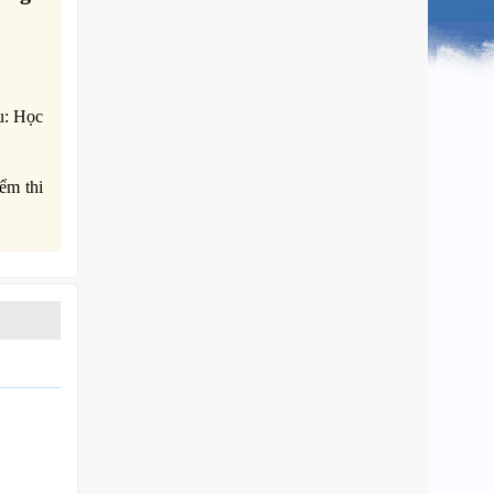
u: Học
ểm thi