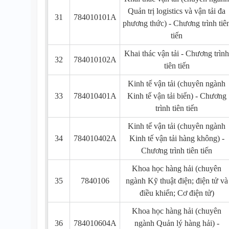
Quản trị logistics và vận tải đa
31
784010101A
phương thức) - Chương trình tiê
tiến
Khai thác vận tải - Chương trình
32
784010102A
tiên tiến
Kinh tế vận tải (chuyên ngành
33
784010401A
Kinh tế vận tải biển) - Chương
trình tiên tiến
Kinh tế vận tải (chuyên ngành
34
784010402A
Kinh tế vận tải hàng không) -
Chương trình tiên tiến
Khoa học hàng hải (chuyên
35
7840106
ngành Kỹ thuật điện; điện tử và
điều khiển; Cơ điện tử)
Khoa học hàng hải (chuyên
36
784010604A
ngành Quản lý hàng hải) -