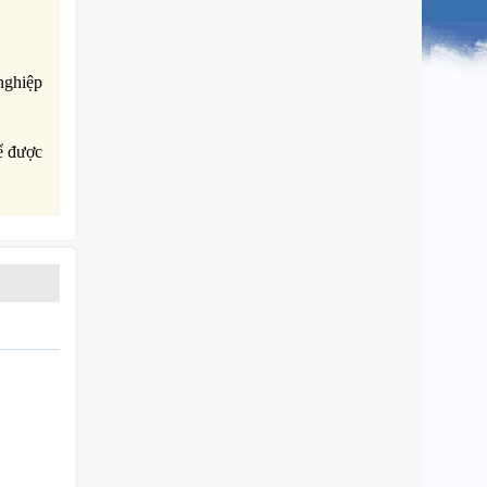
nghiệp
hể được