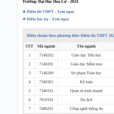
Trường:
Đại Học Hoa Lư - 2024
✯ Điểm thi THPT - Xem ngay
✯ Điểm học bạ - Xem ngay
Điểm chuẩn theo phương thức Điểm thi THPT 20
STT
Mã ngành
Tên ngành
1
7140202
Giáo dục Tiểu học
2
7140201
Giáo dục Mầm non
3
7140209
Sư phạm Toán học
4
7340301
Kế toán
5
7340101
Quản trị kinh doanh
6
7810101
Du lịch
7
7480201
Công nghệ thông tin