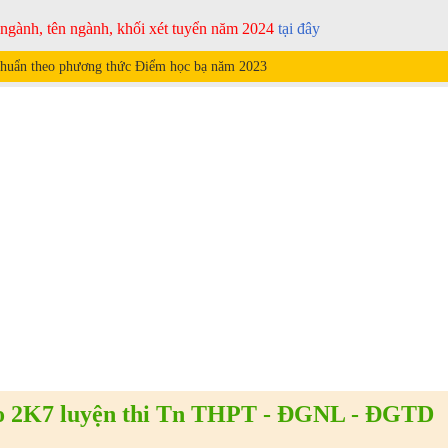
ã ngành, tên ngành, khối xét tuyển năm 2024
tại đây
huẩn theo phương thức Điểm học bạ năm
2023
 2K7 luyện thi Tn THPT - ĐGNL - ĐGTD