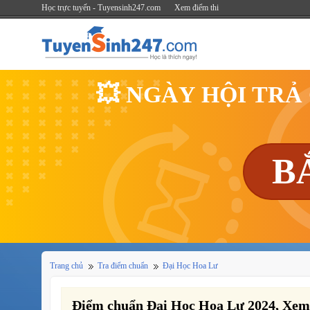
Học trực tuyến - Tuyensinh247.com
Xem điểm thi
💥 NGÀY HỘI TRẢ
B
Trang chủ
Tra điểm chuẩn
Đại Học Hoa Lư
Điểm chuẩn Đại Học Hoa Lư 2024, Xem