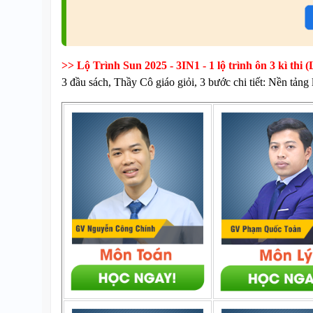
>> Lộ Trình Sun 2025 - 3IN1 - 1 lộ trình ôn 3 kì 
3 đầu sách, Thầy Cô giáo giỏi, 3 bước chi tiết: Nền tảng