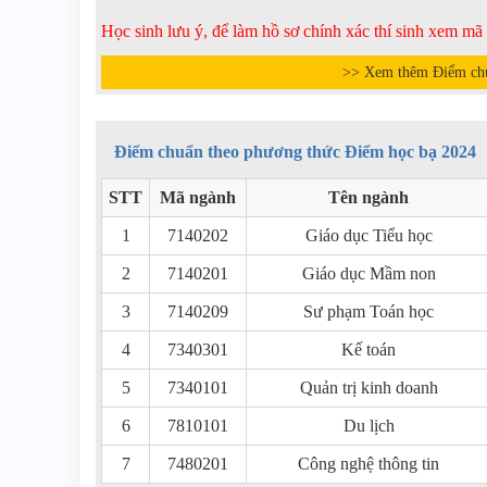
Học sinh lưu ý, để làm hồ sơ chính xác thí sinh xem m
>> Xem thêm Điểm ch
Điểm chuẩn theo phương thức Điểm học bạ 2024
STT
Mã ngành
Tên ngành
1
7140202
Giáo dục Tiểu học
2
7140201
Giáo dục Mầm non
3
7140209
Sư phạm Toán học
4
7340301
Kế toán
5
7340101
Quản trị kinh doanh
6
7810101
Du lịch
7
7480201
Công nghệ thông tin