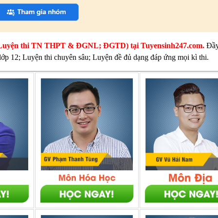
thi (Luyện thi TN THPT & ĐGNL; ĐGTD) tại Tuyensinh247.com.
Đầy
 lớp 12; Luyện thi chuyên sâu; Luyện đề đủ dạng đáp ứng mọi kì thi.