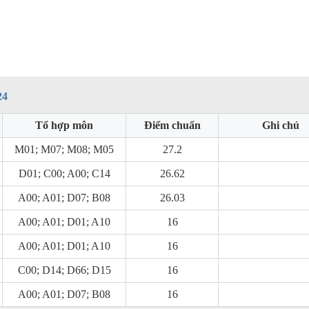
24
Tổ hợp môn
Điểm chuẩn
Ghi chú
M01; M07; M08; M05
27.2
D01; C00; A00; C14
26.62
A00; A01; D07; B08
26.03
A00; A01; D01; A10
16
A00; A01; D01; A10
16
C00; D14; D66; D15
16
A00; A01; D07; B08
16