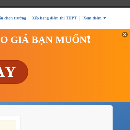
ấn chọn trường
Xếp hạng điểm thi THPT
Xem thêm
EO GIÁ BẠN MUỐN❗
ÀY