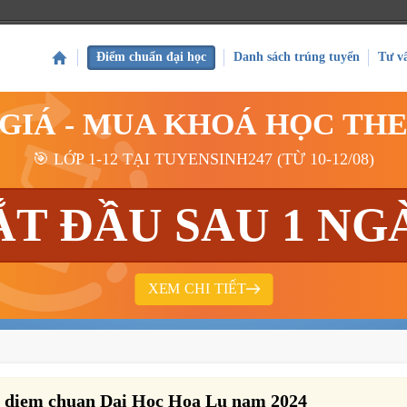
Điểm chuẩn đại học
Danh sách trúng tuyển
Tư v
 GIÁ - MUA KHOÁ HỌC TH
🎯 LỚP 1-12 TẠI TUYENSINH247 (TỪ 10-12/08)
ẮT ĐẦU SAU 1 NG
XEM CHI TIẾT
 diem chuan Dai Hoc Hoa Lu nam 2024