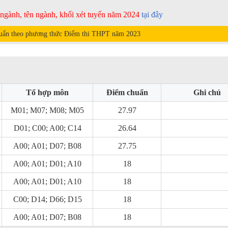
ã ngành, tên ngành, khối xét tuyển năm 2024
tại đây
uẩn theo phương thức Điểm thi THPT năm
2023
Tổ hợp môn
Điểm chuẩn
Ghi chú
M01; M07; M08; M05
27.97
D01; C00; A00; C14
26.64
A00; A01; D07; B08
27.75
A00; A01; D01; A10
18
A00; A01; D01; A10
18
C00; D14; D66; D15
18
A00; A01; D07; B08
18