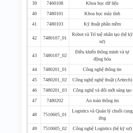
39
7460108
Khoa học dữ liệu
40
7480101
Khoa học máy tính
41
7480103
Kỹ thuật phần mềm
Robot và Trí tuệ nhân tạo (hệ kỹ
42
7480107_01
sư)
Điều khiển thông minh và tự
43
7480107_02
động hóa
44
7480201_01
Công nghệ thông tin
45
7480201_02
Công nghệ nghệ thuật (Arttech)
46
7480201_03
Công nghệ và đổi mới sáng tạo
47
7480202
An toàn thông tin
Logistics và Quản lý chuỗi cung
48
7510605_01
ứng
49
7510605_02
Công nghệ Logistics (hệ kỹ sư)