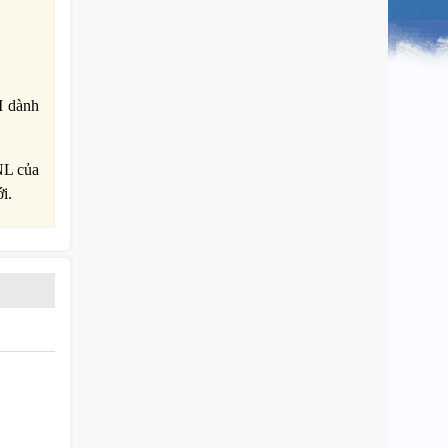
M dành
NL của
i.