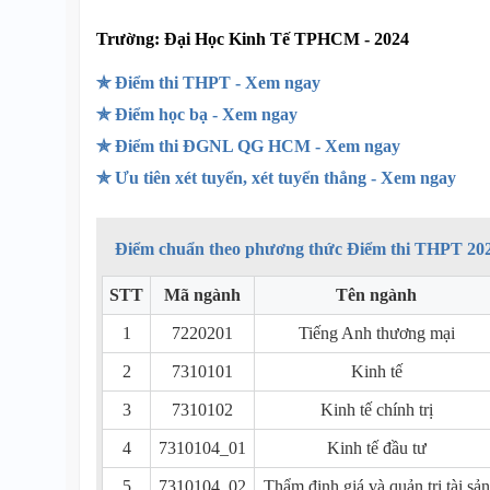
Trường:
Đại Học Kinh Tế TPHCM - 2024
✯ Điểm thi THPT - Xem ngay
✯ Điểm học bạ - Xem ngay
✯ Điểm thi ĐGNL QG HCM - Xem ngay
✯ Ưu tiên xét tuyển, xét tuyển thẳng - Xem ngay
Điểm chuẩn theo phương thức Điểm thi THPT 20
STT
Mã ngành
Tên ngành
1
7220201
Tiếng Anh thương mại
2
7310101
Kinh tế
3
7310102
Kinh tế chính trị
4
7310104_01
Kinh tế đầu tư
5
7310104_02
Thẩm định giá và quản trị tài sản