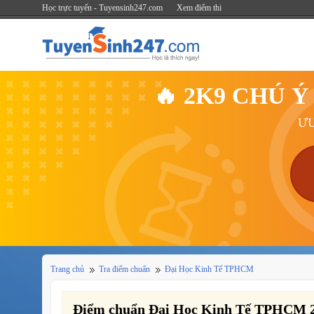
Học trực tuyến - Tuyensinh247.com
Xem điểm thi
🔥 2K9 CHÚ 
ƯU
Trang chủ
Tra điểm chuẩn
Đại Học Kinh Tế TPHCM
Điểm chuẩn Đại Học Kinh Tế TPHCM 