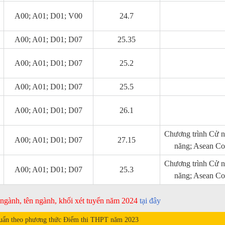
A00; A01; D01; V00
24.7
A00; A01; D01; D07
25.35
A00; A01; D01; D07
25.2
A00; A01; D01; D07
25.5
A00; A01; D01; D07
26.1
Chương trình Cử n
A00; A01; D01; D07
27.15
năng; Asean Co
Chương trình Cử n
A00; A01; D01; D07
25.3
năng; Asean Co
ã ngành, tên ngành, khối xét tuyển năm 2024
tại đây
uẩn theo phương thức Điểm thi THPT năm
2023