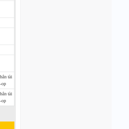
hân tài
-op
hân tài
-op