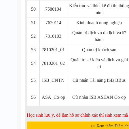
Kiến trúc và thiết kế đô thị thông
50
7580104
minh
51
7620114
Kinh doanh nông nghiệp
Quản trị dịch vụ du lịch và lữ
52
7810103
hành
53
7810201_01
Quản trị khách sạn
Quản trị sự kiện và dịch vụ giải
54
7810201_02
trí
55
ISB_CNTN
Cử nhân Tài năng ISB BBus
56
ASA_Co-op
Cử nhân ISB ASEAN Co-op
Học sinh lưu ý, để làm hồ sơ chính xác thí sinh xem m
>> Xem thêm Điểm ch