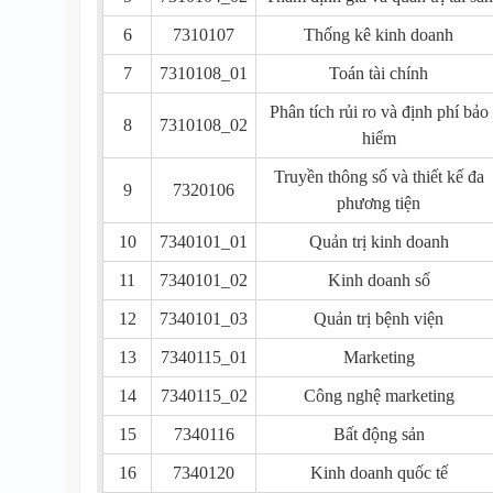
6
7310107
Thống kê kinh doanh
7
7310108_01
Toán tài chính
Phân tích rủi ro và định phí bảo
8
7310108_02
hiểm
Truyền thông số và thiết kế đa
9
7320106
phương tiện
10
7340101_01
Quản trị kinh doanh
11
7340101_02
Kinh doanh số
12
7340101_03
Quản trị bệnh viện
13
7340115_01
Marketing
14
7340115_02
Công nghệ marketing
15
7340116
Bất động sản
16
7340120
Kinh doanh quốc tế