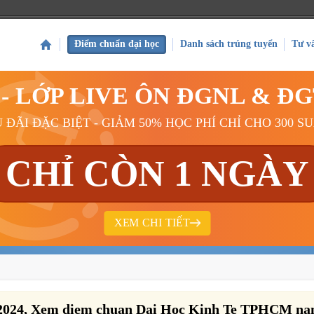
Điểm chuẩn đại học
Danh sách trúng tuyển
Tư v
Ý - LỚP LIVE ÔN ĐGNL & Đ
 ĐÃI ĐẶC BIỆT - GIẢM 50% HỌC PHÍ CHỈ CHO 300 S
CHỈ CÒN 1 NGÀY
XEM CHI TIẾT
2024, Xem diem chuan Dai Hoc Kinh Te TPHCM n