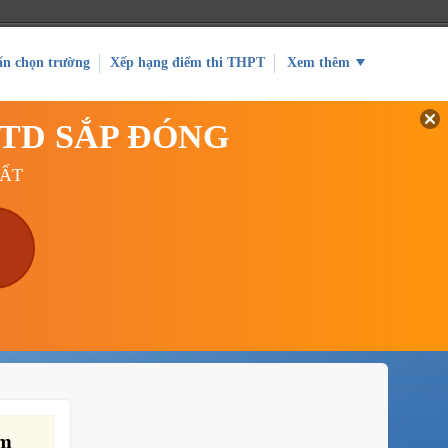
ấn chọn trường
Xếp hạng điểm thi THPT
Xem thêm
GTD SẮP ĐÓNG
UẤT
am