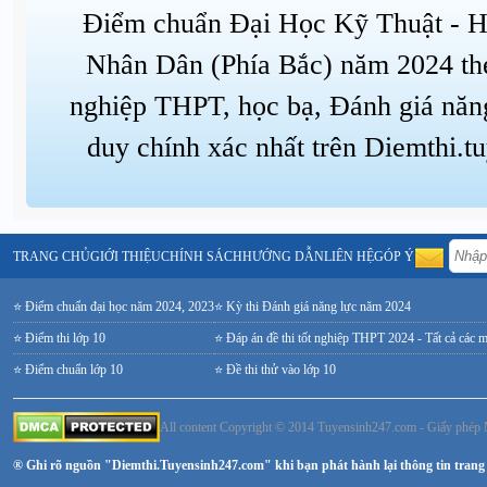
Điểm chuẩn Đại Học Kỹ Thuật - 
Nhân Dân (Phía Bắc) năm 2024 theo
nghiệp THPT, học bạ, Đánh giá năng
duy chính xác nhất trên Diemthi.
TRANG CHỦ
GIỚI THIỆU
CHÍNH SÁCH
HƯỚNG DẪN
LIÊN HỆ
GÓP Ý
⭐ Điểm chuẩn đại học năm 2024, 2023
⭐ Kỳ thi Đánh giá năng lực năm 2024
⭐ Điểm thi lớp 10
⭐ Đáp án đề thi tốt nghiệp THPT 2024 - Tất cả các 
⭐ Điểm chuẩn lớp 10
⭐ Đề thi thử vào lớp 10
All content Copyright © 2014 Tuyensinh247.com - Giấy ph
® Ghi rõ nguồn "Diemthi.Tuyensinh247.com" khi bạn phát hành lại thông tin trang