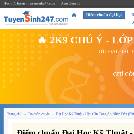
Học trực tuyến - Tuyensinh247.com
Xem điểm thi
Điểm chuẩn đại học
D
🔥 2K9 CHÚ Ý - L
ƯU ĐÃI ĐẶC B
CHỈ CÒ
Trang chủ
Tra điểm chuẩn
Đại Học Kỹ Thuật - Hậu Cần Công An Nhân Dân (Phí
Điểm chuẩn Đại Học Kỹ Thuật 