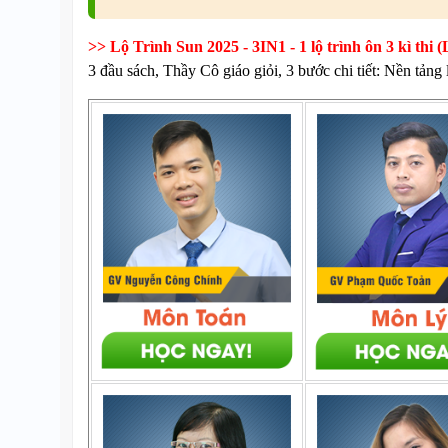
>> Lộ Trình Sun 2025 - 3IN1 - 1 lộ trình ôn 3 kì 
3 đầu sách, Thầy Cô giáo giỏi, 3 bước chi tiết: Nền tảng