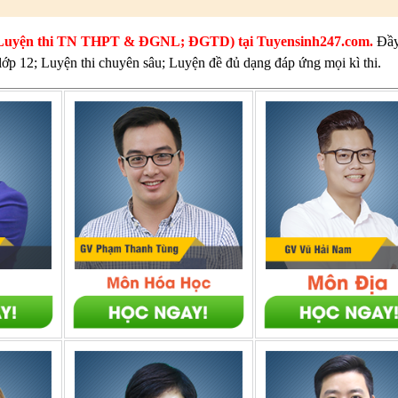
thi (Luyện thi TN THPT & ĐGNL; ĐGTD) tại Tuyensinh247.com.
Đầy
 lớp 12; Luyện thi chuyên sâu; Luyện đề đủ dạng đáp ứng mọi kì thi.