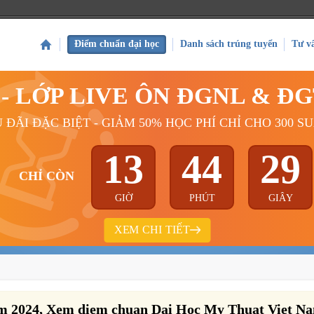
Điểm chuẩn đại học
Danh sách trúng tuyển
Tư v
Ý - LỚP LIVE ÔN ĐGNL & Đ
 ĐÃI ĐẶC BIỆT - GIẢM 50% HỌC PHÍ CHỈ CHO 300 S
13
44
28
CHỈ CÒN
GIỜ
PHÚT
GIÂY
XEM CHI TIẾT
m 2024, Xem diem chuan Dai Hoc My Thuat Viet N