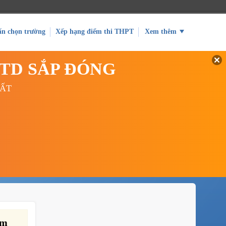
ấn chọn trường
Xếp hạng điểm thi THPT
Xem thêm
GTD SẮP ĐÓNG
UẤT
am