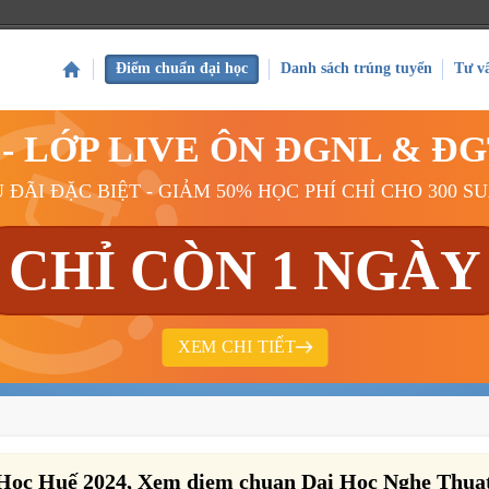
Điểm chuẩn đại học
Danh sách trúng tuyển
Tư v
Ý - LỚP LIVE ÔN ĐGNL & Đ
 ĐÃI ĐẶC BIỆT - GIẢM 50% HỌC PHÍ CHỈ CHO 300 S
CHỈ CÒN 1 NGÀY
XEM CHI TIẾT
Học Huế 2024, Xem diem chuan Dai Hoc Nghe Thuat