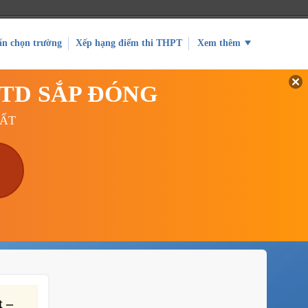
ấn chọn trường
Xếp hạng điểm thi THPT
Xem thêm
GTD SẮP ĐÓNG
UẤT
 –