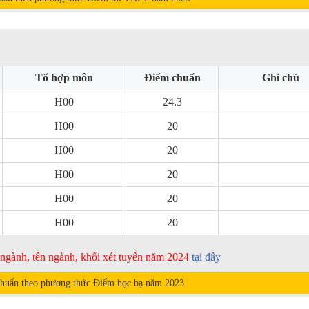
Tổ hợp môn
Điểm chuẩn
Ghi chú
H00
24.3
H00
20
H00
20
H00
20
H00
20
H00
20
ã ngành, tên ngành, khối xét tuyển năm 2024
tại đây
huẩn theo phương thức Điểm học bạ năm
2023