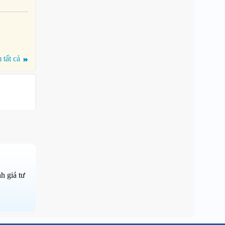
tất cả
h giá tư