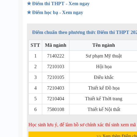
✯ Điểm thi THPT - Xem ngay
✯ Điểm học bạ - Xem ngay
Điểm chuẩn theo phương thức Điểm thi THPT 20
STT
Mã ngành
Tên ngành
1
7140222
Sư phạm Mỹ thuật
2
7210103
Hội họa
3
7210105
Điêu khắc
4
7210403
Thiết kế Đồ họa
5
7210404
Thiết kế Thời trang
6
7580108
Thiết kế Nội thất
Học sinh lưu ý, để làm hồ sơ chính xác thí sinh xem m
>> Xem thêm Điểm ch