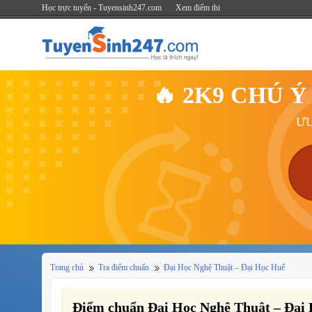
Học trực tuyến - Tuyensinh247.com
Xem điểm thi
🔥 2K9 CHÚ 
ƯU
Trang chủ
Tra điểm chuẩn
Đại Học Nghệ Thuật – Đại Học Huế
Điểm chuẩn Đại Học Nghệ Thuật – Đại 