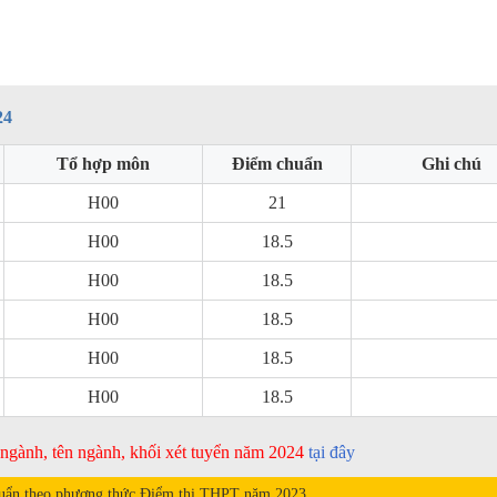
24
Tổ hợp môn
Điểm chuẩn
Ghi chú
H00
21
H00
18.5
H00
18.5
H00
18.5
H00
18.5
H00
18.5
ã ngành, tên ngành, khối xét tuyển năm 2024
tại đây
uẩn theo phương thức Điểm thi THPT năm
2023