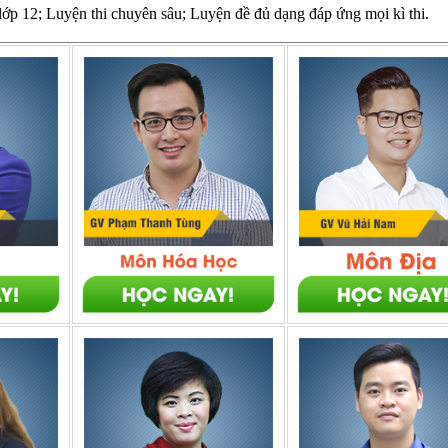
 lớp 12; Luyện thi chuyên sâu; Luyện đề đủ dạng đáp ứng mọi kì thi.