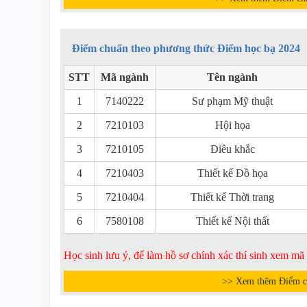
Điểm chuẩn theo phương thức Điểm học bạ 2024
STT
Mã ngành
Tên ngành
1
7140222
Sư phạm Mỹ thuật
2
7210103
Hội họa
3
7210105
Điêu khắc
4
7210403
Thiết kế Đồ họa
5
7210404
Thiết kế Thời trang
6
7580108
Thiết kế Nội thất
Học sinh lưu ý, để làm hồ sơ chính xác thí sinh xem m
>> Xem thêm Điểm c