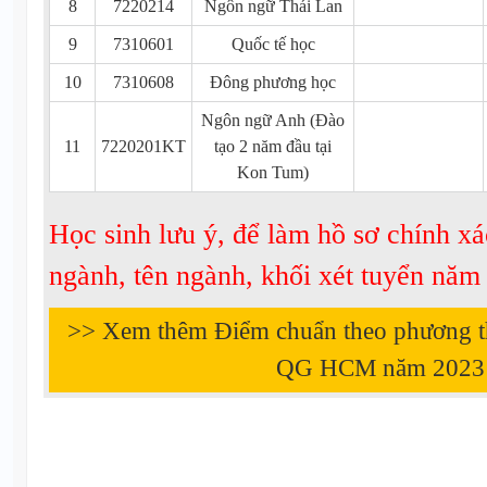
8
7220214
Ngôn ngữ Thái Lan
9
7310601
Quốc tế học
10
7310608
Đông phương học
Ngôn ngữ Anh (Đào
11
7220201KT
tạo 2 năm đầu tại
Kon Tum)
Học sinh lưu ý, để làm hồ sơ chính xá
ngành, tên ngành, khối xét tuyển nă
>> Xem thêm Điểm chuẩn theo phương 
QG HCM năm
2023