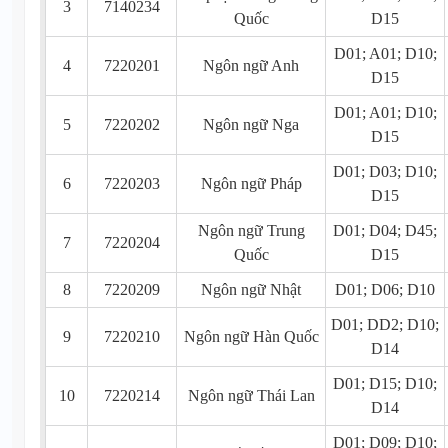
3
7140234
Quốc
D15
D01; A01; D10;
4
7220201
Ngôn ngữ Anh
D15
D01; A01; D10;
5
7220202
Ngôn ngữ Nga
D15
D01; D03; D10;
6
7220203
Ngôn ngữ Pháp
D15
Ngôn ngữ Trung
D01; D04; D45;
7
7220204
Quốc
D15
8
7220209
Ngôn ngữ Nhật
D01; D06; D10
D01; DD2; D10;
9
7220210
Ngôn ngữ Hàn Quốc
D14
D01; D15; D10;
10
7220214
Ngôn ngữ Thái Lan
D14
D01; D09; D10;