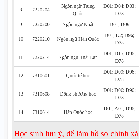
Ngôn ngữ Trung
D01; D04; D83;
8
7220204
Quốc
D78
9
7220209
Ngôn ngữ Nhật
D01; D06
D01; Đ2; D96;
10
7220210
Ngôn ngữ Hàn Quốc
D78
D01; D15; D96;
11
7220214
Ngôn ngữ Thái Lan
D78
D01; D09; D96;
12
7310601
Quốc tế học
D78
D01; D06; D96;
13
7310608
Đông phương học
D78
D01; A01; D96;
14
7310614
Hàn Quốc học
D78
Học sinh lưu ý, để làm hồ sơ chính xá