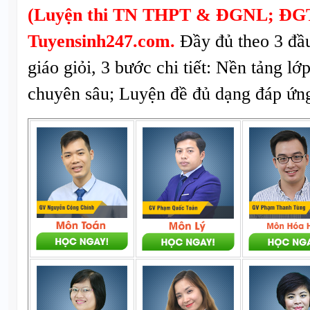
(Luyện thi TN THPT & ĐGNL; ĐGT
Tuyensinh247.com.
Đầy đủ theo 3 đầ
giáo giỏi, 3 bước chi tiết: Nền tảng lớ
chuyên sâu; Luyện đề đủ dạng đáp ứng 