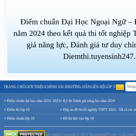
Điểm chuẩn Đại Học Ngoại Ngữ – 
năm 2024 theo kết quả thi tốt nghiệp
giá năng lực, Đánh giá tư duy chí
Diemthi.tuyensinh247
TRANG CHỦ
GIỚI THIỆU
CHÍNH SÁCH
HƯỚNG DẪN
LIÊN HỆ
GÓP Ý
⭐ Điểm chuẩn đại học năm 2024, 2023
⭐ Kỳ thi Đánh giá năng lực năm 2024
⭐ Điểm thi lớp 10
⭐ Đáp án đề thi tốt nghiệp THPT 2024 - Tất cả các 
⭐ Điểm chuẩn lớp 10
⭐ Đề thi thử vào lớp 10
All content Copyright © 2014 Tuyensinh247.com - Giấy ph