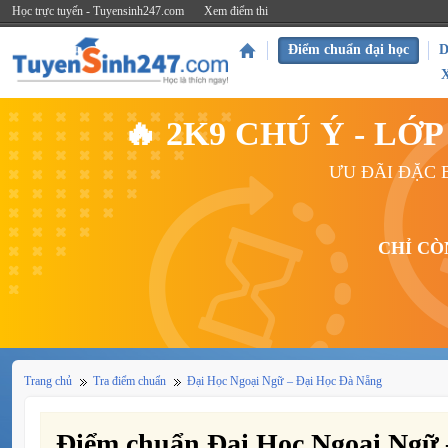
Học trực tuyến - Tuyensinh247.com
Xem điểm thi
Điểm chuẩn đại học
D
🔥 2K9 CHÚ Ý - L
ƯU ĐÃI ĐẶC B
CHỈ CÒ
Trang chủ
Tra điểm chuẩn
Đại Học Ngoại Ngữ – Đại Học Đà Nẵng
Điểm chuẩn Đại Học Ngoại Ngữ 