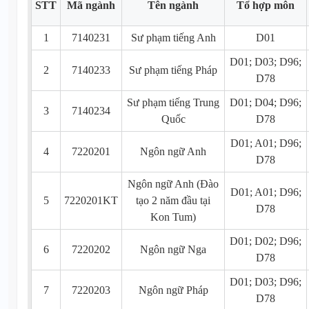
STT
Mã ngành
Tên ngành
Tổ hợp môn
1
7140231
Sư phạm tiếng Anh
D01
D01; D03; D96;
2
7140233
Sư phạm tiếng Pháp
D78
Sư phạm tiếng Trung
D01; D04; D96;
3
7140234
Quốc
D78
D01; A01; D96;
4
7220201
Ngôn ngữ Anh
D78
Ngôn ngữ Anh (Đào
D01; A01; D96;
5
7220201KT
tạo 2 năm đầu tại
D78
Kon Tum)
D01; D02; D96;
6
7220202
Ngôn ngữ Nga
D78
D01; D03; D96;
7
7220203
Ngôn ngữ Pháp
D78