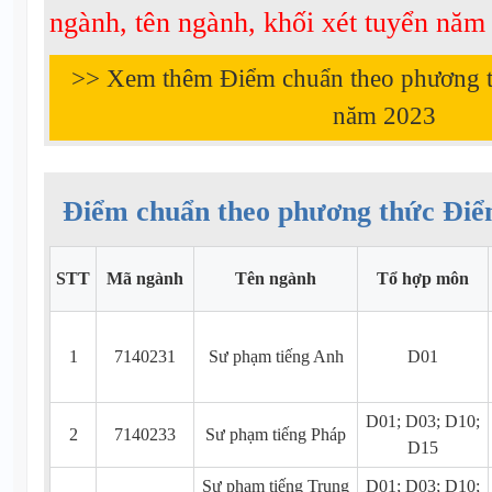
ngành, tên ngành, khối xét tuyển nă
>> Xem thêm Điểm chuẩn theo phương 
năm
2023
Điểm chuẩn theo phương thức Điể
STT
Mã ngành
Tên ngành
Tổ hợp môn
1
7140231
Sư phạm tiếng Anh
D01
D01; D03; D10;
2
7140233
Sư phạm tiếng Pháp
D15
Sư phạm tiếng Trung
D01; D03; D10;