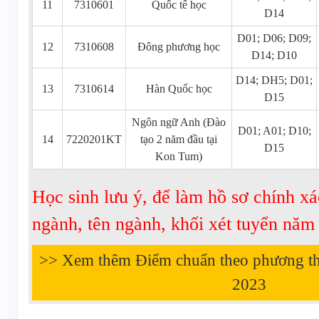
11
7310601
Quốc tế học
D14
D01; D06; D09;
12
7310608
Đông phương học
D14; D10
D14; DH5; D01;
13
7310614
Hàn Quốc học
D15
Ngôn ngữ Anh (Đào
D01; A01; D10;
14
7220201KT
tạo 2 năm đầu tại
D15
Kon Tum)
Học sinh lưu ý, để làm hồ sơ chính xá
ngành, tên ngành, khối xét tuyển nă
>> Xem thêm Điểm chuẩn theo phương t
2023