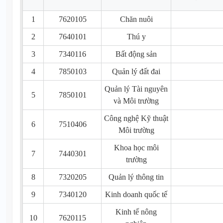
1
7620105
Chăn nuôi
2
7640101
Thú y
3
7340116
Bất động sản
4
7850103
Quản lý đất đai
Quản lý Tài nguyên
5
7850101
và Môi trường
Công nghệ Kỹ thuật
6
7510406
Môi trường
Khoa học môi
7
7440301
trường
8
7320205
Quản lý thông tin
9
7340120
Kinh doanh quốc tế
Kinh tế nông
10
7620115