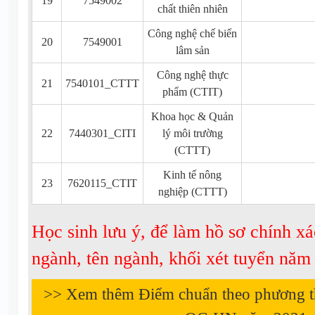
19
7549002
chất thiên nhiên
Công nghệ chế biến
20
7549001
lâm sản
Công nghệ thực
21
7540101_CTTT
phẩm (CTIT)
Khoa học & Quản
22
7440301_CITI
lý môi trường
(CTTT)
Kinh tế nông
23
7620115_CTIT
nghiệp (CTTT)
Học sinh lưu ý, để làm hồ sơ chính xá
ngành, tên ngành, khối xét tuyển nă
>> Xem thêm Điểm chuẩn theo phương 