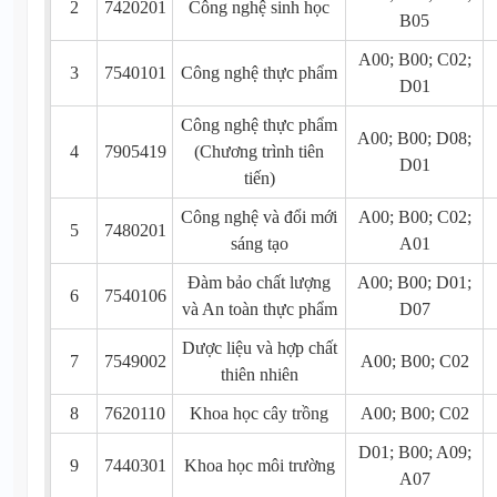
2
7420201
Công nghệ sinh học
B05
A00; B00; C02;
3
7540101
Công nghệ thực phẩm
D01
Công nghệ thực phẩm
A00; B00; D08;
4
7905419
(Chương trình tiên
D01
tiến)
Công nghệ và đổi mới
A00; B00; C02;
5
7480201
sáng tạo
A01
Đàm bảo chất lượng
A00; B00; D01;
6
7540106
và An toàn thực phẩm
D07
Dược liệu và hợp chất
7
7549002
A00; B00; C02
thiên nhiên
8
7620110
Khoa học cây trồng
A00; B00; C02
D01; B00; A09;
9
7440301
Khoa học môi trường
A07