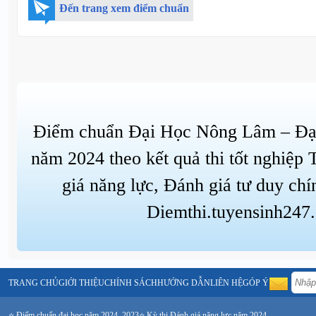
Đến trang xem điểm chuẩn
Điểm chuẩn Đại Học Nông Lâm – Đạ
năm 2024 theo kết quả thi tốt nghiệp
giá năng lực, Đánh giá tư duy chí
Diemthi.tuyensinh247
TRANG CHỦ
GIỚI THIỆU
CHÍNH SÁCH
HƯỚNG DẪN
LIÊN HỆ
GÓP Ý
⭐ Điểm chuẩn đại học năm 2024, 2023
⭐ Kỳ thi Đánh giá năng lực năm 2024