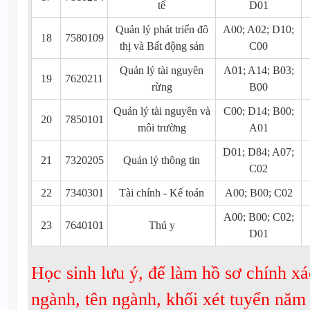
tế
D01
Quản lý phát triển đô
A00; A02; D10;
18
7580109
thị và Bất động sản
C00
Quản lý tài nguyên
A01; A14; B03;
19
7620211
rừng
B00
Quản lý tài nguyên và
C00; D14; B00;
20
7850101
môi trường
A01
D01; D84; A07;
21
7320205
Quản lý thông tin
C02
22
7340301
Tài chính - Kế toán
A00; B00; C02
A00; B00; C02;
23
7640101
Thú y
D01
Học sinh lưu ý, để làm hồ sơ chính xá
ngành, tên ngành, khối xét tuyển nă