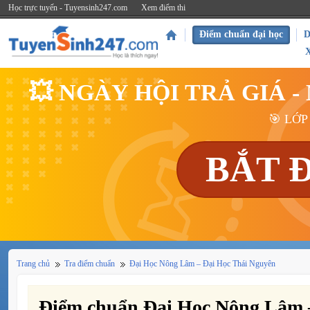
Học trực tuyến - Tuyensinh247.com
Xem điểm thi
Điểm chuẩn đại học
D
💥 NGÀY HỘI TRẢ GIÁ 
🎯 LỚP
BẮT 
Trang chủ
Tra điểm chuẩn
Đại Học Nông Lâm – Đại Học Thái Nguyên
Điểm chuẩn Đại Học Nông Lâm 