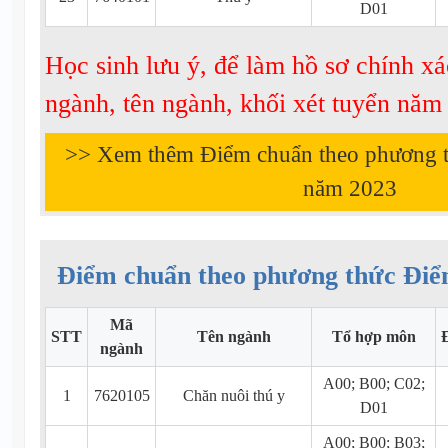
D01
Học sinh lưu ý, để làm hồ sơ chính xá
ngành, tên ngành, khối xét tuyển nă
>> Xem thêm Điểm chuẩn theo phương 
năm
2023
Điểm chuẩn theo phương thức Điể
Mã
STT
Tên ngành
Tổ hợp môn
ngành
A00; B00; C02;
1
7620105
Chăn nuôi thú y
D01
A00; B00; B03;