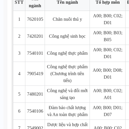
STT
Tên ngành
Tổ hợp môn
ngành
A00; B00; C02;
1
7620105
Chăn nuôi thú y
D01
A00; B00; B03;
2
7420201
Công nghệ sinh học
B05
A00; B00; C02;
3
7540101
Công nghệ thực phẩm
D01
Công nghệ thực phẩm
A00; B00; D08;
4
7905419
(Chương trình tiên
D01
tiến)
Công nghệ và đổi mới
A00; B00; C02;
5
7480201
sáng tạo
A01
Đàm bảo chất lượng
A00; B00; D01;
6
7540106
và An toàn thực phẩm
D07
Dược liệu và hợp chất
7
7549002
A00; B00; C02