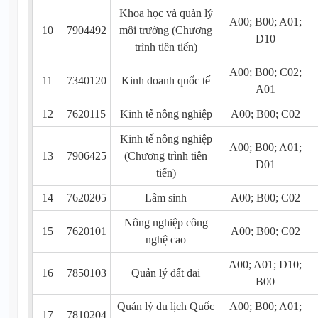
Khoa học và quàn lý
A00; B00; A01;
10
7904492
môi trường (Chương
D10
trình tiên tiến)
A00; B00; C02;
11
7340120
Kinh doanh quốc tế
A01
12
7620115
Kinh tế nông nghiệp
A00; B00; C02
Kinh tế nông nghiệp
A00; B00; A01;
13
7906425
(Chương trình tiên
D01
tiến)
14
7620205
Lâm sinh
A00; B00; C02
Nông nghiệp công
15
7620101
A00; B00; C02
nghệ cao
A00; A01; D10;
16
7850103
Quản lý đất đai
B00
Quản lý du lịch Quốc
A00; B00; A01;
17
7810204