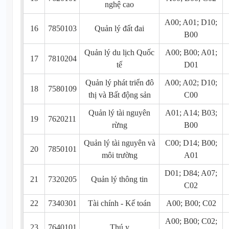
nghệ cao
A00; A01; D10;
16
7850103
Quản lý đất đai
B00
Quản lý du lịch Quốc
A00; B00; A01;
17
7810204
tế
D01
Quản lý phát triển đô
A00; A02; D10;
18
7580109
thị và Bất động sản
C00
Quản lý tài nguyên
A01; A14; B03;
19
7620211
rừng
B00
Quản lý tài nguyên và
C00; D14; B00;
20
7850101
môi trường
A01
D01; D84; A07;
21
7320205
Quản lý thông tin
C02
22
7340301
Tài chính - Kế toán
A00; B00; C02
A00; B00; C02;
23
7640101
Thú y