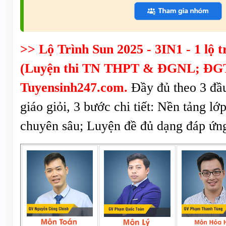
>> Lộ Trình Sun 2025 - 3IN1 - 1 lộ tr
(Luyện thi TN THPT & ĐGNL; ĐGT
Tuyensinh247.com.
Đầy đủ theo 3 đầ
giáo giỏi, 3 bước chi tiết: Nền tảng lớ
chuyên sâu; Luyện đề đủ dạng đáp ứng 