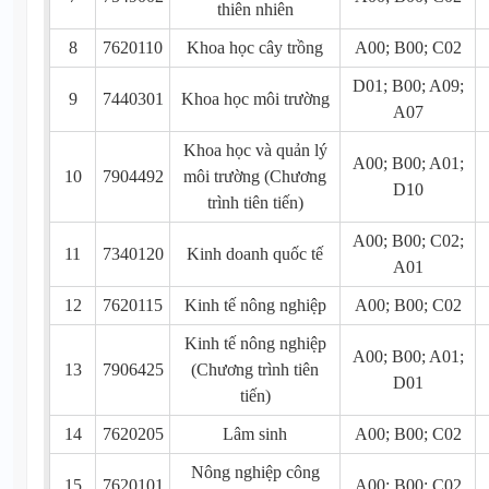
thiên nhiên
8
7620110
Khoa học cây trồng
A00; B00; C02
D01; B00; A09;
9
7440301
Khoa học môi trường
A07
Khoa học và quản lý
A00; B00; A01;
10
7904492
môi trường (Chương
D10
trình tiên tiến)
A00; B00; C02;
11
7340120
Kinh doanh quốc tế
A01
12
7620115
Kinh tế nông nghiệp
A00; B00; C02
Kinh tế nông nghiệp
A00; B00; A01;
13
7906425
(Chương trình tiên
D01
tiến)
14
7620205
Lâm sinh
A00; B00; C02
Nông nghiệp công
15
7620101
A00; B00; C02