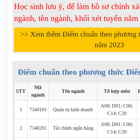
Học sinh lưu ý, để làm hồ sơ chính xá
ngành, tên ngành, khối xét tuyển nă
>> Xem thêm Điểm chuẩn theo phương 
năm
2023
Điểm chuẩn theo phương thức Điể
Mã
STT
Tên ngành
Tổ hợp môn
ngành
A00; D01; C00;
1
7340101
Quản trị kinh doanh
C14; C20
A00; D01; C00;
2
7340201
Tài chính ngân hàng
C14; C20