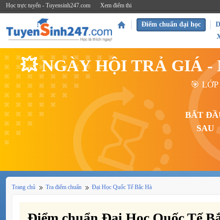
Học trực tuyến - Tuyensinh247.com
Xem điểm thi
Điểm chuẩn đại học
D
💥 NGÀY HỘI TRẢ GIÁ 
🎯 LỚP
BẮT ĐẦ
SAU
Trang chủ
Tra điểm chuẩn
Đại Học Quốc Tế Bắc Hà
Điểm chuẩn Đại Học Quốc Tế B