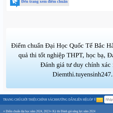
Đến trang xem điểm chuẩn
Điểm chuẩn Đại Học Quốc Tế Bắc Hà
quả thi tốt nghiệp THPT, học bạ, Đ
Đánh giá tư duy chính xác 
Diemthi.tuyensinh247
TRANG CHỦ
GIỚI THIỆU
CHÍNH SÁCH
HƯỚNG DẪN
LIÊN HỆ
GÓP Ý
⭐ Điểm chuẩn đại học năm 2024, 2023
⭐ Kỳ thi Đánh giá năng lực năm 2024