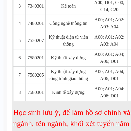
A00; D01; C00;
3
7340301
Kế toán
C14; C20
A00; A01; A02;
4
7480201
Công nghệ thông tin
A03; A04
Kỹ thuật điện tử viễn
A00; A01; A02;
5
7520207
thông
A03; A04
A00; A01; A04;
6
7580201
Kỹ thuật xây dựng
A06; D01
Kỹ thuật xây dựng
A00; A01; A04;
7
7580205
công trình giao thông
A06; D01
A00; A01; A04;
8
7580301
Kinh tế xây dựng
A06; D01
Học sinh lưu ý, để làm hồ sơ chính xá
ngành, tên ngành, khối xét tuyển nă