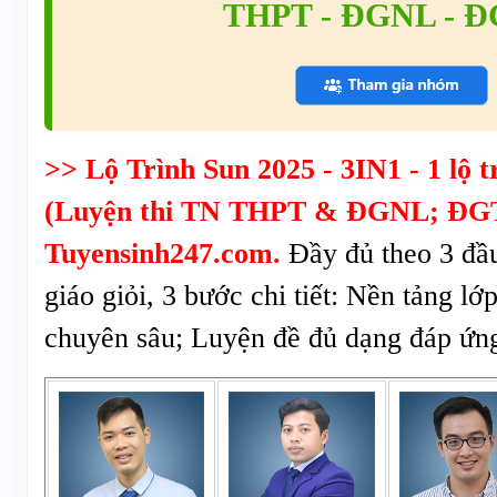
THPT - ĐGNL - 
>> Lộ Trình Sun 2025 - 3IN1 - 1 lộ tr
(Luyện thi TN THPT & ĐGNL; ĐGT
Tuyensinh247.com.
Đầy đủ theo 3 đầ
giáo giỏi, 3 bước chi tiết: Nền tảng lớ
chuyên sâu; Luyện đề đủ dạng đáp ứng 