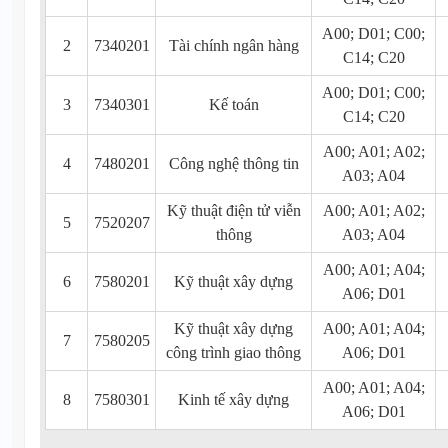
A00; D01; C00;
2
7340201
Tài chính ngân hàng
C14; C20
A00; D01; C00;
3
7340301
Kế toán
C14; C20
A00; A01; A02;
4
7480201
Công nghệ thông tin
A03; A04
Kỹ thuật điện tử viễn
A00; A01; A02;
5
7520207
thông
A03; A04
A00; A01; A04;
6
7580201
Kỹ thuật xây dựng
A06; D01
Kỹ thuật xây dựng
A00; A01; A04;
7
7580205
công trình giao thông
A06; D01
A00; A01; A04;
8
7580301
Kinh tế xây dựng
A06; D01