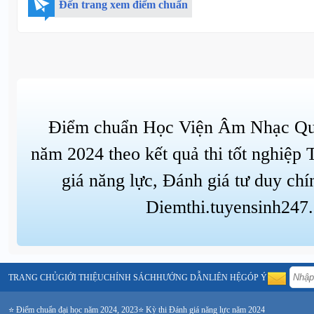
Đến trang xem điểm chuẩn
Điểm chuẩn Học Viện Âm Nhạc Qu
năm 2024 theo kết quả thi tốt nghiệp
giá năng lực, Đánh giá tư duy chí
Diemthi.tuyensinh247
TRANG CHỦ
GIỚI THIỆU
CHÍNH SÁCH
HƯỚNG DẪN
LIÊN HỆ
GÓP Ý
⭐ Điểm chuẩn đại học năm 2024, 2023
⭐ Kỳ thi Đánh giá năng lực năm 2024