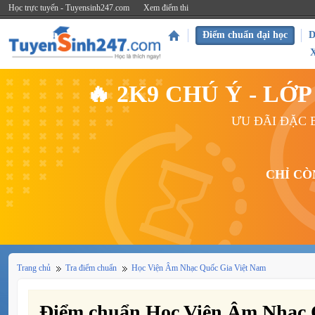
Học trực tuyến - Tuyensinh247.com
Xem điểm thi
Điểm chuẩn đại học
D
🔥 2K9 CHÚ Ý - L
ƯU ĐÃI ĐẶC B
CHỈ CÒ
Trang chủ
Tra điểm chuẩn
Học Viện Âm Nhạc Quốc Gia Việt Nam
Điểm chuẩn Học Viện Âm Nhạc 