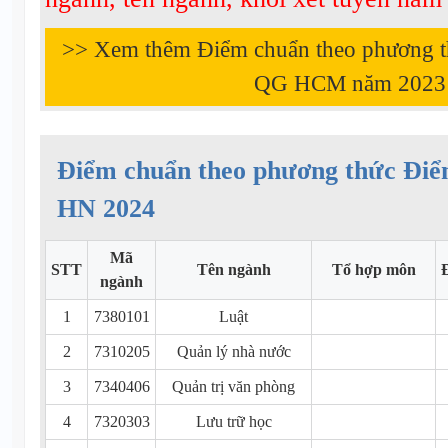
>> Xem thêm Điểm chuẩn theo phương 
QG HCM năm
2023
Điểm chuẩn theo phương thức Đi
HN 2024
Mã
STT
Tên ngành
Tổ hợp môn
ngành
1
7380101
Luật
2
7310205
Quản lý nhà nước
3
7340406
Quản trị văn phòng
4
7320303
Lưu trữ học