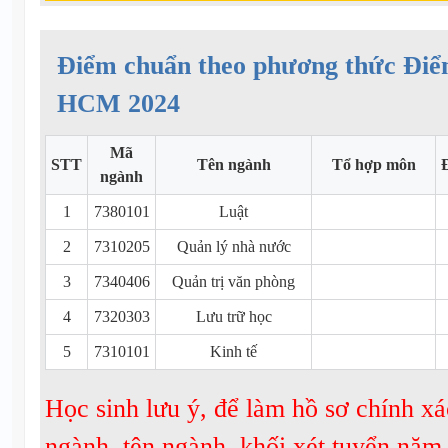
Điểm chuẩn theo phương thức Đi
HCM 2024
Mã
STT
Tên ngành
Tổ hợp môn
ngành
1
7380101
Luật
2
7310205
Quản lý nhà nước
3
7340406
Quản trị văn phòng
4
7320303
Lưu trữ học
5
7310101
Kinh tế
Học sinh lưu ý, để làm hồ sơ chính xá
ngành, tên ngành, khối xét tuyển nă