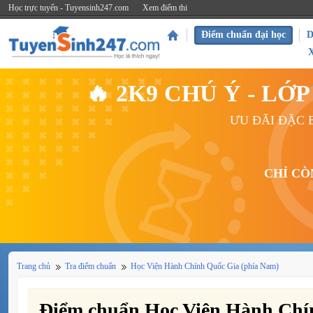
Học trực tuyến - Tuyensinh247.com
Xem điểm thi
Điểm chuẩn đại học
D
🔥 2K9 CHÚ Ý - L
ƯU ĐÃI ĐẶC B
CHỈ CÒ
Trang chủ
Tra điểm chuẩn
Học Viện Hành Chính Quốc Gia (phía Nam)
Điểm chuẩn Học Viện Hành Chí