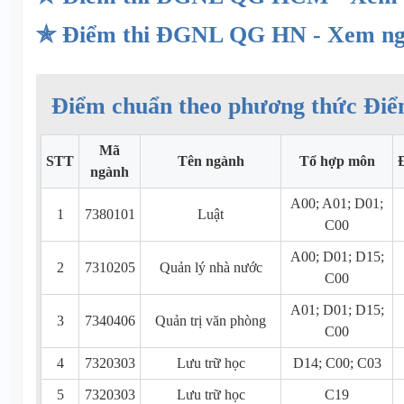
✯ Điểm thi ĐGNL QG HN - Xem n
Điểm chuẩn theo phương thức Điể
Mã
STT
Tên ngành
Tổ hợp môn
ngành
A00; A01; D01;
1
7380101
Luật
C00
A00; D01; D15;
2
7310205
Quản lý nhà nước
C00
A01; D01; D15;
3
7340406
Quản trị văn phòng
C00
4
7320303
Lưu trữ học
D14; C00; C03
5
7320303
Lưu trữ học
C19