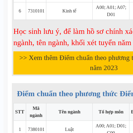
A00; A01; A07;
6
7310101
Kinh tế
D01
Học sinh lưu ý, để làm hồ sơ chính xá
ngành, tên ngành, khối xét tuyển nă
>> Xem thêm Điểm chuẩn theo phương 
năm
2023
Điểm chuẩn theo phương thức Điể
Mã
STT
Tên ngành
Tổ hợp môn
ngành
A00; A01; D01;
1
7380101
Luật
C00