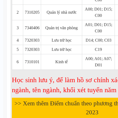
A00; D01; D15;
2
7310205
Quản lý nhà nước
C00
A01; D01; D15;
3
7340406
Quản trị văn phòng
C00
4
7320303
Lưu trữ học
D14; C00; C03
5
7320303
Lưu trữ học
C19
A00; A01; A07;
6
7310101
Kinh tế
D01
Học sinh lưu ý, để làm hồ sơ chính xá
ngành, tên ngành, khối xét tuyển nă
>> Xem thêm Điểm chuẩn theo phương t
2023