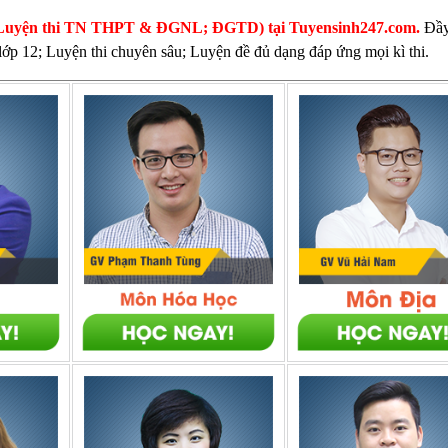
thi (Luyện thi TN THPT & ĐGNL; ĐGTD) tại Tuyensinh247.com.
Đầy
 lớp 12; Luyện thi chuyên sâu; Luyện đề đủ dạng đáp ứng mọi kì thi.