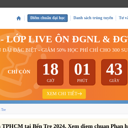
Điểm chuẩn đại học
Danh sách trúng tuyển
Tư v
Ý - LỚP LIVE ÔN ĐGNL & Đ
 ĐÃI ĐẶC BIỆT - GIẢM 50% HỌC PHÍ CHỈ CHO 300 S
18
01
42
CHỈ CÒN
GIỜ
PHÚT
GIÂY
XEM CHI TIẾT
 Tre
a TPHCM tại Bến Tre 2024, Xem diem chuan Phan h