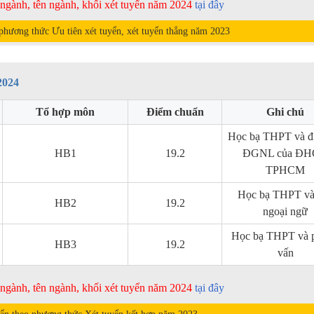
ã ngành, tên ngành, khối xét tuyển năm 2024
tại đây
hương thức Ưu tiên xét tuyển, xét tuyển thẳng năm
2023
2024
Tổ hợp môn
Điểm chuẩn
Ghi chú
Học bạ THPT và đi
HB1
19.2
ĐGNL của Đ
TPHCM
Học bạ THPT v
HB2
19.2
ngoại ngữ
Học bạ THPT và 
HB3
19.2
vấn
ã ngành, tên ngành, khối xét tuyển năm 2024
tại đây