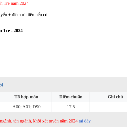
ến Tre năm 2024
uyển + điểm ưu tiên nếu có
 Tre - 2024
24
Tổ hợp môn
Điểm chuẩn
Ghi chú
A00; A01; D90
17.5
ã ngành, tên ngành, khối xét tuyển năm 2024
tại đây