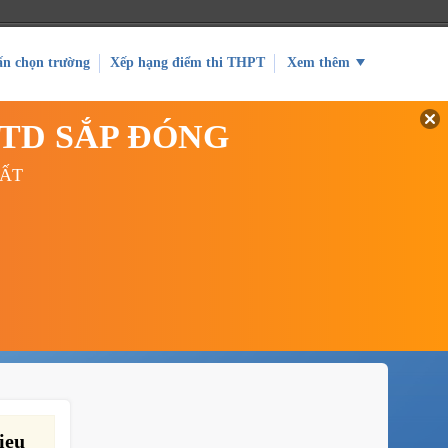
ấn chọn trường
Xếp hạng điểm thi THPT
Xem thêm
GTD SẮP ĐÓNG
UẤT
ieu