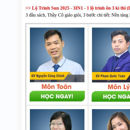
>> Lộ Trình Sun 2025 - 3IN1 - 1 lộ trình ôn 3 kì 
3 đầu sách, Thầy Cô giáo giỏi, 3 bước chi tiết: Nền tảng