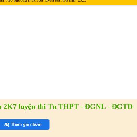
n theo phương thức Xét tuyển kết hợp năm
2023
 2K7 luyện thi Tn THPT - ĐGNL - ĐGTD