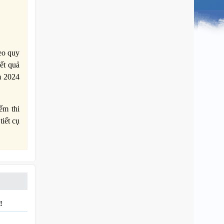
eo quy
ết quả
m 2024
ểm thi
iết cụ
!