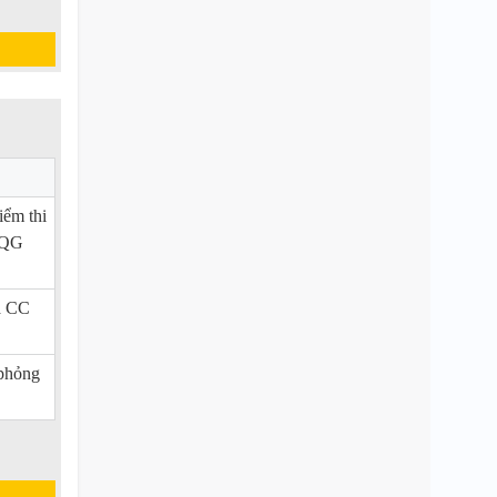
ểm thi
HQG
à CC
phỏng