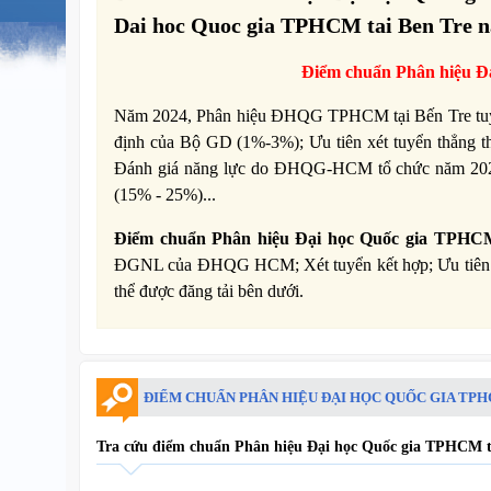
Dai hoc Quoc gia TPHCM tai Ben Tre 
Điểm chuẩn Phân hiệu Đ
Năm 2024, Phân hiệu ĐHQG TPHCM tại Bến Tre tuyển 
định của Bộ GD (1%-3%); Ưu tiên xét tuyển thẳng 
Đánh giá năng lực do ĐHQG-HCM tổ chức năm 2024 
(15% - 25%)...
Điểm chuẩn Phân hiệu Đại học Quốc gia TPHCM
ĐGNL của ĐHQG HCM; Xét tuyển kết hợp; Ưu tiên xét 
thể được đăng tải bên dưới.
ĐIỂM CHUẨN PHÂN HIỆU ĐẠI HỌC QUỐC GIA TPH
Tra cứu điểm chuẩn Phân hiệu Đại học Quốc gia TPHCM tạ