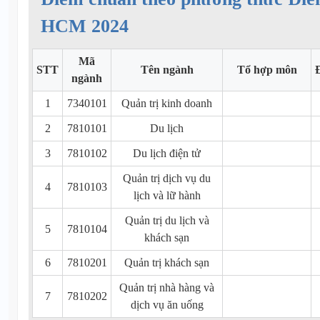
HCM 2024
Mã
STT
Tên ngành
Tổ hợp môn
ngành
1
7340101
Quản trị kinh doanh
2
7810101
Du lịch
3
7810102
Du lịch điện tử
Quản trị dịch vụ du
4
7810103
lịch và lữ hành
Quản trị du lịch và
5
7810104
khách sạn
6
7810201
Quản trị khách sạn
Quản trị nhà hàng và
7
7810202
dịch vụ ăn uống