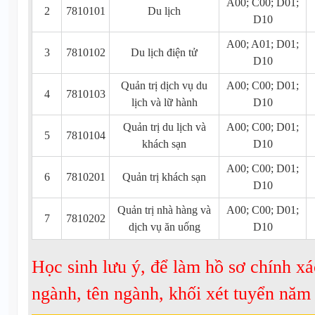
A00; C00; D01;
2
7810101
Du lịch
D10
A00; A01; D01;
3
7810102
Du lịch điện tử
D10
Quản trị dịch vụ du
A00; C00; D01;
4
7810103
lịch và lữ hành
D10
Quản trị du lịch và
A00; C00; D01;
5
7810104
khách sạn
D10
A00; C00; D01;
6
7810201
Quản trị khách sạn
D10
Quản trị nhà hàng và
A00; C00; D01;
7
7810202
dịch vụ ăn uống
D10
Học sinh lưu ý, để làm hồ sơ chính xá
ngành, tên ngành, khối xét tuyển nă