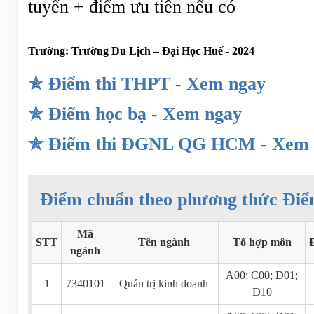
tuyển + điểm ưu tiên nếu có
Trường:
Trường Du Lịch – Đại Học Huế - 2024
✯ Điểm thi THPT - Xem ngay
✯ Điểm học bạ - Xem ngay
✯ Điểm thi ĐGNL QG HCM - Xem 
Điểm chuẩn theo phương thức Điể
Mã
STT
Tên ngành
Tổ hợp môn
ngành
A00; C00; D01;
1
7340101
Quản trị kinh doanh
D10