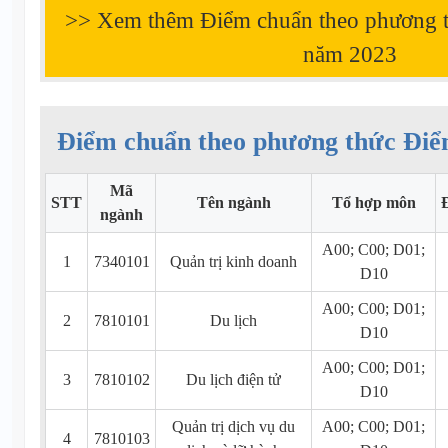
>> Xem thêm Điểm chuẩn theo phương 
năm
2023
Điểm chuẩn theo phương thức Điể
Mã
STT
Tên ngành
Tổ hợp môn
ngành
A00; C00; D01;
1
7340101
Quản trị kinh doanh
D10
A00; C00; D01;
2
7810101
Du lịch
D10
A00; C00; D01;
3
7810102
Du lịch điện tử
D10
Quản trị dịch vụ du
A00; C00; D01;
4
7810103