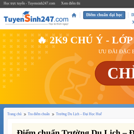
Học trực tuyến - Tuyensinh247.com
Xem điểm thi
Điểm chuẩn đại học
D
🔥 2K9 CHÚ Ý - L
ƯU ĐÃI ĐẶC B
CH
Trang chủ
Tra điểm chuẩn
Trường Du Lịch – Đại Học Huế
Điểm chuẩn Trường Du Lịch – 