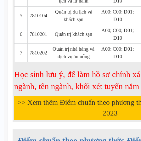
lịch và lữ hành
D10
Quản trị du lịch và
A00; C00; D01;
5
7810104
khách sạn
D10
A00; C00; D01;
6
7810201
Quản trị khách sạn
D10
Quản trị nhà hàng và
A00; C00; D01;
7
7810202
dịch vụ ăn uống
D10
Học sinh lưu ý, để làm hồ sơ chính xá
ngành, tên ngành, khối xét tuyển nă
>> Xem thêm Điểm chuẩn theo phương t
2023
Điểm chuẩn theo phương thức Đi