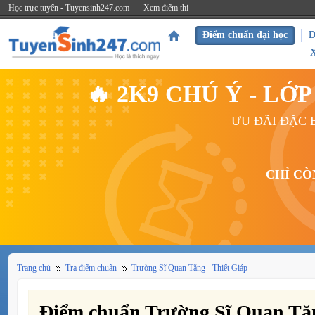
Học trực tuyến - Tuyensinh247.com
Xem điểm thi
Điểm chuẩn đại học
D
🔥 2K9 CHÚ Ý - L
ƯU ĐÃI ĐẶC B
CHỈ CÒ
Trang chủ
Tra điểm chuẩn
Trường Sĩ Quan Tăng - Thiết Giáp
Điểm chuẩn Trường Sĩ Quan Tăn