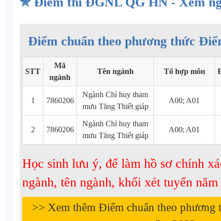
✯ Điểm thi ĐGNL QG HN - Xem n
Điểm chuẩn theo phương thức Điể
Mã
STT
Tên ngành
Tổ hợp môn
ngành
Ngành Chỉ huy tham
1
7860206
A00; A01
mưu Tăng Thiết giáp
Ngành Chỉ huy tham
2
7860206
A00; A01
mưu Tăng Thiết giáp
Học sinh lưu ý, để làm hồ sơ chính xá
ngành, tên ngành, khối xét tuyển nă
>> Xem thêm Điểm chuẩn theo phương 