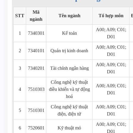
Mã
STT
Tên ngành
Tổ hợp môn
ngành
A00; A09; C01;
1
7340301
Kế toán
D01
A00; A09; C01;
2
7340101
Quản trị kinh doanh
D01
A00; A09; C01;
3
7340201
Tài chính ngân hàng
D01
Công nghệ kỹ thuật
A00; A09; C01;
4
7510303
điều khiển và tự động
D01
hoá
Công nghệ kỹ thuật
A00; A09; C01;
5
7510301
điện, điện tử
D01
A00; A09; C01;
6
7520601
Kỹ thuật mỏ
D01