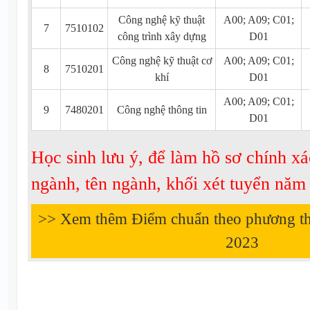
Công nghệ kỹ thuật
A00; A09; C01;
7
7510102
công trình xây dựng
D01
Công nghệ kỹ thuật cơ
A00; A09; C01;
8
7510201
khí
D01
A00; A09; C01;
9
7480201
Công nghệ thông tin
D01
Học sinh lưu ý, để làm hồ sơ chính xá
ngành, tên ngành, khối xét tuyển nă
>> Xem thêm Điểm chuẩn theo phương t
2023