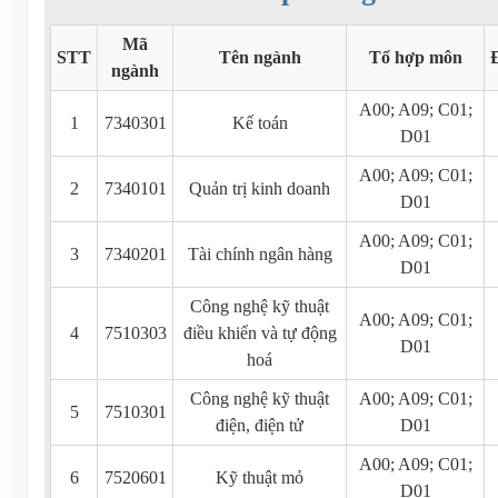
Mã
STT
Tên ngành
Tổ hợp môn
ngành
A00; A09; C01;
1
7340301
Kế toán
D01
A00; A09; C01;
2
7340101
Quản trị kinh doanh
D01
A00; A09; C01;
3
7340201
Tài chính ngân hàng
D01
Công nghệ kỹ thuật
A00; A09; C01;
4
7510303
điều khiển và tự động
D01
hoá
Công nghệ kỹ thuật
A00; A09; C01;
5
7510301
điện, điện tử
D01
A00; A09; C01;
6
7520601
Kỹ thuật mỏ
D01