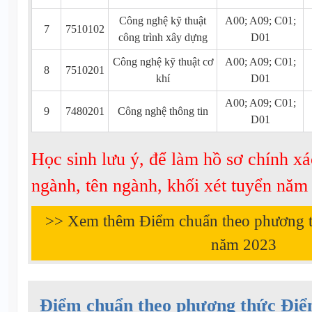
Công nghệ kỹ thuật
A00; A09; C01;
7
7510102
công trình xây dựng
D01
Công nghệ kỹ thuật cơ
A00; A09; C01;
8
7510201
khí
D01
A00; A09; C01;
9
7480201
Công nghệ thông tin
D01
Học sinh lưu ý, để làm hồ sơ chính xá
ngành, tên ngành, khối xét tuyển nă
>> Xem thêm Điểm chuẩn theo phương 
năm
2023
Điểm chuẩn theo phương thức Điể