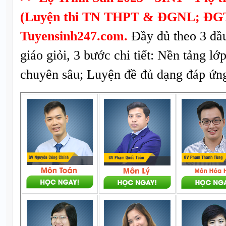
(Luyện thi TN THPT & ĐGNL; ĐGT
Tuyensinh247.com.
Đầy đủ theo 3 đầ
giáo giỏi, 3 bước chi tiết: Nền tảng lớ
chuyên sâu; Luyện đề đủ dạng đáp ứng 