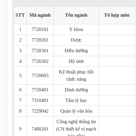
STT
Mã ngành
Tên ngành
Tổ hợp môn
1
7720101
Y khoa
2
7720201
Dược
3
7720301
Điều dưỡng
4
7720302
Hộ sinh
Kỹ thuật phục hồi
5
7720603
chức năng
6
7720401
Dinh dưỡng
7
7310401
Tâm lý học
8
7229042
Quản lý văn hóa
Công nghệ thông tin
9
7480201
(CN thiết kế vi mạch