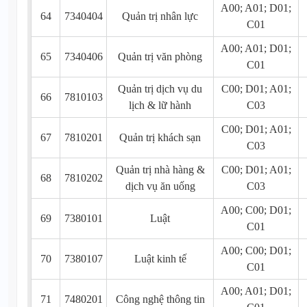
A00; A01; D01;
64
7340404
Quản trị nhân lực
C01
A00; A01; D01;
65
7340406
Quản trị văn phòng
C01
Quản trị dịch vụ du
C00; D01; A01;
66
7810103
lịch & lữ hành
C03
C00; D01; A01;
67
7810201
Quản trị khách sạn
C03
Quản trị nhà hàng &
C00; D01; A01;
68
7810202
dịch vụ ăn uống
C03
A00; C00; D01;
69
7380101
Luật
C01
A00; C00; D01;
70
7380107
Luật kinh tế
C01
A00; A01; D01;
71
7480201
Công nghệ thông tin