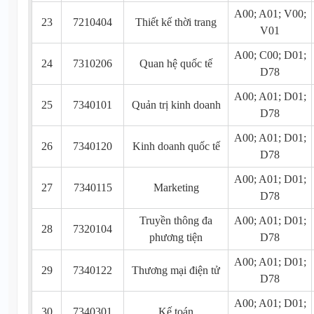
A00; A01; V00;
23
7210404
Thiết kế thời trang
V01
A00; C00; D01;
24
7310206
Quan hệ quốc tế
D78
A00; A01; D01;
25
7340101
Quản trị kinh doanh
D78
A00; A01; D01;
26
7340120
Kinh doanh quốc tế
D78
A00; A01; D01;
27
7340115
Marketing
D78
Truyền thông đa
A00; A01; D01;
28
7320104
phương tiện
D78
A00; A01; D01;
29
7340122
Thương mại điện tử
D78
A00; A01; D01;
30
7340301
Kế toán