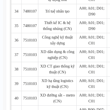
A00; A01; D01;
34
7480107
Trí tuệ nhân tạo
D90
Thiết kế IC & hệ
A00; A01; D01;
35
7480107
thống nhúng (CN)
D90
Công nghệ kỹ thuật
A00; A01; D01;
36
7510103
xây dựng
C01
XD dân dụng & công
A00; A01; D01;
37
7510103
nghiệp (CN)
C01
XD CT giao thông kỹ
A00; A01; D01;
38
7510103
thuật (CN)
C01
XD hạ tầng logistics
A00; A01; D01;
39
7510103
kỹ thuật (CN)
C01
XD đường sắt – metro
A00; A01; D01;
40
7510103
(CN)
C01
A00; B00; D07;