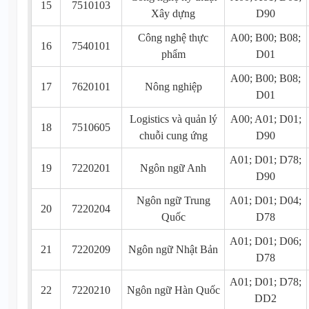
15
7510103
Xây dựng
D90
Công nghệ thực
A00; B00; B08;
16
7540101
phẩm
D01
A00; B00; B08;
17
7620101
Nông nghiệp
D01
Logistics và quản lý
A00; A01; D01;
18
7510605
chuỗi cung ứng
D90
A01; D01; D78;
19
7220201
Ngôn ngữ Anh
D90
Ngôn ngữ Trung
A01; D01; D04;
20
7220204
Quốc
D78
A01; D01; D06;
21
7220209
Ngôn ngữ Nhật Bản
D78
A01; D01; D78;
22
7220210
Ngôn ngữ Hàn Quốc
DD2