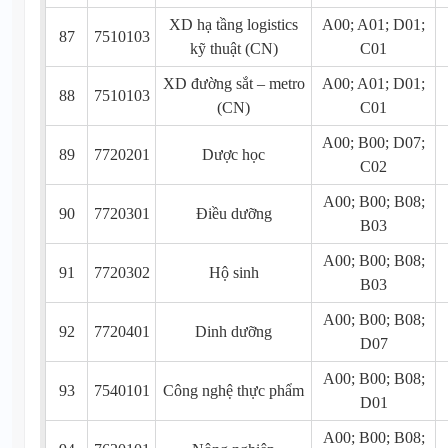
XD hạ tầng logistics
A00; A01; D01;
87
7510103
kỹ thuật (CN)
C01
XD đường sắt – metro
A00; A01; D01;
88
7510103
(CN)
C01
A00; B00; D07;
89
7720201
Dược học
C02
A00; B00; B08;
90
7720301
Điều dưỡng
B03
A00; B00; B08;
91
7720302
Hộ sinh
B03
A00; B00; B08;
92
7720401
Dinh dưỡng
D07
A00; B00; B08;
93
7540101
Công nghệ thực phẩm
D01
A00; B00; B08;