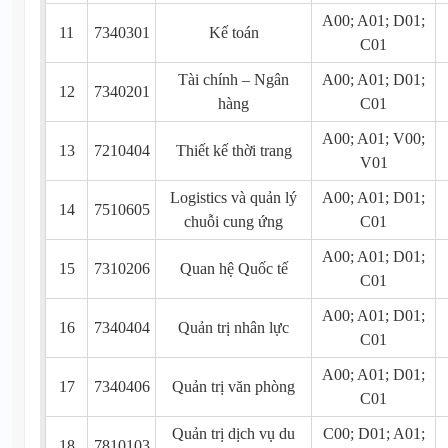
A00; A01; D01;
11
7340301
Kế toán
C01
Tài chính – Ngân
A00; A01; D01;
12
7340201
hàng
C01
A00; A01; V00;
13
7210404
Thiết kế thời trang
V01
Logistics và quản lý
A00; A01; D01;
14
7510605
chuỗi cung ứng
C01
A00; A01; D01;
15
7310206
Quan hệ Quốc tế
C01
A00; A01; D01;
16
7340404
Quản trị nhân lực
C01
A00; A01; D01;
17
7340406
Quản trị văn phòng
C01
Quản trị dịch vụ du
C00; D01; A01;
18
7810103