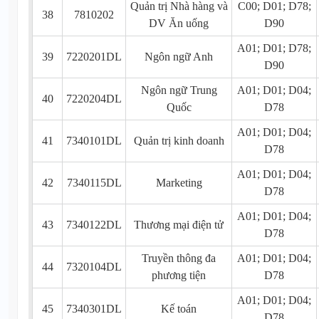
Quản trị Nhà hàng và
C00; D01; D78;
38
7810202
DV Ăn uống
D90
A01; D01; D78;
39
7220201DL
Ngôn ngữ Anh
D90
Ngôn ngữ Trung
A01; D01; D04;
40
7220204DL
Quốc
D78
A01; D01; D04;
41
7340101DL
Quản trị kinh doanh
D78
A01; D01; D04;
42
7340115DL
Marketing
D78
A01; D01; D04;
43
7340122DL
Thương mại điện tử
D78
Truyền thông đa
A01; D01; D04;
44
7320104DL
phương tiện
D78
A01; D01; D04;
45
7340301DL
Kế toán
D78