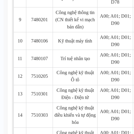
D78
Công nghệ thông tin
A00; A01; D01;
9
7480201
(CN thiết kế vi mạch
D90
bán dẫn)
A00; A01; D01;
10
7480106
Kỹ thuật máy tính
D90
A00; A01; D01;
11
7480107
Trí tuệ nhân tạo
D90
Công nghệ kỹ thuật
A00; A01; D01;
12
7510205
Ô tô
D90
Công nghệ kỹ thuật
A00; A01; D01;
13
7510301
Điện - Điện tử
D90
Công nghệ kỹ thuật
A00; A01; D01;
14
7510303
điều khiển và tự động
D90
hóa
Công nghệ kỹ thuật
A00; A01; D01;