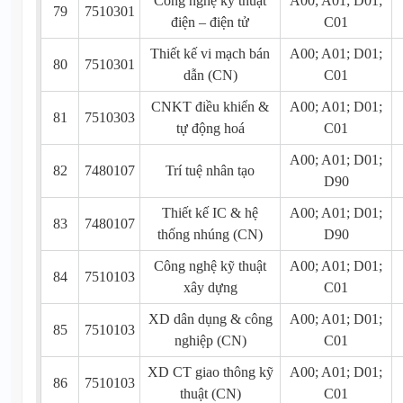
Công nghệ kỹ thuật
A00; A01; D01;
79
7510301
điện – điện tử
C01
Thiết kế vi mạch bán
A00; A01; D01;
80
7510301
dẫn (CN)
C01
CNKT điều khiển &
A00; A01; D01;
81
7510303
tự động hoá
C01
A00; A01; D01;
82
7480107
Trí tuệ nhân tạo
D90
Thiết kế IC & hệ
A00; A01; D01;
83
7480107
thống nhúng (CN)
D90
Công nghệ kỹ thuật
A00; A01; D01;
84
7510103
xây dựng
C01
XD dân dụng & công
A00; A01; D01;
85
7510103
nghiệp (CN)
C01
XD CT giao thông kỹ
A00; A01; D01;
86
7510103
thuật (CN)
C01