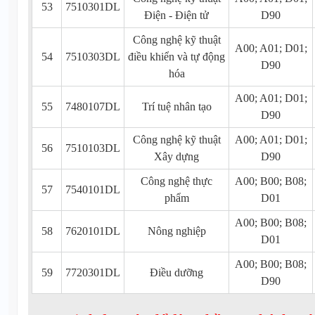
53
7510301DL
Điện - Điện tử
D90
Công nghệ kỹ thuật
A00; A01; D01;
54
7510303DL
điều khiển và tự động
D90
hóa
A00; A01; D01;
55
7480107DL
Trí tuệ nhân tạo
D90
Công nghệ kỹ thuật
A00; A01; D01;
56
7510103DL
Xây dựng
D90
Công nghệ thực
A00; B00; B08;
57
7540101DL
phẩm
D01
A00; B00; B08;
58
7620101DL
Nông nghiệp
D01
A00; B00; B08;
59
7720301DL
Điều dưỡng
D90