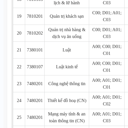
lịch & lữ hành
C03
C00; D01; A01;
19
7810201
Quản trị khách sạn
C03
Quản trị nhà hàng &
C00; D01; A01;
20
7810202
dịch vụ ăn uống
C03
A00; C00; D01;
21
7380101
Luật
C01
A00; C00; D01;
22
7380107
Luật kinh tế
C01
A00; A01; D01;
23
7480201
Công nghệ thông tin
C01
A00; A01; D01;
24
7480201
Thiết kế đồ hoạ (CN)
C02
Mạng máy tính & an
A00; A01; D01;
25
7480201
toàn thông tin (CN)
C03