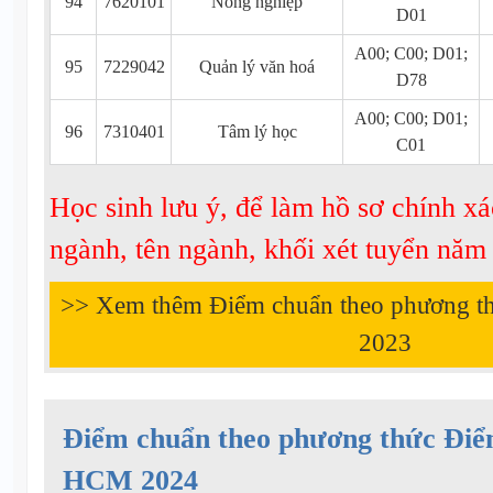
94
7620101
Nông nghiệp
D01
A00; C00; D01;
95
7229042
Quản lý văn hoá
D78
A00; C00; D01;
96
7310401
Tâm lý học
C01
Học sinh lưu ý, để làm hồ sơ chính xá
ngành, tên ngành, khối xét tuyển nă
>> Xem thêm Điểm chuẩn theo phương t
2023
Điểm chuẩn theo phương thức Đi
HCM 2024