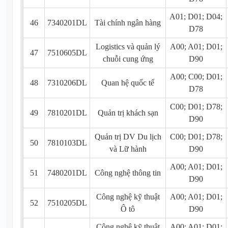
A01; D01; D04;
46
7340201DL
Tài chính ngân hàng
D78
Logistics và quản lý
A00; A01; D01;
47
7510605DL
chuỗi cung ứng
D90
A00; C00; D01;
48
7310206DL
Quan hệ quốc tế
D78
C00; D01; D78;
49
7810201DL
Quản trị khách sạn
D90
Quản trị DV Du lịch
C00; D01; D78;
50
7810103DL
và Lữ hành
D90
A00; A01; D01;
51
7480201DL
Công nghệ thông tin
D90
Công nghệ kỹ thuật
A00; A01; D01;
52
7510205DL
Ô tô
D90
Công nghệ kỹ thuật
A00; A01; D01;