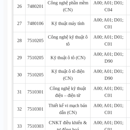
Công nghệ phần mềm
A00; A01; D01;
26
7480201
(CN)
C04
A00; A01; D01;
27
7480106
Kỹ thuật máy tính
C01
Công nghệ kỹ thuật ô
A00; A01; D01;
28
7510205
tô
C01
A00; A01; D01;
29
7510205
Kỹ thuật ô tô (CN)
D90
Kỹ thuật ô tô điện
A00; A01; D01;
30
7510205
(CN)
D90
Công nghệ kỹ thuật
A00; A01; D01;
31
7510301
điện – điện tử
C01
Thiết kế vi mạch bán
A00; A01; D01;
32
7510301
dẫn (CN)
C01
CNKT điều khiển &
A00; A01; D01;
33
7510303
tự động hoá
C01