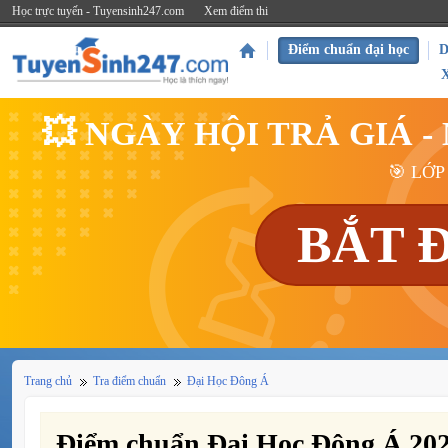
Học trực tuyến - Tuyensinh247.com
Xem điểm thi
Điểm chuẩn đại học
D
💥 NGÀY HỘI TRẢ GIÁ 
🎯 LỚP
BẮT 
Trang chủ
Tra điểm chuẩn
Đại Học Đông Á
Điểm chuẩn Đại Học Đông Á 20