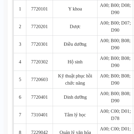
A00; B00; D08;
1
7720101
Y khoa
D90
A00; B00; D07;
2
7720201
Dược
D90
A00; B00; B08;
3
7720301
Điều dưỡng
D90
A00; B00; B08;
4
7720302
Hộ sinh
D90
Kỹ thuật phục hồi
A00; B00; B08;
5
7720603
chức năng
D90
A00; B00; B08;
6
7720401
Dinh dưỡng
D90
A00; C00; D01;
7
7310401
Tâm lý học
D78
A00; C00; D01;
8
7229042
Quản lý văn hóa