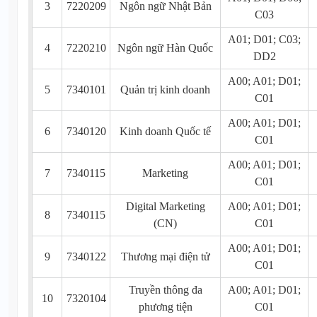
3
7220209
Ngôn ngữ Nhật Bản
C03
A01; D01; C03;
4
7220210
Ngôn ngữ Hàn Quốc
DD2
A00; A01; D01;
5
7340101
Quản trị kinh doanh
C01
A00; A01; D01;
6
7340120
Kinh doanh Quốc tế
C01
A00; A01; D01;
7
7340115
Marketing
C01
Digital Marketing
A00; A01; D01;
8
7340115
(CN)
C01
A00; A01; D01;
9
7340122
Thương mại điện tử
C01
Truyền thông đa
A00; A01; D01;
10
7320104
phương tiện
C01