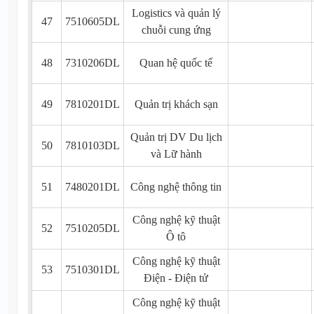
Logistics và quản lý
47
7510605DL
chuỗi cung ứng
48
7310206DL
Quan hệ quốc tế
49
7810201DL
Quản trị khách sạn
Quản trị DV Du lịch
50
7810103DL
và Lữ hành
51
7480201DL
Công nghệ thông tin
Công nghệ kỹ thuật
52
7510205DL
Ô tô
Công nghệ kỹ thuật
53
7510301DL
Điện - Điện tử
Công nghệ kỹ thuật