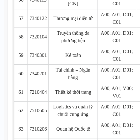
(CN)
C01
A00; A01; D01;
57
7340122
Thương mại điện tử
C01
Truyền thông đa
A00; A01; D01;
58
7320104
phương tiện
C01
A00; A01; D01;
59
7340301
Kế toán
C01
Tài chính – Ngân
A00; A01; D01;
60
7340201
hàng
C01
A00; A01; V00;
61
7210404
Thiết kế thời trang
V01
Logistics và quản lý
A00; A01; D01;
62
7510605
chuỗi cung ứng
C01
A00; A01; D01;
63
7310206
Quan hệ Quốc tế
C01