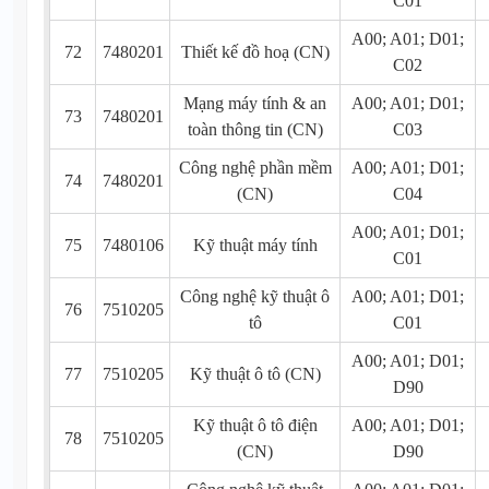
C01
A00; A01; D01;
72
7480201
Thiết kế đồ hoạ (CN)
C02
Mạng máy tính & an
A00; A01; D01;
73
7480201
toàn thông tin (CN)
C03
Công nghệ phần mềm
A00; A01; D01;
74
7480201
(CN)
C04
A00; A01; D01;
75
7480106
Kỹ thuật máy tính
C01
Công nghệ kỹ thuật ô
A00; A01; D01;
76
7510205
tô
C01
A00; A01; D01;
77
7510205
Kỹ thuật ô tô (CN)
D90
Kỹ thuật ô tô điện
A00; A01; D01;
78
7510205
(CN)
D90