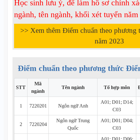
Học sinh lưu ý, để làm hồ sơ chính xá
ngành, tên ngành, khối xét tuyển nă
>> Xem thêm Điểm chuẩn theo phương 
năm
2023
Điểm chuẩn theo phương thức Điể
Mã
STT
Tên ngành
Tổ hợp môn
ngành
A01; D01; D14;
1
7220201
Ngôn ngữ Anh
C03
Ngôn ngữ Trung
A01; D01; D04;
2
7220204
Quốc
C03
A01; D01; D06;