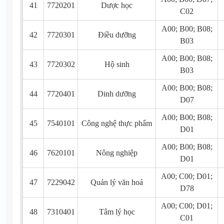
41
7720201
Dược học
C02
A00; B00; B08;
42
7720301
Điều dưỡng
B03
A00; B00; B08;
43
7720302
Hộ sinh
B03
A00; B00; B08;
44
7720401
Dinh dưỡng
D07
A00; B00; B08;
45
7540101
Công nghệ thực phẩm
D01
A00; B00; B08;
46
7620101
Nông nghiệp
D01
A00; C00; D01;
47
7229042
Quản lý văn hoá
D78
A00; C00; D01;
48
7310401
Tâm lý học
C01