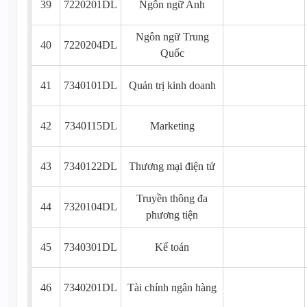
39
7220201DL
Ngôn ngữ Anh
Ngôn ngữ Trung
40
7220204DL
Quốc
41
7340101DL
Quản trị kinh doanh
42
7340115DL
Marketing
43
7340122DL
Thương mại điện tử
Truyền thông đa
44
7320104DL
phương tiện
45
7340301DL
Kế toán
46
7340201DL
Tài chính ngân hàng