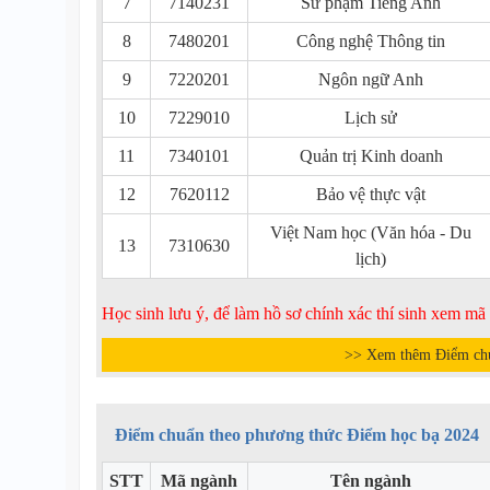
7
7140231
Sư phạm Tiếng Anh
8
7480201
Công nghệ Thông tin
9
7220201
Ngôn ngữ Anh
10
7229010
Lịch sử
11
7340101
Quản trị Kinh doanh
12
7620112
Bảo vệ thực vật
Việt Nam học (Văn hóa - Du
13
7310630
lịch)
Học sinh lưu ý, để làm hồ sơ chính xác thí sinh xem m
>> Xem thêm Điểm ch
Điểm chuẩn theo phương thức Điểm học bạ 2024
STT
Mã ngành
Tên ngành