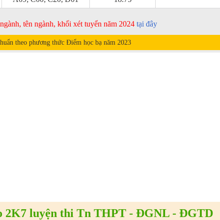
ã ngành, tên ngành, khối xét tuyển năm 2024
tại đây
huẩn theo phương thức Điểm học bạ năm
2023
 2K7 luyện thi Tn THPT - ĐGNL - ĐGTD