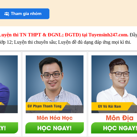
thi (Luyện thi TN THPT & ĐGNL; ĐGTD) tại Tuyensinh247.com.
Đầy
 lớp 12; Luyện thi chuyên sâu; Luyện đề đủ dạng đáp ứng mọi kì thi.