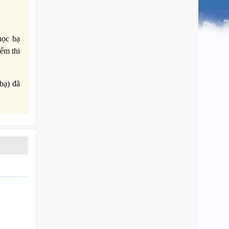
học bạ
ểm thi
bạ) đã