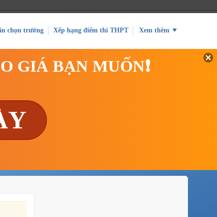
ấn chọn trường
Xếp hạng điểm thi THPT
Xem thêm
EO GIÁ BẠN MUỐN❗
ÀY