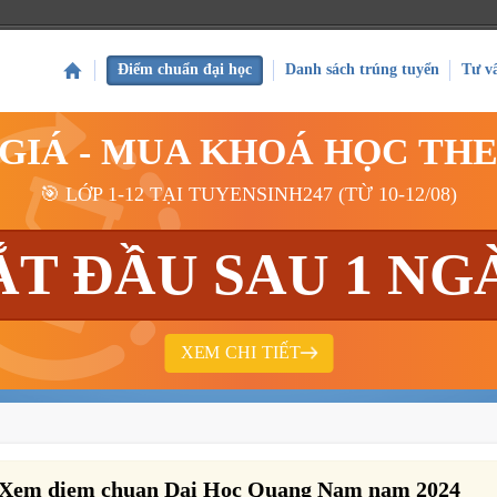
Điểm chuẩn đại học
Danh sách trúng tuyển
Tư v
 GIÁ - MUA KHOÁ HỌC TH
🎯 LỚP 1-12 TẠI TUYENSINH247 (TỪ 10-12/08)
ẮT ĐẦU SAU 1 NG
XEM CHI TIẾT
 Xem diem chuan Dai Hoc Quang Nam nam 2024