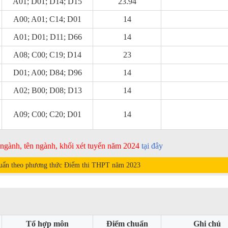
A01; D01; D14; D15
23.94
A00; A01; C14; D01
14
A01; D01; D11; D66
14
A08; C00; C19; D14
23
D01; A00; D84; D96
14
A02; B00; D08; D13
14
A09; C00; C20; D01
14
ã ngành, tên ngành, khối xét tuyển năm 2024
tại đây
uẩn theo phương thức Điểm thi THPT năm
2023
Tổ hợp môn
Điểm chuẩn
Ghi chú