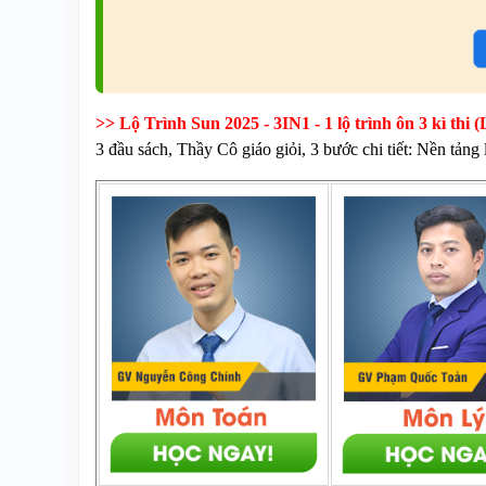
>> Lộ Trình Sun 2025 - 3IN1 - 1 lộ trình ôn 3 kì 
3 đầu sách, Thầy Cô giáo giỏi, 3 bước chi tiết: Nền tảng