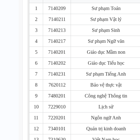
1
7140209
Sư phạm Toán
2
7140211
Sư phạm Vật lý
3
7140213
Sư phạm Sinh
4
7140217
Sư phạm Ngữ văn
5
7140201
Giáo dục Mầm non
6
7140202
Giáo dục Tiểu học
7
7140231
Sư phạm Tiếng Anh
8
7620112
Bảo vệ thực vật
9
7480201
Công nghệ Thông tin
10
7229010
Lịch sử
11
7220201
Ngôn ngữ Anh
12
7340101
Quản trị kinh doanh
13
7310630
Việt Nam học