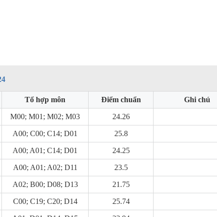
24
Tổ hợp môn
Điểm chuẩn
Ghi chú
M00; M01; M02; M03
24.26
A00; C00; C14; D01
25.8
A00; A01; C14; D01
24.25
A00; A01; A02; D11
23.5
A02; B00; D08; D13
21.75
C00; C19; C20; D14
25.74