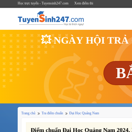
Học trực tuyến - Tuyensinh247.com
Xem điểm thi
💥 NGÀY HỘI TRẢ
B
Trang chủ
Tra điểm chuẩn
Đại Học Quảng Nam
Điểm chuẩn Đại Học Quảng Nam 2024,