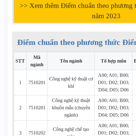
>> Xem thêm Điểm chuẩn theo phương 
năm
2023
Điểm chuẩn theo phương thức Điể
Mã
STT
Tên ngành
Tổ hợp môn
ngành
A00; A01; B00;
Công nghệ kỹ thuật cơ
1
7510201
D01; D02; D03;
khí
D04; D05; D06
Công nghệ kỹ thuật
A00; A01; B00;
2
7510201
khuôn mẫu (chuyên
D01; D02; D03;
ngành)
D04; D05; D06
A00; A01; B00;
Công nghệ chế tạo
3
7510202
D01; D02; D03;