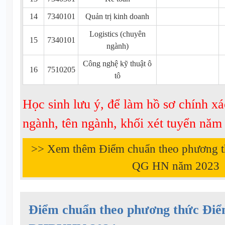
14
7340101
Quản trị kinh doanh
Logistics (chuyên
15
7340101
ngành)
Công nghệ kỹ thuật ô
16
7510205
tô
Học sinh lưu ý, để làm hồ sơ chính xá
ngành, tên ngành, khối xét tuyển nă
>> Xem thêm Điểm chuẩn theo phương 
QG HN năm
2023
Điểm chuẩn theo phương thức Đi