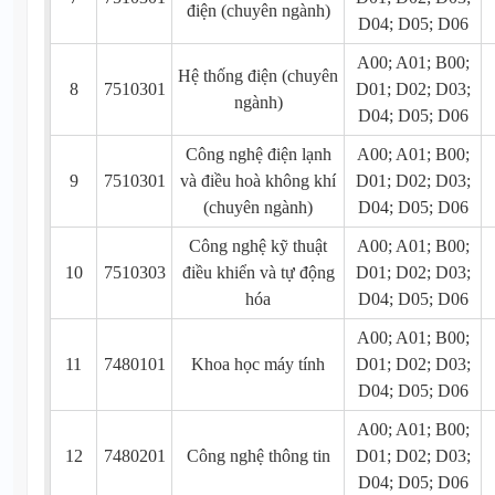
điện (chuyên ngành)
D04; D05; D06
A00; A01; B00;
Hệ thống điện (chuyên
8
7510301
D01; D02; D03;
ngành)
D04; D05; D06
Công nghệ điện lạnh
A00; A01; B00;
9
7510301
và điều hoà không khí
D01; D02; D03;
(chuyên ngành)
D04; D05; D06
Công nghệ kỹ thuật
A00; A01; B00;
10
7510303
điều khiển và tự động
D01; D02; D03;
hóa
D04; D05; D06
A00; A01; B00;
11
7480101
Khoa học máy tính
D01; D02; D03;
D04; D05; D06
A00; A01; B00;
12
7480201
Công nghệ thông tin
D01; D02; D03;
D04; D05; D06