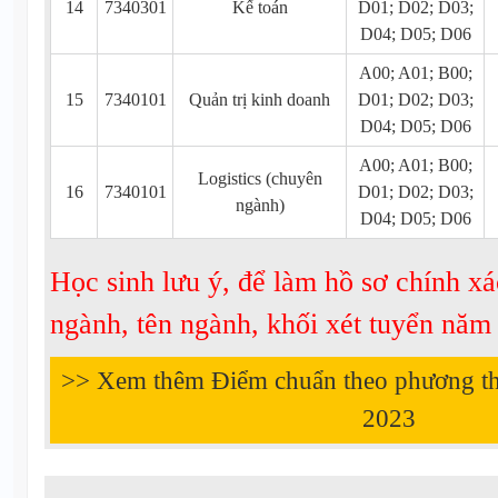
14
7340301
Kế toán
D01; D02; D03;
D04; D05; D06
A00; A01; B00;
15
7340101
Quản trị kinh doanh
D01; D02; D03;
D04; D05; D06
A00; A01; B00;
Logistics (chuyên
16
7340101
D01; D02; D03;
ngành)
D04; D05; D06
Học sinh lưu ý, để làm hồ sơ chính xá
ngành, tên ngành, khối xét tuyển nă
>> Xem thêm Điểm chuẩn theo phương t
2023