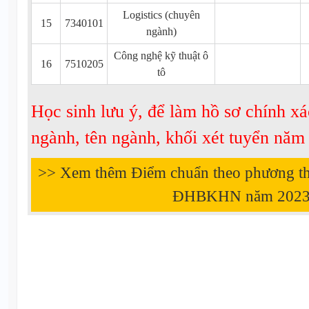
Logistics (chuyên
15
7340101
ngành)
Công nghệ kỹ thuật ô
16
7510205
tô
Học sinh lưu ý, để làm hồ sơ chính xá
ngành, tên ngành, khối xét tuyển nă
>> Xem thêm Điểm chuẩn theo phương t
ĐHBKHN năm
202