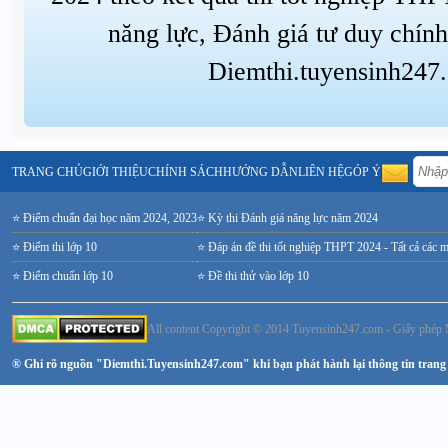
năng lực, Đánh giá tư duy chính
Diemthi.tuyensinh247
TRANG CHỦ
GIỚI THIỆU
CHÍNH SÁCH
HƯỚNG DẪN
LIÊN HỆ
GÓP Ý
⭐ Điểm chuẩn đại học năm 2024, 2023
⭐ Kỳ thi Đánh giá năng lực năm 2024
⭐ Điểm thi lớp 10
⭐ Đáp án đề thi tốt nghiệp THPT 2024 - Tất cả các 
⭐ Điểm chuẩn lớp 10
⭐ Đề thi thử vào lớp 10
All content Copyright © 2014 Tuyensinh247.com - Giấy ph
® Ghi rõ nguồn "Diemthi.Tuyensinh247.com" khi bạn phát hành lại thông tin trang