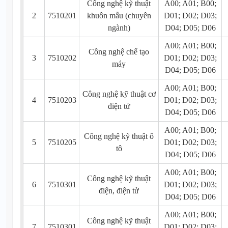
Công nghệ kỹ thuật
A00; A01; B00;
2
7510201
khuôn mẫu (chuyên
D01; D02; D03;
ngành)
D04; D05; D06
A00; A01; B00;
Công nghệ chế tạo
3
7510202
D01; D02; D03;
máy
D04; D05; D06
A00; A01; B00;
Công nghệ kỹ thuật cơ
4
7510203
D01; D02; D03;
điện tử
D04; D05; D06
A00; A01; B00;
Công nghệ kỹ thuật ô
5
7510205
D01; D02; D03;
tô
D04; D05; D06
A00; A01; B00;
Công nghệ kỹ thuật
6
7510301
D01; D02; D03;
điện, điện tử
D04; D05; D06
A00; A01; B00;
Công nghệ kỹ thuật
7
7510301
D01; D02; D03;