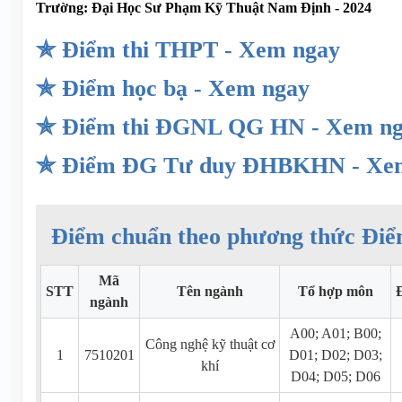
Trường:
Đại Học Sư Phạm Kỹ Thuật Nam Định - 2024
✯ Điểm thi THPT - Xem ngay
✯ Điểm học bạ - Xem ngay
✯ Điểm thi ĐGNL QG HN - Xem n
✯ Điểm ĐG Tư duy ĐHBKHN - Xe
Điểm chuẩn theo phương thức Điể
Mã
STT
Tên ngành
Tổ hợp môn
ngành
A00; A01; B00;
Công nghệ kỹ thuật cơ
1
7510201
D01; D02; D03;
khí
D04; D05; D06