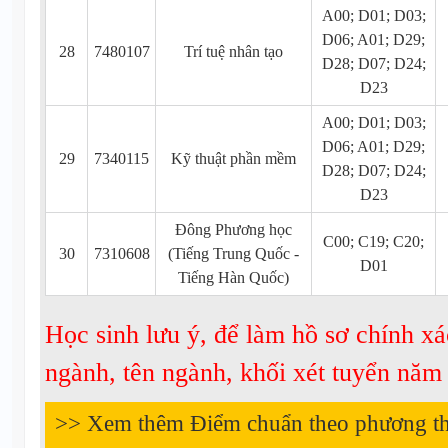
A00; D01; D03;
D06; A01; D29;
28
7480107
Trí tuệ nhân tạo
D28; D07; D24;
D23
A00; D01; D03;
D06; A01; D29;
29
7340115
Kỹ thuật phần mềm
D28; D07; D24;
D23
Đông Phương học
C00; C19; C20;
30
7310608
(Tiếng Trung Quốc -
D01
Tiếng Hàn Quốc)
Học sinh lưu ý, để làm hồ sơ chính xá
ngành, tên ngành, khối xét tuyển nă
>> Xem thêm Điểm chuẩn theo phương t