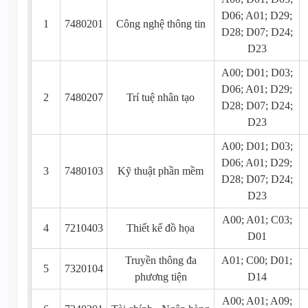
D06; A01; D29;
1
7480201
Công nghệ thông tin
D28; D07; D24;
D23
A00; D01; D03;
D06; A01; D29;
2
7480207
Trí tuệ nhân tạo
D28; D07; D24;
D23
A00; D01; D03;
D06; A01; D29;
3
7480103
Kỹ thuật phần mềm
D28; D07; D24;
D23
A00; A01; C03;
4
7210403
Thiết kế đồ họa
D01
Truyền thông đa
A01; C00; D01;
5
7320104
phương tiện
D14
A00; A01; A09;