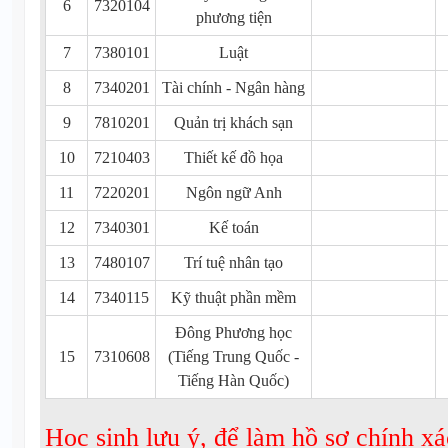
6
7320104
phương tiện
7
7380101
Luật
8
7340201
Tài chính - Ngân hàng
9
7810201
Quản trị khách sạn
10
7210403
Thiết kế đồ họa
11
7220201
Ngôn ngữ Anh
12
7340301
Kế toán
13
7480107
Trí tuệ nhân tạo
14
7340115
Kỹ thuật phần mềm
Đông Phương học
15
7310608
(Tiếng Trung Quốc -
Tiếng Hàn Quốc)
Học sinh lưu ý, để làm hồ sơ chính xá