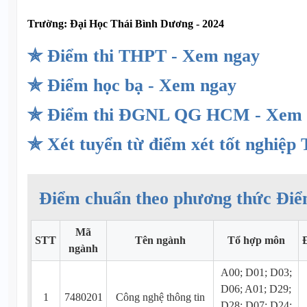
Trường:
Đại Học Thái Bình Dương - 2024
✯ Điểm thi THPT - Xem ngay
✯ Điểm học bạ - Xem ngay
✯ Điểm thi ĐGNL QG HCM - Xem 
✯ Xét tuyển từ điểm xét tốt nghiệ
Điểm chuẩn theo phương thức Điể
Mã
STT
Tên ngành
Tổ hợp môn
ngành
A00; D01; D03;
D06; A01; D29;
1
7480201
Công nghệ thông tin
D28; D07; D24;