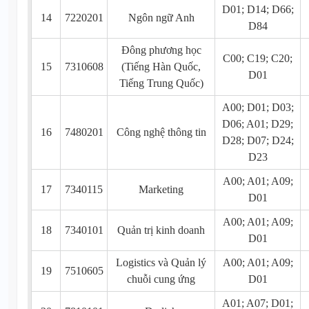
D01; D14; D66;
14
7220201
Ngôn ngữ Anh
D84
Đông phương học
C00; C19; C20;
15
7310608
(Tiếng Hàn Quốc,
D01
Tiếng Trung Quốc)
A00; D01; D03;
D06; A01; D29;
16
7480201
Công nghệ thông tin
D28; D07; D24;
D23
A00; A01; A09;
17
7340115
Marketing
D01
A00; A01; A09;
18
7340101
Quản trị kinh doanh
D01
Logistics và Quản lý
A00; A01; A09;
19
7510605
chuỗi cung ứng
D01
A01; A07; D01;