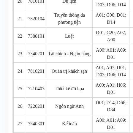
20
7810101
Du lịch
D03; D06; D14
Truyền thông đa
A01; C00; D01;
21
7320104
phương tiện
D14
D01; C20; A07;
22
7380101
Luật
A00
A00; A01; A09;
23
7340201
Tài chính - Ngân hàng
D01
A01; A07; D01;
24
7810201
Quản trị khách sạn
D03; D06; D14
A00; A01; H06;
25
7210403
Thiết kế đồ họa
D01
D01; D14; D66;
26
7220201
Ngôn ngữ Anh
D84
A00; A01; A09;
27
7340301
Kế toán
D01