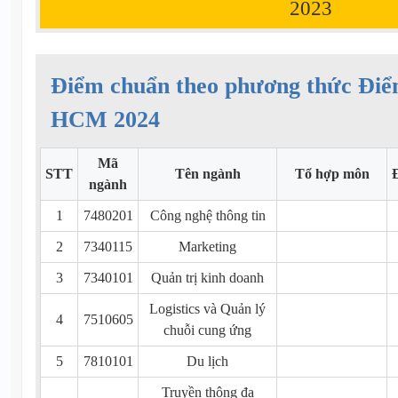
2023
Điểm chuẩn theo phương thức Đi
HCM 2024
Mã
STT
Tên ngành
Tổ hợp môn
ngành
1
7480201
Công nghệ thông tin
2
7340115
Marketing
3
7340101
Quản trị kinh doanh
Logistics và Quản lý
4
7510605
chuỗi cung ứng
5
7810101
Du lịch
Truyền thông đa