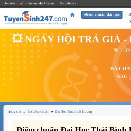
Học trực tuyến - Tuyensinh247.com
Xem điểm thi
Điểm chuẩn đại học
D
💥 NGÀY HỘI TRẢ GIÁ 
🎯 LỚP
BẮT ĐẦ
SAU
Trang chủ
Tra điểm chuẩn
Đại Học Thái Bình Dương
Điểm chuẩn Đại Học Thái Bình 