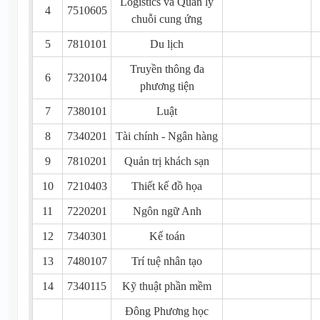
Logistics và Quản lý
4
7510605
chuỗi cung ứng
5
7810101
Du lịch
Truyền thông đa
6
7320104
phương tiện
7
7380101
Luật
8
7340201
Tài chính - Ngân hàng
9
7810201
Quản trị khách sạn
10
7210403
Thiết kế đồ họa
11
7220201
Ngôn ngữ Anh
12
7340301
Kế toán
13
7480107
Trí tuệ nhân tạo
14
7340115
Kỹ thuật phần mềm
Đông Phương học