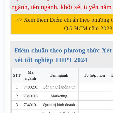
ngành, tên ngành, khối xét tuyển nă
>> Xem thêm Điểm chuẩn theo phương 
QG HCM năm
2023
Điểm chuẩn theo phương thức Xét 
xét tốt nghiệp THPT 2024
Mã
STT
Tên ngành
Tổ hợp môn
ngành
1
7480201
Công nghệ thông tin
2
7340115
Marketing
3
7340101
Quản trị kinh doanh