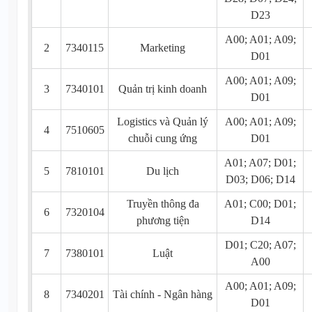
D23
A00; A01; A09;
2
7340115
Marketing
D01
A00; A01; A09;
3
7340101
Quản trị kinh doanh
D01
Logistics và Quản lý
A00; A01; A09;
4
7510605
chuỗi cung ứng
D01
A01; A07; D01;
5
7810101
Du lịch
D03; D06; D14
Truyền thông đa
A01; C00; D01;
6
7320104
phương tiện
D14
D01; C20; A07;
7
7380101
Luật
A00
A00; A01; A09;
8
7340201
Tài chính - Ngân hàng
D01