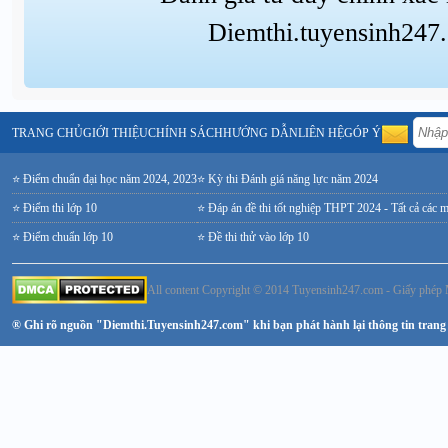
Diemthi.tuyensinh247
TRANG CHỦ
GIỚI THIỆU
CHÍNH SÁCH
HƯỚNG DẪN
LIÊN HỆ
GÓP Ý
⭐ Điểm chuẩn đại học năm 2024, 2023
⭐ Kỳ thi Đánh giá năng lực năm 2024
⭐ Điểm thi lớp 10
⭐ Đáp án đề thi tốt nghiệp THPT 2024 - Tất cả các 
⭐ Điểm chuẩn lớp 10
⭐ Đề thi thử vào lớp 10
All content Copyright © 2014 Tuyensinh247.com - Giấy ph
® Ghi rõ nguồn "Diemthi.Tuyensinh247.com" khi bạn phát hành lại thông tin trang