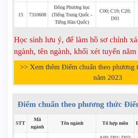
Đông Phương học
C00; C19; C20;
15
7310608
(Tiếng Trung Quốc -
D01
Tiếng Hàn Quốc)
Học sinh lưu ý, để làm hồ sơ chính xá
ngành, tên ngành, khối xét tuyển nă
>> Xem thêm Điểm chuẩn theo phương 
năm
2023
Điểm chuẩn theo phương thức Điể
Mã
STT
Tên ngành
Tổ hợp môn
ngành
A00; D01; D03;