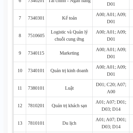
6
7340201
Tài chính - Ngân hàng
D01
A00; A01; A09;
7
7340301
Kế toán
D01
Logistic và Quản lý
A00; A01; A09;
8
7510605
chuỗi cung ứng
D01
A00; A01; A09;
9
7340115
Marketing
D01
A00; A01; A09;
10
7340101
Quản trị kinh doanh
D01
D01; C20; A07;
11
7380101
Luật
A00
A01; A07; D01;
12
7810201
Quản trị khách sạn
D03; D14
A01; A07; D01;
13
7810101
Du lịch
D03; D14