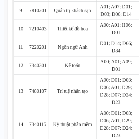
A01; A07; D01;
9
7810201
Quản trị khách sạn
D03; D06; D14
A00; A01; H06;
10
7210403
Thiết kế đồ họa
D01
D01; D14; D66;
11
7220201
Ngôn ngữ Anh
D84
A00; A01; A09;
12
7340301
Kế toán
D01
A00; D01; D03;
D06; A01; D29;
13
7480107
Trí tuệ nhân tạo
D28; D07; D24;
D23
A00; D01; D03;
D06; A01; D29;
14
7340115
Kỹ thuật phần mềm
D28; D07; D24;
D23