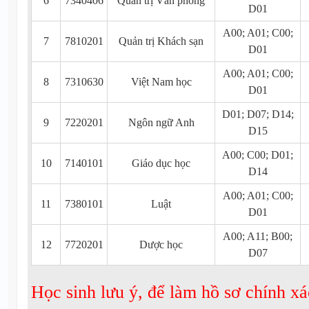
6
7340406
Quản trị Văn phòng
D01
A00; A01; C00;
7
7810201
Quản trị Khách sạn
D01
A00; A01; C00;
8
7310630
Việt Nam học
D01
D01; D07; D14;
9
7220201
Ngôn ngữ Anh
D15
A00; C00; D01;
10
7140101
Giáo dục học
D14
A00; A01; C00;
11
7380101
Luật
D01
A00; A11; B00;
12
7720201
Dược học
D07
Học sinh lưu ý, để làm hồ sơ chính xá