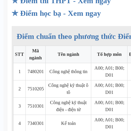
✯ Điểm thi THPT - Xem ngay
✯ Điểm học bạ - Xem ngay
Điểm chuẩn theo phương thức Điể
Mã
STT
Tên ngành
Tổ hợp môn
ngành
A00; A01; B00;
1
7480201
Công nghệ thông tin
D01
Công nghệ kỹ thuật ô
A00; A01; B00;
2
7510205
tô
D01
Công nghệ kỹ thuật
A00; A01; B00;
3
7510301
điện - điện tử
D01
A00; A01; B00;
4
7340301
Kế toán
D01