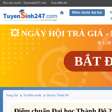
Học trực tuyến - Tuyensinh247.com
Xem điểm thi
Điểm chuẩn đại học
D
💥 NGÀY HỘI TRẢ GIÁ 
🎯 LỚP
BẮT 
Trang chủ
Tra điểm chuẩn
Đại học Thành Đô
Điểm chuẩn Đại học Thành Đô 