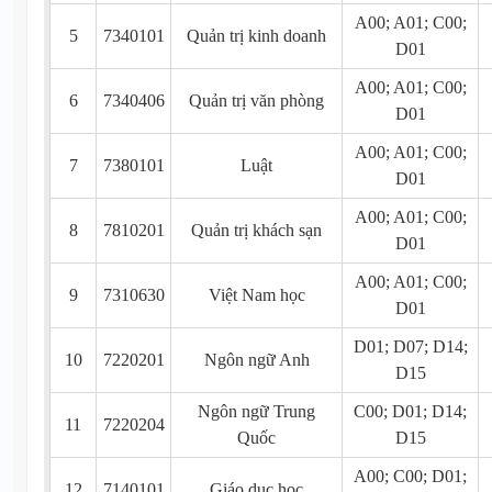
A00; A01; C00;
5
7340101
Quản trị kinh doanh
D01
A00; A01; C00;
6
7340406
Quản trị văn phòng
D01
A00; A01; C00;
7
7380101
Luật
D01
A00; A01; C00;
8
7810201
Quản trị khách sạn
D01
A00; A01; C00;
9
7310630
Việt Nam học
D01
D01; D07; D14;
10
7220201
Ngôn ngữ Anh
D15
Ngôn ngữ Trung
C00; D01; D14;
11
7220204
Quốc
D15
A00; C00; D01;
12
7140101
Giáo dục học