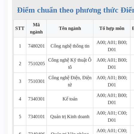
Điểm chuẩn theo phương thức Điể
Mã
STT
Tên ngành
Tổ hợp môn
ngành
A00; A01; B00;
1
7480201
Công nghệ thông tin
D01
Công nghệ Kỹ thuật Ô
A00; A01; B00;
2
7510205
tô
D01
Công nghệ Điện, Điện
A00; A01; B00;
3
7510301
tử
D01
A00; A01; B00;
4
7340301
Kế toán
D01
A00; A01; C00;
5
7340101
Quản trị Kinh doanh
D01
A00; A01; C00;