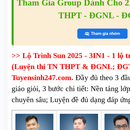
Tham Gia Group Dành Cho 2K
THPT - ĐGNL - 
>> Lộ Trình Sun 2025 - 3IN1 - 1 lộ tr
(Luyện thi TN THPT & ĐGNL; ĐGT
Tuyensinh247.com.
Đầy đủ theo 3 đầ
giáo giỏi, 3 bước chi tiết: Nền tảng lớ
chuyên sâu; Luyện đề đủ dạng đáp ứng 