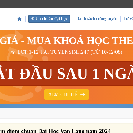
Điểm chuẩn đại học
Danh sách trúng tuyển
Tư v
 GIÁ - MUA KHOÁ HỌC TH
🎯 LỚP 1-12 TẠI TUYENSINH247 (TỪ 10-12/08)
ẮT ĐẦU SAU 1 NG
XEM CHI TIẾT
em diem chuan Dai Hoc Van Lang nam 2024