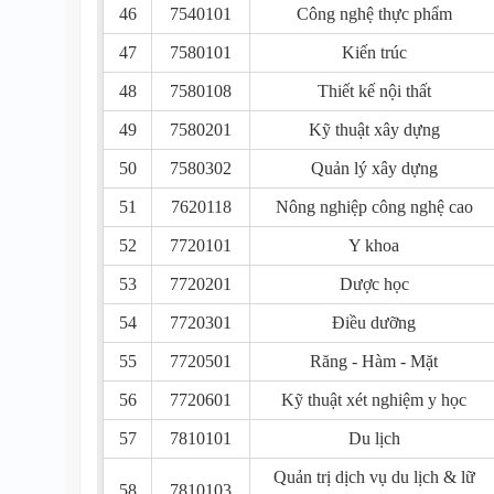
46
7540101
Công nghệ thực phẩm
47
7580101
Kiến trúc
48
7580108
Thiết kế nội thất
49
7580201
Kỹ thuật xây dựng
50
7580302
Quản lý xây dựng
51
7620118
Nông nghiệp công nghệ cao
52
7720101
Y khoa
53
7720201
Dược học
54
7720301
Điều dưỡng
55
7720501
Răng - Hàm - Mặt
56
7720601
Kỹ thuật xét nghiệm y học
57
7810101
Du lịch
Quản trị dịch vụ du lịch & lữ
58
7810103