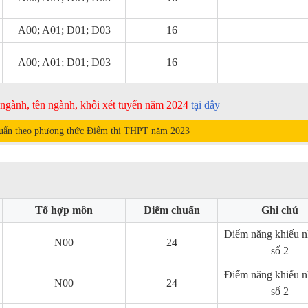
A00; A01; D01; D03
16
A00; A01; D01; D03
16
ã ngành, tên ngành, khối xét tuyển năm 2024
tại đây
uẩn theo phương thức Điểm thi THPT năm
2023
Tổ hợp môn
Điểm chuẩn
Ghi chú
Điểm năng khiếu n
N00
24
số 2
Điểm năng khiếu n
N00
24
số 2