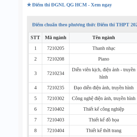
✯ Điểm thi ĐGNL QG HCM - Xem ngay
Điểm chuẩn theo phương thức Điểm thi THPT 20
STT
Mã ngành
Tên ngành
1
7210205
Thanh nhạc
2
7210208
Piano
Diễn viên kịch, điện ảnh - truyền
3
7210234
hình
4
7210235
Đạo diễn điện ảnh, truyền hình
5
7210302
Công nghệ điện ảnh, truyền hình
6
7210402
Thiết kế công nghiệp
7
7210403
Thiết kế đồ họa
8
7210404
Thiết kế thời trang