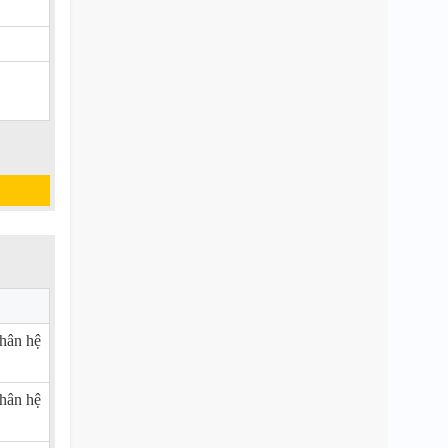
hân hệ
hân hệ