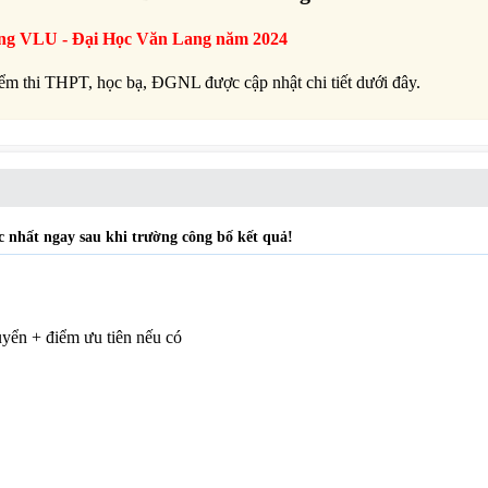
ờng
VLU -
Đại Học Văn Lang năm 2024
iểm thi THPT, học bạ, ĐGNL được cập nhật chi tiết dưới đây.
 nhất ngay sau khi trường công bố kết quả!
uyển + điểm ưu tiên nếu có