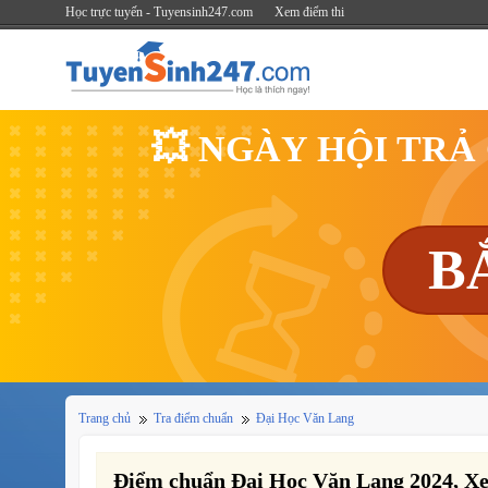
Học trực tuyến - Tuyensinh247.com
Xem điểm thi
💥 NGÀY HỘI TRẢ
B
Trang chủ
Tra điểm chuẩn
Đại Học Văn Lang
Điểm chuẩn Đại Học Văn Lang 2024, X