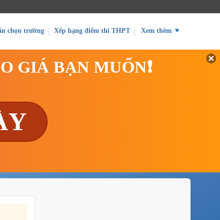
ấn chọn trường
Xếp hạng điểm thi THPT
Xem thêm
EO GIÁ BẠN MUỐN❗
ÀY