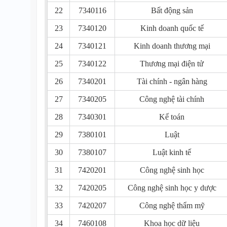
22
7340116
Bất động sản
23
7340120
Kinh doanh quốc tế
24
7340121
Kinh doanh thương mại
25
7340122
Thương mại điện tử
26
7340201
Tài chính - ngân hàng
27
7340205
Công nghệ tài chính
28
7340301
Kế toán
29
7380101
Luật
30
7380107
Luật kinh tế
31
7420201
Công nghệ sinh học
32
7420205
Công nghệ sinh học y dược
33
7420207
Công nghệ thẩm mỹ
34
7460108
Khoa học dữ liệu